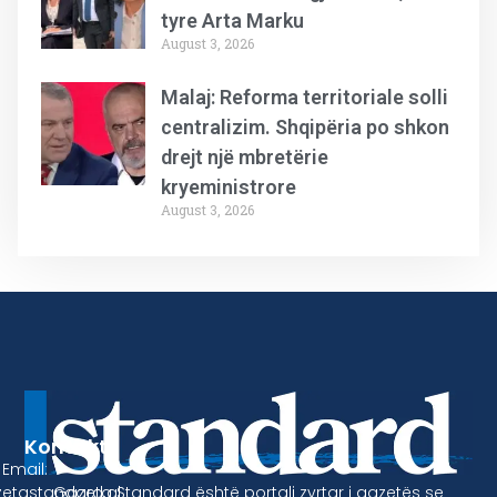
tyre Arta Marku
August 3, 2026
Malaj: Reforma territoriale solli
centralizim. Shqipëria po shkon
drejt një mbretërie
kryeministrore
August 3, 2026
Kontakt
Email:
Gazeta Standard është portali zyrtar i gazetës se
etastandard.al