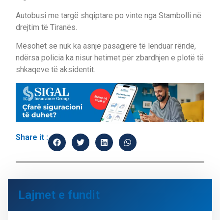
Autobusi me targë shqiptare po vinte nga Stambolli në
drejtim të Tiranës.
Mësohet se nuk ka asnjë pasagjerë të lënduar rëndë,
ndërsa policia ka nisur hetimet për zbardhjen e plotë të
shkaqeve të aksidentit.
Share it :
Lajmet e fundit