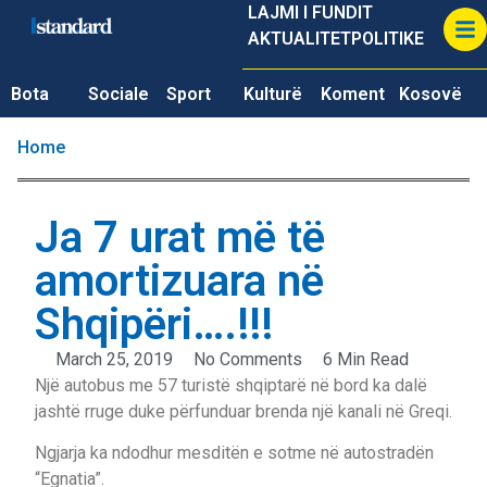
LAJMI I FUNDIT
AKTUALITET
POLITIKE
Bota
Sociale
Sport
Kulturë
Koment
Kosovë
Home
Ja 7 urat më të
amortizuara në
Shqipëri….!!!
March 25, 2019
No Comments
6 Min Read
Një autobus me 57 turistë shqiptarë në bord ka dalë
jashtë rruge duke përfunduar brenda një kanali në Greqi.
Ngjarja ka ndodhur mesditën e sotme në autostradën
“Egnatia”.