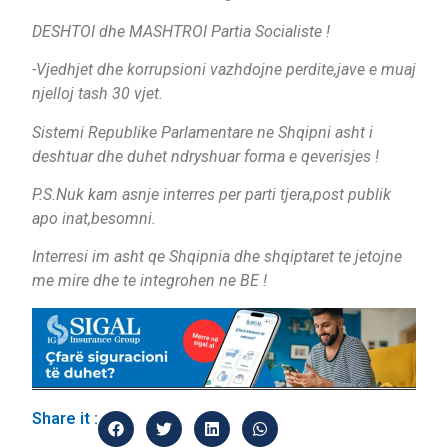
DESHTOI dhe MASHTROI Partia Socialiste !
-Vjedhjet dhe korrupsioni vazhdojne perdite,jave e muaj
njelloj tash 30 vjet.
Sistemi Republike Parlamentare ne Shqipni asht i
deshtuar dhe duhet ndryshuar forma e qeverisjes !
P.S.Nuk kam asnje interres per parti tjera,post publik
apo inat,besomni.
Interresi im asht qe Shqipnia dhe shqiptaret te jetojne
me mire dhe te integrohen ne BE !
Share it :