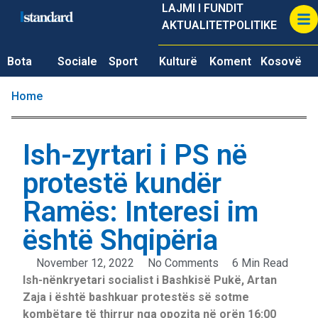
LAJMI I FUNDIT
AKTUALITET
POLITIKE
Bota
Sociale
Sport
Kulturë
Koment
Kosovë
Home
Ish-zyrtari i PS në
protestë kundër
Ramës: Interesi im
është Shqipëria
November 12, 2022
No Comments
6 Min Read
Ish-nënkryetari socialist i Bashkisë Pukë, Artan
Zaja i është bashkuar protestës së sotme
kombëtare të thirrur nga opozita në orën 16:00