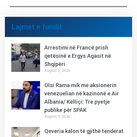
Lajmet e fundit
Arrestimi në Francë prish
qetësinë e Ergys Agasit në
Shqipëri
August 3, 2026
Olsi Rama mik me aksionerin
venezuelian në kazinonë e Air
Albania/ Këlliçi: Tre pyetje
publike për SPAK
August 3, 2026
Qeveria kalon të gjithë tenderat