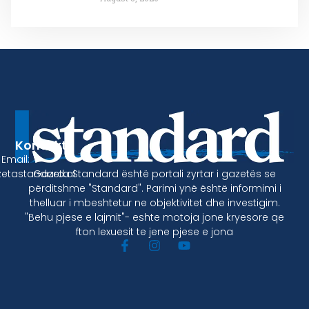
Kontakt
Email:
Gazeta Standard është portali zyrtar i gazetës se
etastandard.al
përditshme "Standard". Parimi ynë është informimi i
thelluar i mbeshtetur ne objektivitet dhe investigim.
"Behu pjese e lajmit"- eshte motoja jone kryesore qe
fton lexuesit te jene pjese e jona