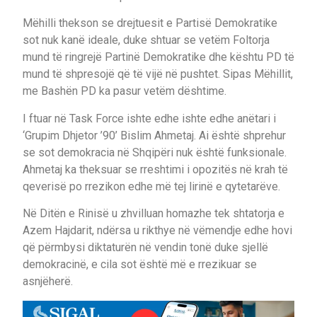
Mëhilli thekson se drejtuesit e Partisë Demokratike
sot nuk kanë ideale, duke shtuar se vetëm Foltorja
mund të ringrejë Partinë Demokratike dhe kështu PD të
mund të shpresojë që të vijë në pushtet. Sipas Mëhillit,
me Bashën PD ka pasur vetëm dështime.
I ftuar në Task Force ishte edhe ishte edhe anëtari i
‘Grupim Dhjetor ’90’ Bislim Ahmetaj. Ai është shprehur
se sot demokracia në Shqipëri nuk është funksionale.
Ahmetaj ka theksuar se rreshtimi i opozitës në krah të
qeverisë po rrezikon edhe më tej lirinë e qytetarëve.
Në Ditën e Rinisë u zhvilluan homazhe tek shtatorja e
Azem Hajdarit, ndërsa u rikthye në vëmendje edhe hovi
që përmbysi diktaturën në vendin tonë duke sjellë
demokracinë, e cila sot është më e rrezikuar se
asnjëherë.