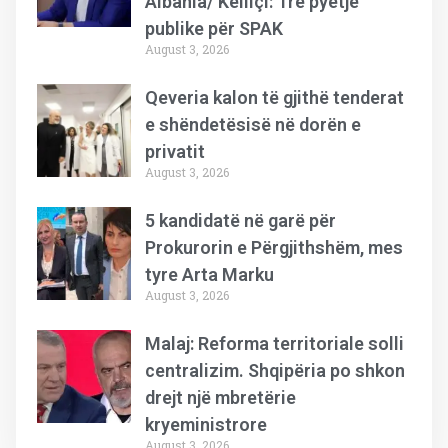
Albania/ Këlliçi: Tre pyetje
publike për SPAK
August 3, 2026
Qeveria kalon të gjithë tenderat
e shëndetësisë në dorën e
privatit
August 3, 2026
5 kandidatë në garë për
Prokurorin e Përgjithshëm, mes
tyre Arta Marku
August 3, 2026
Malaj: Reforma territoriale solli
centralizim. Shqipëria po shkon
drejt një mbretërie
kryeministrore
August 3, 2026