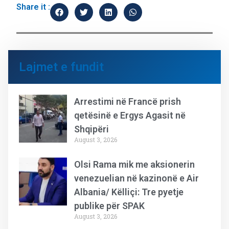
Share it :
Lajmet e fundit
Arrestimi në Francë prish
qetësinë e Ergys Agasit në
Shqipëri
August 3, 2026
Olsi Rama mik me aksionerin
venezuelian në kazinonë e Air
Albania/ Këlliçi: Tre pyetje
publike për SPAK
August 3, 2026