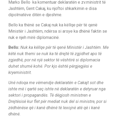
Marko Bello ka komentuar deklaratën e zv.ministrit të
Jashtëm, Gent Cakaj, ku njoftoi shkarkimin e disa
dipolmatëve ditën e djeshme.
Bello ka thënë se Cakaj nuk ka këllqe për të qenë
Ministër i Jashtëm, ndërsa si arsye ka dhënë faktin se
nuk e njeh mirë diplomacinë.
Bello:
Nuk ka këllqe për të qenë Ministër i Jashtëm. Me
këtë nuk themi se nuk ka të drejtë të zgjidhet apo të
zgjedhë, por në një sektor të vështirë si diplomacia
duhet shumë kohë. Por kjo është përgjegjësi e
kryeministrit.
Unë ndoqa me vëmendje deklaratën e Cakajt sot dhe
ishte më i qartë seç ishte në deklaratën e detyruar nga
sektori i propagandës. Të dëgjosh ministren e
Drejtësisë kur flet për mediat nuk del si ministre, por si
zëdhënëse që i kanë dhënë të lexojnë atë që i kanë
dhënë.