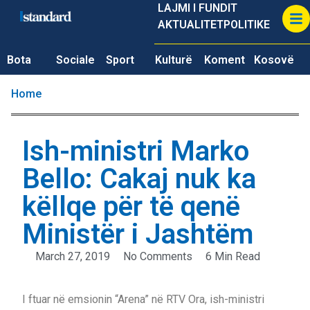
LAJMI I FUNDIT
AKTUALITET
POLITIKE
Bota
Sociale
Sport
Kulturë
Koment
Kosovë
Home
Ish-ministri Marko
Bello: Cakaj nuk ka
këllqe për të qenë
Ministër i Jashtëm
March 27, 2019
No Comments
6 Min Read
I ftuar në emsionin “Arena” në RTV Ora, ish-ministri