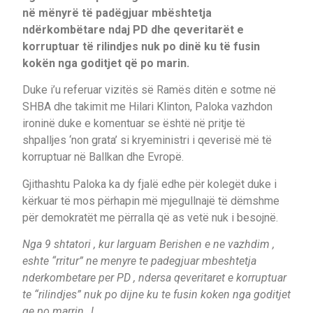
në mënyrë të padëgjuar mbështetja
ndërkombëtare ndaj PD dhe qeveritarët e
korruptuar të rilindjes nuk po dinë ku të fusin
kokën nga goditjet që po marin.
Duke i’u referuar vizitës së Ramës ditën e sotme në
SHBA dhe takimit me Hilari Klinton, Paloka vazhdon
ironinë duke e komentuar se është në pritje të
shpalljes ‘non grata’ si kryeministri i qeverisë më të
korruptuar në Ballkan dhe Evropë.
Gjithashtu Paloka ka dy fjalë edhe për kolegët duke i
kërkuar të mos përhapin më mjegullnajë të dëmshme
për demokratët me përralla që as vetë nuk i besojnë.
Nga 9 shtatori , kur larguam Berishen e ne vazhdim ,
eshte “rritur” ne menyre te padegjuar mbeshtetja
nderkombetare per PD , ndersa qeveritaret e korruptuar
te “rilindjes” nuk po dijne ku te fusin koken nga goditjet
qe po marrin…!