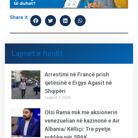
Share it :
Lajmet e fundit
Arrestimi në Francë prish
qetësinë e Ergys Agasit në
Shqipëri
August 3, 2026
Olsi Rama mik me aksionerin
venezuelian në kazinonë e Air
Albania/ Këlliçi: Tre pyetje
publike për SPAK