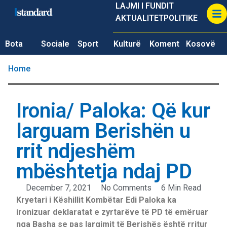
LAJMI I FUNDIT
AKTUALITET
POLITIKE
Bota
Sociale
Sport
Kulturë
Koment
Kosovë
Home
Ironia/ Paloka: Që kur
larguam Berishën u
rrit ndjeshëm
mbështetja ndaj PD
December 7, 2021
No Comments
6 Min Read
Kryetari i Këshillit Kombëtar Edi Paloka ka
ironizuar deklaratat e zyrtarëve të PD të emëruar
nga Basha se pas largimit të Berishës është rritur