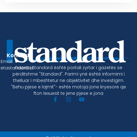
Kontakt
Email:
Gazeta Standard është portali zyrtar i gazetës se
etastandard.al
përditshme "Standard". Parimi ynë është informimi i
thelluar i mbeshtetur ne objektivitet dhe investigim.
"Behu pjese e lajmit"- eshte motoja jone kryesore qe
fton lexuesit te jene pjese e jona