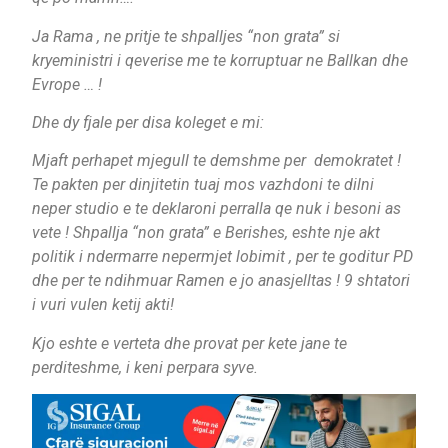
Ja Rama , ne pritje te shpalljes “non grata” si
kryeministri i qeverise me te korruptuar ne Ballkan dhe
Evrope … !
Dhe dy fjale per disa koleget e mi:
Mjaft perhapet mjegull te demshme per demokratet !
Te pakten per dinjitetin tuaj mos vazhdoni te dilni
neper studio e te deklaroni perralla qe nuk i besoni as
vete ! Shpallja “non grata” e Berishes, eshte nje akt
politik i ndermarre nepermjet lobimit , per te goditur PD
dhe per te ndihmuar Ramen e jo anasjelltas ! 9 shtatori
i vuri vulen ketij akti!
Kjo eshte e verteta dhe provat per kete jane te
perditeshme, i keni perpara syve.