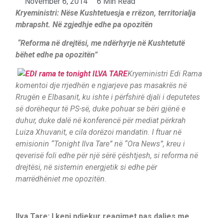
November 6, 2014
6 Min Read
Kryeministri: Nëse Kushtetuesja e rrëzon, territorialja
mbrapsht. Në zgjedhje edhe pa opozitën
“Reforma në drejtësi, me ndërhyrje në Kushtetutë
bëhet edhe pa opozitën”
Kryeministri Edi Rama
komentoi dje rrjedhën e ngjarjeve pas masakrës në
Rrugën e Elbasanit, ku ishte i përfshirë djali i deputetes
së dorëhequr të PS-së, duke pohuar se bëri gjënë e
duhur, duke dalë në konferencë për mediat përkrah
Luiza Xhuvanit, e cila dorëzoi mandatin. I ftuar në
emisionin “Tonight Ilva Tare” në “Ora News”, kreu i
qeverisë foli edhe për një sërë çështjesh, si reforma në
drejtësi, në sistemin energjetik si edhe për
marrëdhëniet me opozitën.
Ilva Tare: I keni ndjekur reagimet pas daljes me