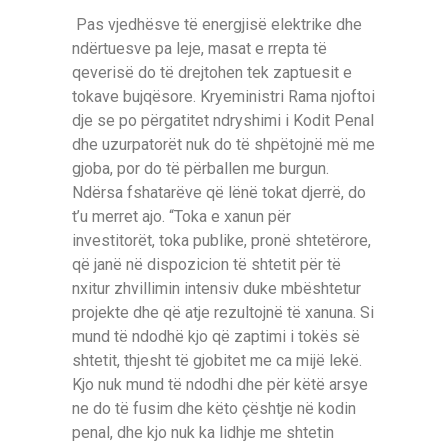
Pas vjedhësve të energjisë elektrike dhe
ndërtuesve pa leje, masat e rrepta të
qeverisë do të drejtohen tek zaptuesit e
tokave bujqësore. Kryeministri Rama njoftoi
dje se po përgatitet ndryshimi i Kodit Penal
dhe uzurpatorët nuk do të shpëtojnë më me
gjoba, por do të përballen me burgun.
Ndërsa fshatarëve që lënë tokat djerrë, do
t’u merret ajo. “Toka e xanun për
investitorët, toka publike, pronë shtetërore,
që janë në dispozicion të shtetit për të
nxitur zhvillimin intensiv duke mbështetur
projekte dhe që atje rezultojnë të xanuna. Si
mund të ndodhë kjo që zaptimi i tokës së
shtetit, thjesht të gjobitet me ca mijë lekë.
Kjo nuk mund të ndodhi dhe për këtë arsye
ne do të fusim dhe këto çështje në kodin
penal, dhe kjo nuk ka lidhje me shtetin