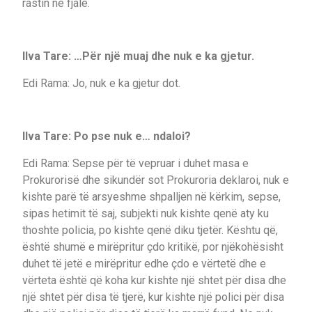
rastin në fjalë.
Ilva Tare: …Për një muaj dhe nuk e ka gjetur.
Edi Rama: Jo, nuk e ka gjetur dot.
Ilva Tare: Po pse nuk e… ndaloi?
Edi Rama: Sepse për të vepruar i duhet masa e
Prokurorisë dhe sikundër sot Prokuroria deklaroi, nuk e
kishte parë të arsyeshme shpalljen në kërkim, sepse,
sipas hetimit të saj, subjekti nuk kishte qenë aty ku
thoshte policia, po kishte qenë diku tjetër. Kështu që,
është shumë e mirëpritur çdo kritikë, por njëkohësisht
duhet të jetë e mirëpritur edhe çdo e vërtetë dhe e
vërteta është që koha kur kishte një shtet për disa dhe
një shtet për disa të tjerë, kur kishte një polici për disa