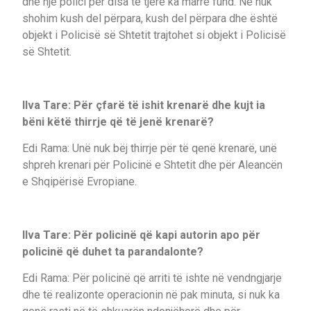
dhe një polici për disa të tjerë ka marrë fund. Ne nuk
shohim kush del përpara, kush del përpara dhe është
objekt i Policisë së Shtetit trajtohet si objekt i Policisë
së Shtetit.
Ilva Tare: Për çfarë të ishit krenarë dhe kujt ia
bëni këtë thirrje që të jenë krenarë?
Edi Rama: Unë nuk bëj thirrje për të qenë krenarë, unë
shpreh krenari për Policinë e Shtetit dhe për Aleancën
e Shqipërisë Evropiane.
Ilva Tare: Për policinë që kapi autorin apo për
policinë që duhet ta parandalonte?
Edi Rama: Për policinë që arriti të ishte në vendngjarje
dhe të realizonte operacionin në pak minuta, si nuk ka