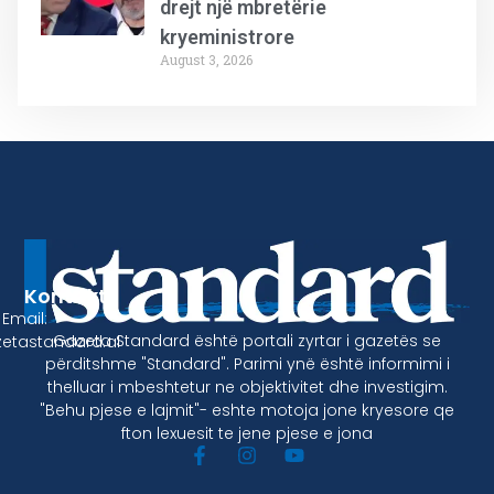
drejt një mbretërie
kryeministrore
August 3, 2026
Kontakt
Email:
Gazeta Standard është portali zyrtar i gazetës se
etastandard.al
përditshme "Standard". Parimi ynë është informimi i
thelluar i mbeshtetur ne objektivitet dhe investigim.
"Behu pjese e lajmit"- eshte motoja jone kryesore qe
fton lexuesit te jene pjese e jona