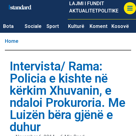
LAJMI I FUNDIT
AKTUALITET
POLITIKE
Bota
Sociale
Sport
Kulturë
Koment
Kosovë
Home
Intervista/ Rama:
Policia e kishte në
kërkim Xhuvanin, e
ndaloi Prokuroria. Me
Luizën bëra gjënë e
duhur