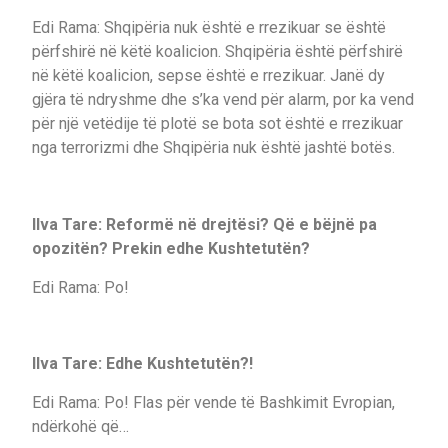
Edi Rama: Shqipëria nuk është e rrezikuar se është
përfshirë në këtë koalicion. Shqipëria është përfshirë
në këtë koalicion, sepse është e rrezikuar. Janë dy
gjëra të ndryshme dhe s’ka vend për alarm, por ka vend
për një vetëdije të plotë se bota sot është e rrezikuar
nga terrorizmi dhe Shqipëria nuk është jashtë botës.
Ilva Tare: Reformë në drejtësi? Që e bëjnë pa
opozitën? Prekin edhe Kushtetutën?
Edi Rama: Po!
Ilva Tare: Edhe Kushtetutën?!
Edi Rama: Po! Flas për vende të Bashkimit Evropian,
ndërkohë që…