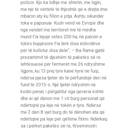
policor. Kjo ka lidhje me shtetin, me ligjin,
me një të vërtetë të thjeshtë që e drejta ime
mbaron aty ku fillon e jotja. Ashtu sikundër
toka e papunuar. Kush vend në Evropë dhe
nga vendet me territoret më të mëdha
mund t’ia lejojë vetes 200 ha, në palcën e
tokës bujqësore t’ia lërë disa individëve
për të kullotur disa dele”, – tha Rama gjatë
prezantimit të djeshëm të paketës së re
lehtësuese për fermerët me 26 ndryshime
ligjore, ku 13 prej tyre kanë hyrë në fuqi,
ndërsa pjesa tjetër do të përfundojë deri në
fund të 2015-s. Një tjetër ndryshim në
kodin penal, i përgatitur nga qeveria është
dhe ai që dënon me 1 vit burg personat që
ndërtojnë pa leje në tokën e tyre. Ndërsa
me 2 deri 8 vjet burg do të dënohen ata që
ndërtojnë pa leje për qëllime fitimi. Ndërkaq
sa i përket paketës së re, Kryeministri