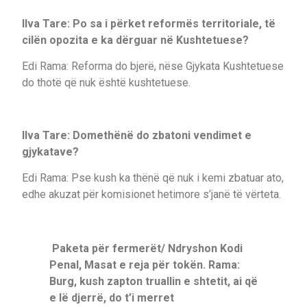
Ilva Tare: Po sa i përket reformës territoriale, të
cilën opozita e ka dërguar në Kushtetuese?
Edi Rama: Reforma do bjerë, nëse Gjykata Kushtetuese
do thotë që nuk është kushtetuese.
Ilva Tare: Domethënë do zbatoni vendimet e
gjykatave?
Edi Rama: Pse kush ka thënë që nuk i kemi zbatuar ato,
edhe akuzat për komisionet hetimore s’janë të vërteta.
Paketa për fermerët/ Ndryshon Kodi
Penal, Masat e reja për tokën. Rama:
Burg, kush zapton truallin e shtetit, ai që
e lë djerrë, do t’i merret