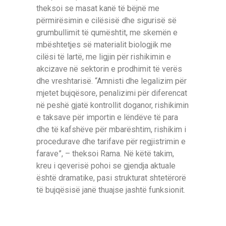
theksoi se masat kanë të bëjnë me
përmirësimin e cilësisë dhe sigurisë së
grumbullimit të qumështit, me skemën e
mbështetjes së materialit biologjik me
cilësi të lartë, me ligjin për rishikimin e
akcizave në sektorin e prodhimit të verës
dhe vreshtarisë. “Amnisti dhe legalizim për
mjetet bujqësore, penalizimi për diferencat
në peshë gjatë kontrollit doganor, rishikimin
e taksave për importin e lëndëve të para
dhe të kafshëve për mbarështim, rishikim i
procedurave dhe tarifave për regjistrimin e
farave”, – theksoi Rama. Në këtë takim,
kreu i qeverisë pohoi se gjendja aktuale
është dramatike, pasi strukturat shtetërorë
të bujqësisë janë thuajse jashtë funksionit.