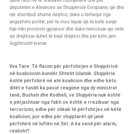
qenë rasti në të shkuarën ndonjëherë dhe për
deputeten e Aleancës së Shqipërisë Evropiane, që dha
një shembull shumë dinjitoz, duke u tërhequr nga
angazhimi politik, për të mos lejuar që të ketë asnjë
hije mbi procesin gjyqësor dhe duke nënvizuar ajo vetë
që drejtësia duhet të bëjë drejtësi dhe për këto jam
legjitimisht krenar.
Ilva Tare: Të flasim për përfshirjen e Shqipërisë
në koalicionin kundër Shtetit Islamik. Shqipëria
është përfshirë në atë koalicion dhe edhe këto
ditët e fundit ka pasur reagime nga dy ministrat
tanë, Bushati dhe Kodheli, se Shqipëria nuk është
e përjashtuar nga fakti se është e rrezikuar nga
terrorizmi, edhe për shkak të përfshirjes në këtë
koalicion, por edhe për shqiptarët që janë
përfshirë në luftën në Siri. A ka vend për alarm,
realisht?