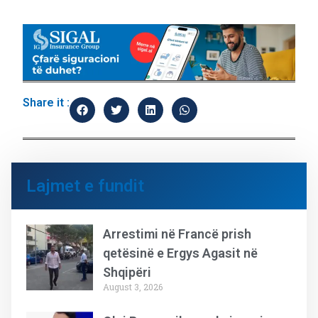
Share it :
Lajmet e fundit
Arrestimi në Francë prish
qetësinë e Ergys Agasit në
Shqipëri
August 3, 2026