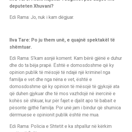
deputeten Xhuvani?
Edi Rama: Jo, nuk i kam dëgjuar.
Ilva Tare: Po ju them unë, e quajnë spektakël të
shëmtuar.
Edi Rama: S’kam asnjë koment. Kam bërë gjënë e duhur
dhe do ta bëja prapë. Është e domosdoshme që ky
opinion publik të mësojë të ndajë një kriminel nga
familja e vet dhe nga nëna e vet, është e
domosdoshme që ky opinion të mësojë të gjykojë ata
që duhen gjykuar dhe të mos vazhdojë në inercinë e
kohës së shkuar, kur për fajet e djalit apo të babait e
pësonte gjithë familja. Por unë jam i bindur që shumica
dërrmuese e opinionit publik është me mua.
Edi Rama: Policia e Shtetit e ka shpallur në kërkim