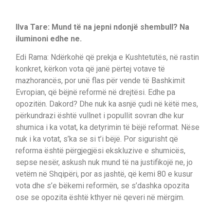
Ilva Tare: Mund të na jepni ndonjë shembull? Na
iluminoni edhe ne.
Edi Rama: Ndërkohë që prekja e Kushtetutës, në rastin
konkret, kërkon vota që janë përtej votave të
mazhorancës, por unë flas për vende të Bashkimit
Evropian, që bëjnë reformë në drejtësi. Edhe pa
opozitën. Dakord? Dhe nuk ka asnjë çudi në këtë mes,
përkundrazi është vullnet i popullit sovran dhe kur
shumica i ka votat, ka detyrimin të bëjë reformat. Nëse
nuk i ka votat, s’ka se si t’i bëjë. Por sigurisht që
reforma është përgjegjësi ekskluzive e shumicës,
sepse nesër, askush nuk mund të na justifikojë ne, jo
vetëm në Shqipëri, por as jashtë, që kemi 80 e kusur
vota dhe s’e bëkemi reformën, se s’dashka opozita
ose se opozita është kthyer në qeveri në mërgim.