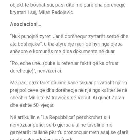
objekt të boshatisur, pasi ditë më parë dha dorëheqje
kryetari i saj, Milan Radojevic.
Asociacioni…
“Nuk punojnë zyret. Janë dorëhequr zyrtarët serbë dhe
ata boshnjakë”, u tha atyre një njeri që hyri nga pjesa
anësore e komunës me disa dokumente në duar.
“Po, edhe unë…(duke iu referuar faktit që ka ofruar
dorëheqje)”, nënvizoi ai.
Më pas, gazetarët italianë kanë takuar privatisht njërin
prej policëve që dha dorëheqje në një nga kafiteritë në
sheshin Milic të Mitrovicës së Veriut. Ai quhet Zoran
dhe është 50-vjeçar.
Në artikullin e “La Repubblica” përshkruhet si i
nervozuar polici serb gjersa u ul në tavolinë me
gazetarët italianë për t’u prononcuar rreth asaj se çfarë
është duke ndodhur së fundi.