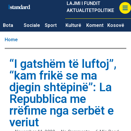
LAJMI I FUNDIT
AKTUALITET
POLITIKE
Bota
Sociale
Sport
Kulturë
Koment
Kosovë
Home
“I gatshëm të luftoj”,
“kam frikë se ma
djegin shtëpinë”: La
Repubblica me
rrëfime nga serbët e
veriut