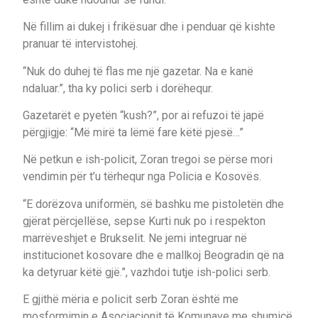
Në fillim ai dukej i frikësuar dhe i penduar që kishte
pranuar të intervistohej.
“Nuk do duhej të flas me një gazetar. Na e kanë
ndaluar.”, tha ky polici serb i dorëhequr.
Gazetarët e pyetën “kush?”, por ai refuzoi të japë
përgjigje: “Më mirë ta lëmë fare këtë pjesë…”
Në petkun e ish-policit, Zoran tregoi se përse mori
vendimin për t’u tërhequr nga Policia e Kosovës.
“E dorëzova uniformën, së bashku me pistoletën dhe
gjërat përcjellëse, sepse Kurti nuk po i respekton
marrëveshjet e Brukselit. Ne jemi integruar në
institucionet kosovare dhe e mallkoj Beogradin që na
ka detyruar këtë gjë.”, vazhdoi tutje ish-polici serb.
E gjithë mëria e policit serb Zoran është me
mosformimin e Asociacionit të Komunave me shumicë