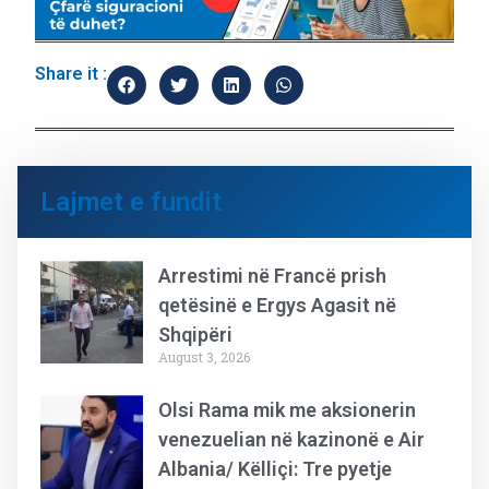
Share it :
Lajmet e fundit
Arrestimi në Francë prish
qetësinë e Ergys Agasit në
Shqipëri
August 3, 2026
Olsi Rama mik me aksionerin
venezuelian në kazinonë e Air
Albania/ Këlliçi: Tre pyetje