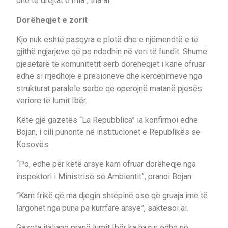
dhe të drejtat e mia”, tha ai.
Dorëheqjet e zorit
Kjo nuk është pasqyra e plotë dhe e njëmendtë e të
gjithë ngjarjeve që po ndodhin në veri të fundit. Shumë
pjesëtarë të komunitetit serb dorëheqjet i kanë ofruar
edhe si rrjedhojë e presioneve dhe kërcënimeve nga
strukturat paralele serbe që operojnë matanë pjesës
veriore të lumit Ibër.
Këtë gjë gazetës “La Repubblica” ia konfirmoi edhe
Bojan, i cili punonte në institucionet e Republikës së
Kosovës.
“Po, edhe për këtë arsye kam ofruar dorëheqje nga
inspektori i Ministrisë së Ambientit”, pranoi Bojan.
“Kam frikë që ma djegin shtëpinë ose që gruaja ime të
largohet nga puna pa kurrfarë arsye”, saktësoi ai.
Gazeta italiane pranë lumit Ibër ka hasur edhe në