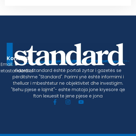
Kontakt
Email:
Gazeta Standard është portali zyrtar i gazetës se
etastandard.al
përditshme "Standard". Parimi ynë është informimi i
thelluar i mbeshtetur ne objektivitet dhe investigim.
"Behu pjese e lajmit"- eshte motoja jone kryesore qe
fton lexuesit te jene pjese e jona