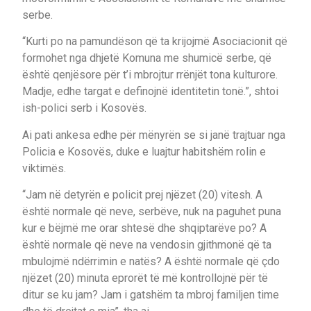
serbe.
“Kurti po na pamundëson që ta krijojmë Asociacionit që
formohet nga dhjetë Komuna me shumicë serbe, që
është qenjësore për t’i mbrojtur rrënjët tona kulturore.
Madje, edhe targat e definojnë identitetin tonë.”, shtoi
ish-polici serb i Kosovës.
Ai pati ankesa edhe për mënyrën se si janë trajtuar nga
Policia e Kosovës, duke e luajtur habitshëm rolin e
viktimës.
“Jam në detyrën e policit prej njëzet (20) vitesh. A
është normale që neve, serbëve, nuk na paguhet puna
kur e bëjmë me orar shtesë dhe shqiptarëve po? A
është normale që neve na vendosin gjithmonë që ta
mbulojmë ndërrimin e natës? A është normale që çdo
njëzet (20) minuta eprorët të më kontrollojnë për të
ditur se ku jam? Jam i gatshëm ta mbroj familjen time