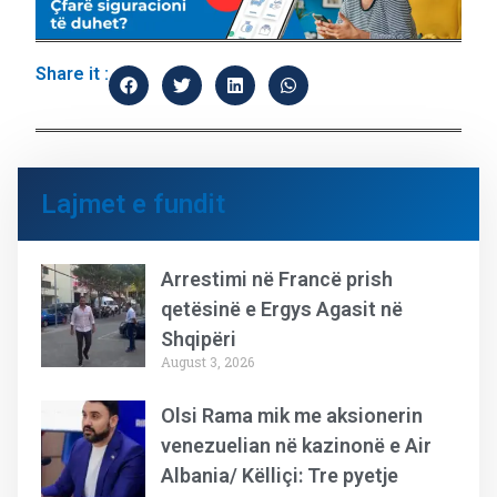
Share it :
Lajmet e fundit
Arrestimi në Francë prish
qetësinë e Ergys Agasit në
Shqipëri
August 3, 2026
Olsi Rama mik me aksionerin
venezuelian në kazinonë e Air
Albania/ Këlliçi: Tre pyetje