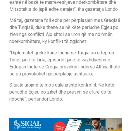
është në bazë të marrëveshjeve ndërkombëtare dhe
Mitsotakis do japë edhe detajet”, tha gazetarja Londo.
Më tej, gazetarja foli edhe për përplasjen mes Greqisë
dhe Turqisë, duke thënë se në këtë periudhë Egjeu po
zien nga konflikti. Ajo shtoi se uron që me ndihmën
ndërkombëtare, ky konflikt të zgjidhet.
“Diplomatët grekë kanë thënë se Turqia po e tepron.
Tonet janë të larta, episodet janë të vazhdueshme.
Erdogan thotë se Greqia provokon, ndërsa Athina thotë
se po provokohet një përplasje ushtarake .
Situata urojmë të mos dalë jashtë kontrollit. Në këtë
periudhë Egjeu po zihet dhe presim se cfarë do të
ndodhë”, përfundoi Londo.