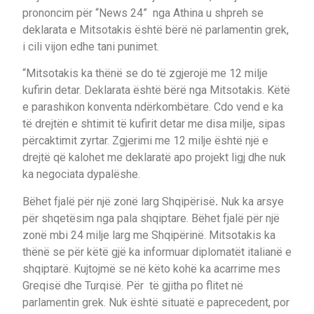
prononcim për “News 24” nga Athina u shpreh se
deklarata e Mitsotakis është bërë në parlamentin grek,
i cili vijon edhe tani punimet.
“Mitsotakis ka thënë se do të zgjerojë me 12 milje
kufirin detar. Deklarata është bërë nga Mitsotakis. Këtë
e parashikon konventa ndërkombëtare. Cdo vend e ka
të drejtën e shtimit të kufirit detar me disa milje, sipas
përcaktimit zyrtar. Zgjerimi me 12 milje është një e
drejtë që kalohet me deklaratë apo projekt ligj dhe nuk
ka negociata dypalëshe.
Bëhet fjalë për një zonë larg Shqipërisë
.
Nuk ka arsye
për shqetësim nga pala shqiptare. Bëhet fjalë për një
zonë mbi 24 milje larg me Shqipërinë. Mitsotakis ka
thënë se për këtë gjë ka informuar diplomatët italianë e
shqiptarë. Kujtojmë se në këto kohë ka acarrime mes
Greqisë dhe Turqisë. Për të gjitha po flitet në
parlamentin grek. Nuk është situatë e paprecedent, por