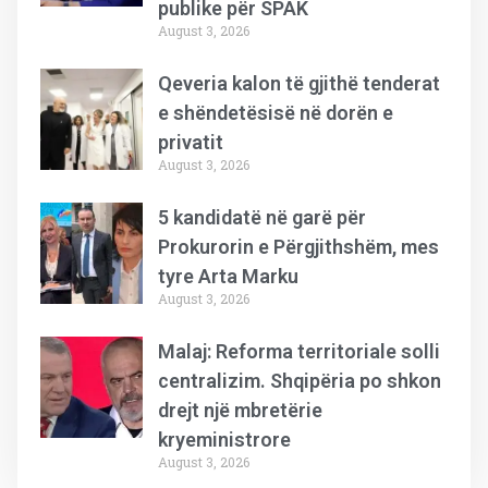
publike për SPAK
August 3, 2026
Qeveria kalon të gjithë tenderat
e shëndetësisë në dorën e
privatit
August 3, 2026
5 kandidatë në garë për
Prokurorin e Përgjithshëm, mes
tyre Arta Marku
August 3, 2026
Malaj: Reforma territoriale solli
centralizim. Shqipëria po shkon
drejt një mbretërie
kryeministrore
August 3, 2026