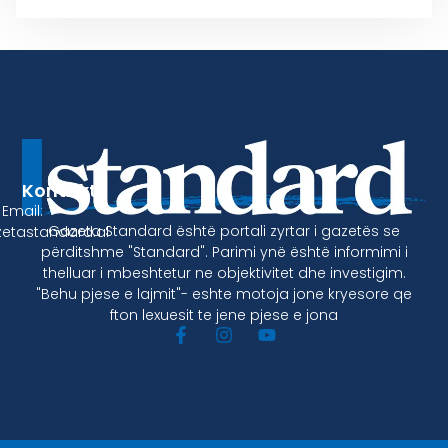
Kontakt
Email:
Gazeta Standard është portali zyrtar i gazetës se
etastandard.al
përditshme "Standard". Parimi ynë është informimi i
thelluar i mbeshtetur ne objektivitet dhe investigim.
"Behu pjese e lajmit"- eshte motoja jone kryesore qe
fton lexuesit te jene pjese e jona