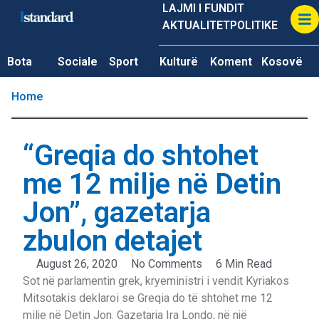
LAJMI I FUNDIT
AKTUALITET
POLITIKE
Bota
Sociale
Sport
Kulturë
Koment
Kosovë
Home
“Greqia do shtohet
me 12 milje në Detin
Jon”, gazetarja
zbulon detajet
August 26, 2020
No Comments
6 Min Read
Sot në parlamentin grek, kryeministri i vendit Kyriakos
Mitsotakis deklaroi se Greqia do të shtohet me 12
milje në Detin Jon. Gazetarja Ira Londo, në një