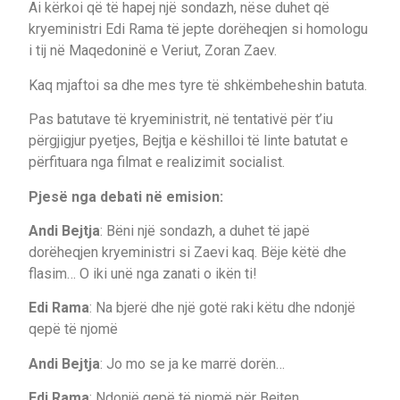
Ai kërkoi që të hapej një sondazh, nëse duhet që
kryeministri Edi Rama të jepte dorëheqjen si homologu
i tij në Maqedoninë e Veriut, Zoran Zaev.
Kaq mjaftoi sa dhe mes tyre të shkëmbeheshin batuta.
Pas batutave të kryeministrit, në tentativë për t’iu
përgjigjur pyetjes, Bejtja e këshilloi të linte batutat e
përfituara nga filmat e realizimit socialist.
Pjesë nga debati në emision:
Andi Bejtja
: Bëni një sondazh, a duhet të japë
dorëheqjen kryeministri si Zaevi kaq. Bëje këtë dhe
flasim… O iki unë nga zanati o ikën ti!
Edi Rama
: Na bjerë dhe një gotë raki këtu dhe ndonjë
qepë të njomë
Andi Bejtja
: Jo mo se ja ke marrë dorën…
Edi Rama
: Ndonjë qepë të njomë për Bejten