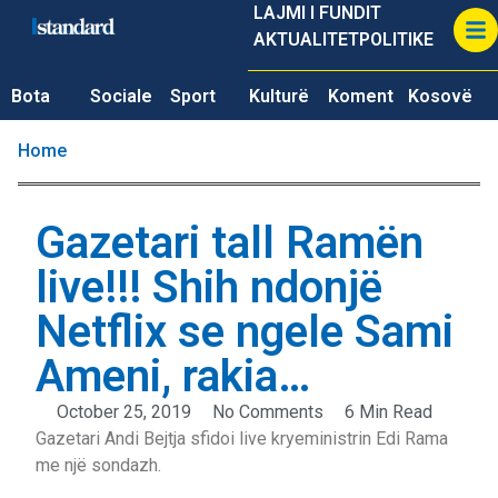
LAJMI I FUNDIT
AKTUALITET
POLITIKE
Bota
Sociale
Sport
Kulturë
Koment
Kosovë
Home
Gazetari tall Ramën
live!!! Shih ndonjë
Netflix se ngele Sami
Ameni, rakia…
October 25, 2019
No Comments
6 Min Read
Gazetari Andi Bejtja sfidoi live kryeministrin Edi Rama
me një sondazh.