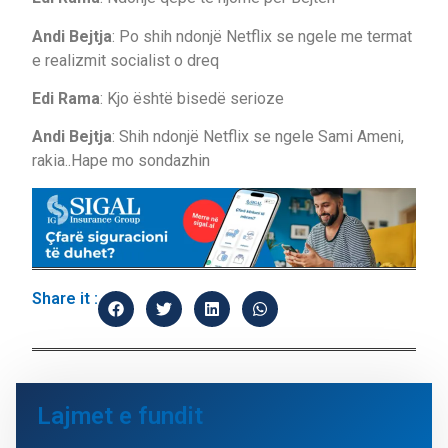
Andi Bejtja
: Po shih ndonjë Netflix se ngele me termat
e realizmit socialist o dreq
Edi Rama
: Kjo është bisedë serioze
Andi Bejtja
: Shih ndonjë Netflix se ngele Sami Ameni,
rakia..Hape mo sondazhin
Share it :
Lajmet e fundit