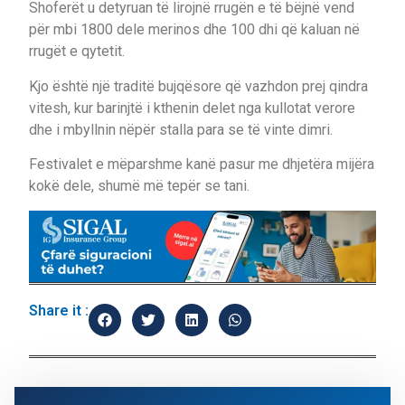
Shoferët u detyruan të lirojnë rrugën e të bëjnë vend
për mbi 1800 dele merinos dhe 100 dhi që kaluan në
rrugët e qytetit.
Kjo është një traditë bujqësore që vazhdon prej qindra
vitesh, kur barinjtë i kthenin delet nga kullotat verore
dhe i mbyllnin nëpër stalla para se të vinte dimri.
Festivalet e mëparshme kanë pasur me dhjetëra mijëra
kokë dele, shumë më tepër se tani.
Share it :