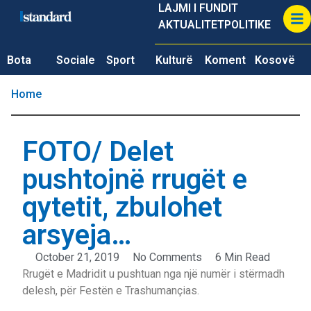
LAJMI I FUNDIT
AKTUALITET
POLITIKE
Bota
Sociale
Sport
Kulturë
Koment
Kosovë
Home
FOTO/ Delet
pushtojnë rrugët e
qytetit, zbulohet
arsyeja…
October 21, 2019
No Comments
6 Min Read
Rrugët e Madridit u pushtuan nga një numër i stërmadh
delesh, për Festën e Trashumançias.