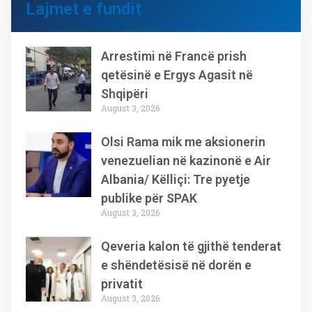
Lajmet e fundit
Arrestimi në Francë prish
qetësinë e Ergys Agasit në
Shqipëri
August 3, 2026
Olsi Rama mik me aksionerin
venezuelian në kazinonë e Air
Albania/ Këlliçi: Tre pyetje
publike për SPAK
August 3, 2026
Qeveria kalon të gjithë tenderat
e shëndetësisë në dorën e
privatit
August 3, 2026