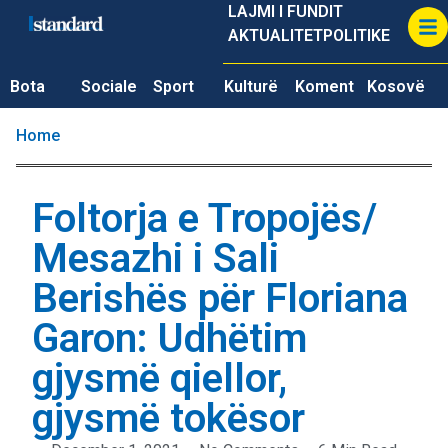
LAJMI I FUNDIT
AKTUALITET
POLITIKE
Bota
Sociale
Sport
Kulturë
Koment
Kosovë
Home
Foltorja e Tropojës/
Mesazhi i Sali
Berishës për Floriana
Garon: Udhëtim
gjysmë qiellor,
gjysmë tokësor