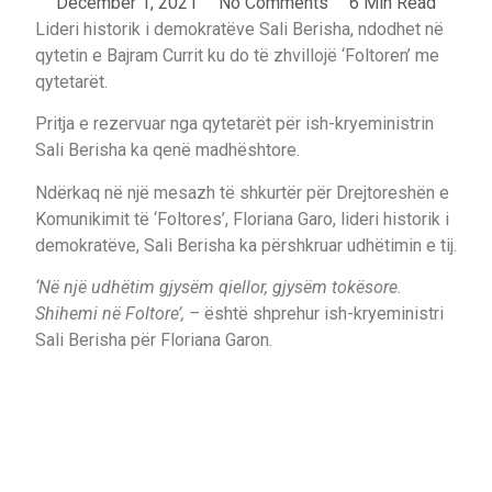
December 1, 2021
No Comments
6 Min Read
Lideri historik i demokratëve Sali Berisha, ndodhet në
qytetin e Bajram Currit ku do të zhvillojë ‘Foltoren’ me
qytetarët.
Pritja e rezervuar nga qytetarët për ish-kryeministrin
Sali Berisha ka qenë madhështore.
Ndërkaq në një mesazh të shkurtër për Drejtoreshën e
Komunikimit të ‘Foltores’, Floriana Garo, lideri historik i
demokratëve, Sali Berisha ka përshkruar udhëtimin e tij.
‘Në një udhëtim gjysëm qiellor, gjysëm tokësore.
Shihemi në Foltore’, –
është shprehur ish-kryeministri
Sali Berisha për Floriana Garon.