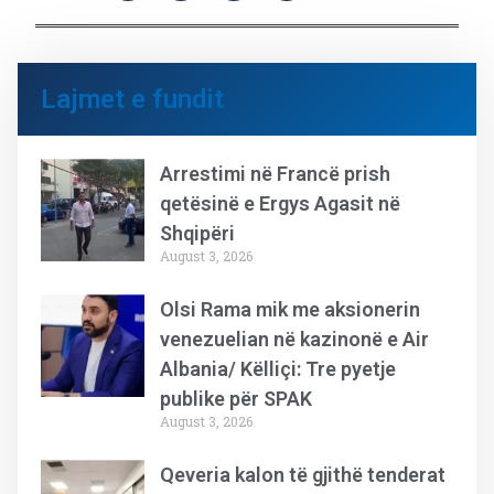
Lajmet e fundit
Arrestimi në Francë prish
qetësinë e Ergys Agasit në
Shqipëri
August 3, 2026
Olsi Rama mik me aksionerin
venezuelian në kazinonë e Air
Albania/ Këlliçi: Tre pyetje
publike për SPAK
August 3, 2026
Qeveria kalon të gjithë tenderat