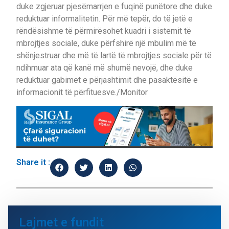
duke zgjeruar pjesëmarrjen e fuqinë punëtore dhe duke
reduktuar informalitetin. Për më tepër, do të jetë e
rëndësishme të përmirësohet kuadri i sistemit të
mbrojtjes sociale, duke përfshirë një mbulim më të
shënjestruar dhe më të lartë të mbrojtjes sociale për të
ndihmuar ata që kanë më shumë nevojë, dhe duke
reduktuar gabimet e përjashtimit dhe pasaktësitë e
informacionit të përfituesve./Monitor
Share it :
Lajmet e fundit