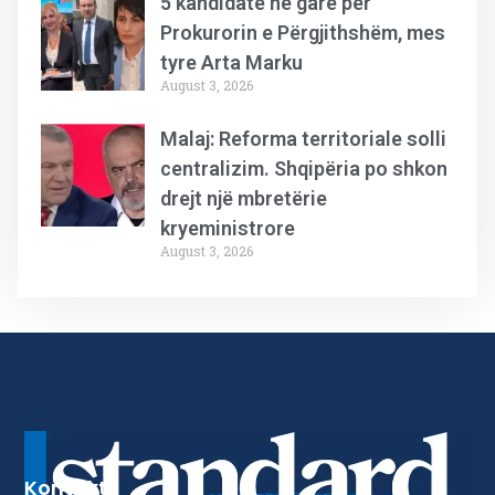
5 kandidatë në garë për
Prokurorin e Përgjithshëm, mes
tyre Arta Marku
August 3, 2026
Malaj: Reforma territoriale solli
centralizim. Shqipëria po shkon
drejt një mbretërie
kryeministrore
August 3, 2026
Kontakt