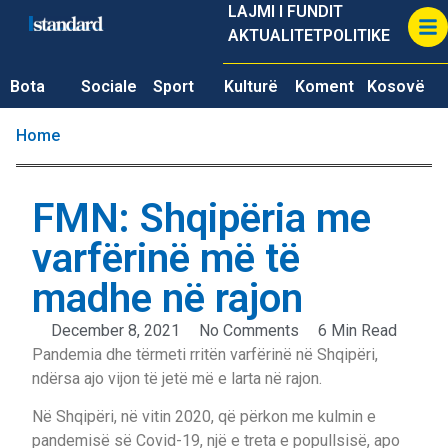
LAJMI I FUNDIT
AKTUALITET
POLITIKE
Bota
Sociale
Sport
Kulturë
Koment
Kosovë
Home
FMN: Shqipëria me
varfërinë më të
madhe në rajon
December 8, 2021
No Comments
6 Min Read
Pandemia dhe tërmeti rritën varfërinë në Shqipëri,
ndërsa ajo vijon të jetë më e larta në rajon.
Në Shqipëri, në vitin 2020, që përkon me kulmin e
pandemisë së Covid-19, një e treta e popullsisë, apo