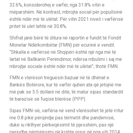
32.6%, konsiderohej e varfër, nga 31.8% vitin e
mëparshëm. Në kontrast, mbrojta social për popullsinë
është ndër më të ulëtat. Për vitin 2021 niveli i varfërisë
pritet të ulet lehtë në 30.8%.
Shifrat janë bërë të ditura në raportin e fundit të Fondit
Monetar Ndërkombëtar (FMN) për ecurinë e vendit.
“Shkalla e varfërisë në Shqipëri është një nga më të
lartat në Ballkanin Perëndimor, ndërsa mbulimi i saj me
mbrojtje sociale është ndër më të ulëtat”, thotë FMN.
FMN e vlerëson treguesin bazuar në të dhënat e
Bankës Botërore, kur të varfër quhen ata që jetojnë me
më pak se 5.5 dollarë në ditë, të matur sipas standardit
të barazisë së fuqisë blerëse (PPP).
Sipas FMN-së, varfëria në vend vlerësohet të jetë rritur
me 0.8 pikë përqindje pas tërmetit dhe pandemisë,
duke iu rikthyer përkeqësimit të pjesshëm, pas një
periudhe përmirësimi që kishte nisur që nga viti 2014.