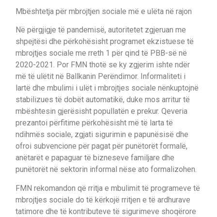
Mbështetja për mbrojtjen sociale më e ulëta në rajon
Në përgjigje të pandemisë, autoritetet zgjeruan me
shpejtësi dhe përkohësisht programet ekzistuese të
mbrojtjes sociale me rreth 1 për qind të PBB-së në
2020-2021. Por FMN thotë se ky zgjerim ishte ndër
më të ulëtit në Ballkanin Perëndimor. Informaliteti i
lartë dhe mbulimi i ulët i mbrojtjes sociale nënkuptojnë
stabilizues të dobët automatikë, duke mos arritur të
mbështesin gjerësisht popullatën e prekur. Qeveria
prezantoi përfitime përkohësisht më të larta të
ndihmës sociale, zgjati sigurimin e papunësisë dhe
ofroi subvencione për pagat për punëtorët formalë,
anëtarët e papaguar të bizneseve familjare dhe
punëtorët në sektorin informal nëse ato formalizohen.
FMN rekomandon që rritja e mbulimit të programeve të
mbrojtjes sociale do të kërkojë rritjen e të ardhurave
tatimore dhe të kontributeve të sigurimeve shoqërore