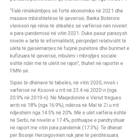
“Falë rimëkëmbjes së fortë ekonomike në 2021 dhe
masave mbështetëse të qeverisë, Banka Botërore
vlerëson një rënie të shkallës së varfërisë nën nivelet
e para-pandemisë në vitin 2021. Duke pasur parasysh
nivelin e lartë të informalitetit, përqindjet relativisht të
ulëta të pjesëmarrjes në fuqinë punëtore dhe burimet e
kufizuara të qeverisë, mbulimi i mbrojtjes sociale
është ndër më të ulëtit në rajon”, thuhet në raportin e
FMN-së.
Sipas të dhënave të tabelës, në vitin 2020, niveli i
varfërisë në Kosovë u rrit në 23.4 në 2020-n (nga
20.9% në 2019-n). Në Maqedoninë e Veriut tregues
arriti në 18% (nga 16.9%), ndërsa në Mal të Zi u rrit
ndjeshëm nga 14.5% në 20%. Më e ulët varfëria është
në Serbi, në nivelin e 17.4%, pothuajse e pandryshuar
në raport me vitin para pandemik (17.3%). Të dhënat
për Bosnjë Hercegovinën nuk janë të përditësuara.