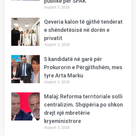
publike për SPAK
August 3, 2026
Qeveria kalon të gjithë tenderat
e shëndetësisë në dorën e
privatit
August 3, 2026
5 kandidatë në garë për
Prokurorin e Përgjithshëm, mes
tyre Arta Marku
August 3, 2026
Malaj: Reforma territoriale solli
centralizim. Shqipëria po shkon
drejt një mbretërie
kryeministrore
August 3, 2026