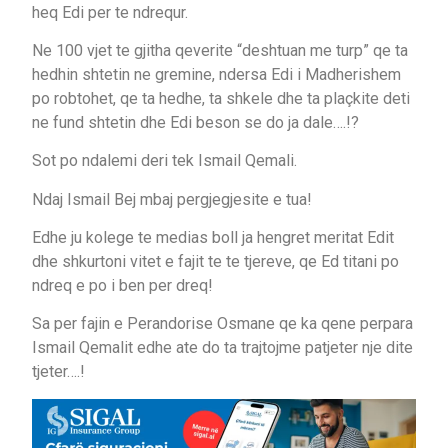
heq Edi per te ndrequr.
Ne 100 vjet te gjitha qeverite “deshtuan me turp” qe ta
hedhin shtetin ne gremine, ndersa Edi i Madherishem
po robtohet, qe ta hedhe, ta shkele dhe ta plaçkite deti
ne fund shtetin dhe Edi beson se do ja dale….!?
Sot po ndalemi deri tek Ismail Qemali.
Ndaj Ismail Bej mbaj pergjegjesite e tua!
Edhe ju kolege te medias boll ja hengret meritat Edit
dhe shkurtoni vitet e fajit te te tjereve, qe Ed titani po
ndreq e po i ben per dreq!
Sa per fajin e Perandorise Osmane qe ka qene perpara
Ismail Qemalit edhe ate do ta trajtojme patjeter nje dite
tjeter….!