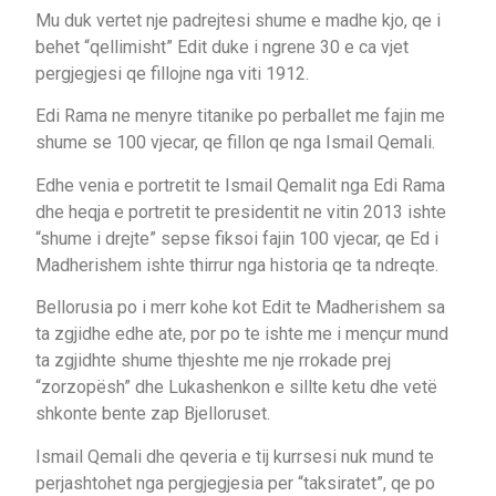
Mu duk vertet nje padrejtesi shume e madhe kjo, qe i
behet “qellimisht” Edit duke i ngrene 30 e ca vjet
pergjegjesi qe fillojne nga viti 1912.
Edi Rama ne menyre titanike po perballet me fajin me
shume se 100 vjecar, qe fillon qe nga Ismail Qemali.
Edhe venia e portretit te Ismail Qemalit nga Edi Rama
dhe heqja e portretit te presidentit ne vitin 2013 ishte
“shume i drejte” sepse fiksoi fajin 100 vjecar, qe Ed i
Madherishem ishte thirrur nga historia qe ta ndreqte.
Bellorusia po i merr kohe kot Edit te Madherishem sa
ta zgjidhe edhe ate, por po te ishte me i mençur mund
ta zgjidhte shume thjeshte me nje rrokade prej
“zorzopësh” dhe Lukashenkon e sillte ketu dhe vetë
shkonte bente zap Bjelloruset.
Ismail Qemali dhe qeveria e tij kurrsesi nuk mund te
perjashtohet nga pergjegjesia per “taksiratet”, qe po