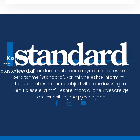
Kontakt
Email:
Gazeta Standard është portali zyrtar i gazetës se
etastandard.al
përditshme "Standard". Parimi ynë është informimi i
thelluar i mbeshtetur ne objektivitet dhe investigim.
"Behu pjese e lajmit"- eshte motoja jone kryesore qe
fton lexuesit te jene pjese e jona