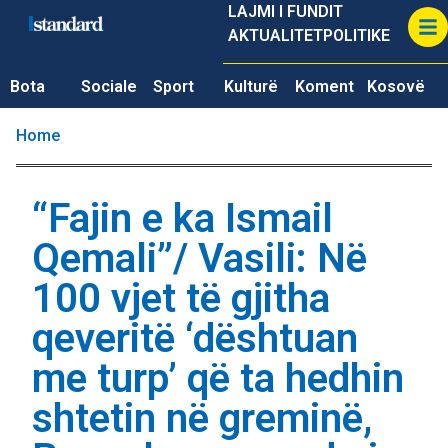
LAJMI I FUNDIT
AKTUALITET
POLITIKE
Bota
Sociale
Sport
Kulturë
Koment
Kosovë
Home
“Fajin e ka Ismail
Qemali”/ Vasili: Në
100 vjet të gjitha
qeveritë ‘dështuan
me turp’ që ta hedhin
shtetin në greminë,