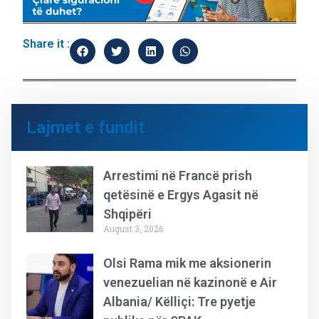
Share it :
Lajmet e fundit
Arrestimi në Francë prish
qetësinë e Ergys Agasit në
Shqipëri
August 3, 2026
Olsi Rama mik me aksionerin
venezuelian në kazinonë e Air
Albania/ Këlliçi: Tre pyetje