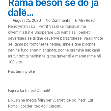
Rama beson se do ja
dalë…
August 25, 2020
No Comments
6 Min Read
Nënkryetari i LSI, Petrit Vasili ka ironizuar me
kryeministrin e Shqipërisë Edi Rama sa i përket
qeverisjes së tij dhe qeverive paraardhëse. Vasili thotë
se Rama po robtohet të hedhe, shkelë dhe plackitë
deri në fund shtetin shqiptar, por ne greminë nuk kanë
arritur dot ta hedhin të gjitha qeveritë e mëparshme në
100 vite.
Postimi i plotë
Fajin e ka Ismail Qemali!
Dikush ne media fajin per vuajtjet, qe po “heq” Edi
Rama i coi deri tek Adil Çarçani.