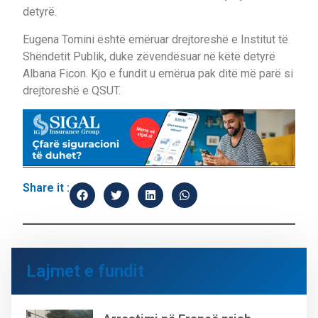
detyrë.
Eugena Tomini është emëruar drejtoreshë e Institut të
Shëndetit Publik, duke zëvendësuar në këtë detyrë
Albana Ficon. Kjo e fundit u emërua pak ditë më parë si
drejtoreshë e QSUT.
Share it :
Lajmet e fundit