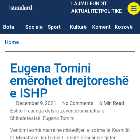
LAJMI I FUNDIT
AKTUALITET
POLITIKE
Bota
Sociale
Sport
Kulturë
Koment
Kosovë
Home
Eugena Tomini
emërohet drejtoreshë
e ISHP
December 9, 2021
No Comments
6 Min Read
Është liruar nga detyra zëvendësministrja e
Shëndetësisë, Eugena Tomini.
Vendimi është marrë në mbledhjen e sotme të Këshillit
të Ministrave, ku Tominit i është besuar një tjetër