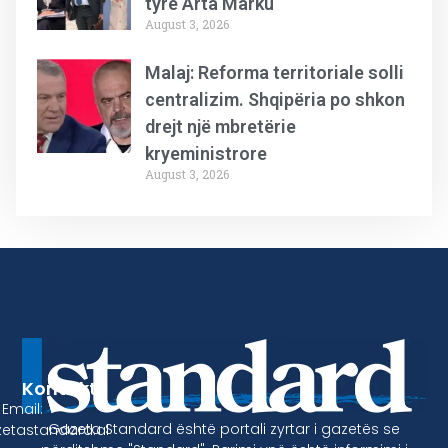
tyre Arta Marku
August 3, 2026
Malaj: Reforma territoriale solli
centralizim. Shqipëria po shkon
drejt një mbretërie
kryeministrore
August 3, 2026
Kontakt
Email:
Gazeta Standard është portali zyrtar i gazetës se
etastandard.al