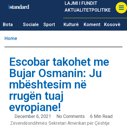
LAJMI I FUNDIT
AKTUALITET
POLITIKE
Bota
Sociale
Sport
Kulturë
Koment
Kosovë
Home
Escobar takohet me
Bujar Osmanin: Ju
mbështesim në
rrugën tuaj
evropiane!
December 6, 2021
No Comments
6 Min Read
Zëvendësndihmës Sekretari Amerikan për Çështje