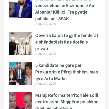
venezuelian në kazinonë e Air
Albania/ Këlliçi: Tre pyetje
publike për SPAK
August 3, 2026
Qeveria kalon të gjithë tenderat
e shëndetësisë në dorën e
privatit
August 3, 2026
5 kandidatë në garë për
Prokurorin e Përgjithshëm, mes
tyre Arta Marku
August 3, 2026
Malaj: Reforma territoriale solli
centralizim. Shqipëria po shkon
drejt një mbretërie