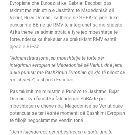
Evropiane dhe Euroaziatike, Gabriel Escobar, pas
takimit me ministrin e Jashtëm të Maqedonisë së
Veriut, Bujar Osmani, ka thënë se SHBA-të janë duke
punuar me BE-në që RMV të integrohet sa më shpejtë.
Ai ka thënë se administrata e tyre jep mbështetje të
fortë, ndërsa ka theksuar se praktikisht RMV është
pjesë e BE-së.
“Administrata jonë jep mbështetje të fortë për
integrimin evropian të Maqedonisë së Veriut, dhe jemi
duke punuar me Bashkimin Evropian që kjo të bëhet sa
më shpejtë”,
u shpreh Escobar.
Pas takimit me ministrin e Punëve të Jashtme, Bujar
Osmani, ky i fundit ka falënderuar ShBA-të për
mbështetjen e dhënë ndaj Maqedonisë së Veriut duke
potencuar se tani është momenti që Bashkimi Evropian
të fillojë negociatat me vendin tonë.
“Jemi falënderues për mbështetjen e qartë dhe të