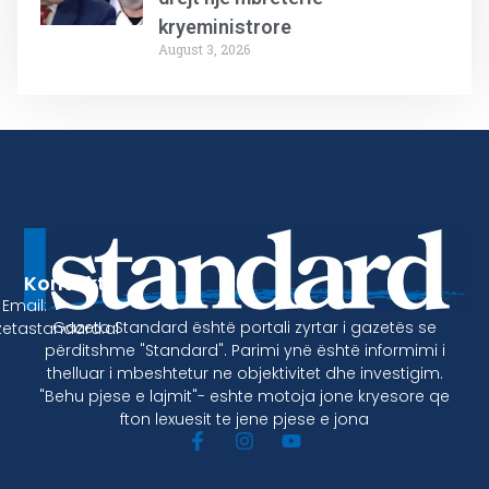
kryeministrore
August 3, 2026
Kontakt
Email:
Gazeta Standard është portali zyrtar i gazetës se
etastandard.al
përditshme "Standard". Parimi ynë është informimi i
thelluar i mbeshtetur ne objektivitet dhe investigim.
"Behu pjese e lajmit"- eshte motoja jone kryesore qe
fton lexuesit te jene pjese e jona