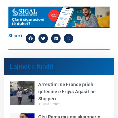
Share it :
Lajmet e fundit
Arrestimi në Francë prish
qetësinë e Ergys Agasit në
Shqipëri
August 3, 2026
Olsi Rama mik me aksionerin