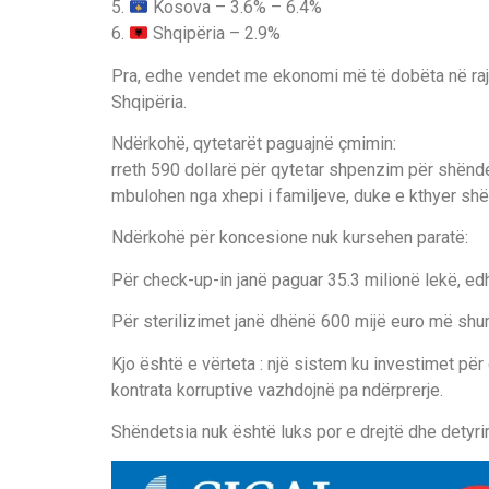
5.
Kosova – 3.6% – 6.4%
6.
Shqipëria – 2.9%
Pra, edhe vendet me ekonomi më të dobëta në ra
Shqipëria.
Ndërkohë, qytetarët paguajnë çmimin:
rreth 590 dollarë për qytetar shpenzim për shënde
mbulohen nga xhepi i familjeve, duke e kthyer sh
Ndërkohë për koncesione nuk kursehen paratë:
Për check-up-in janë paguar 35.3 milionë lekë, e
Për sterilizimet janë dhënë 600 mijë euro më shum
Kjo është e vërteta : një sistem ku investimet për
kontrata korruptive vazhdojnë pa ndërprerje.
Shëndetsia nuk është luks por e drejtë dhe detyr