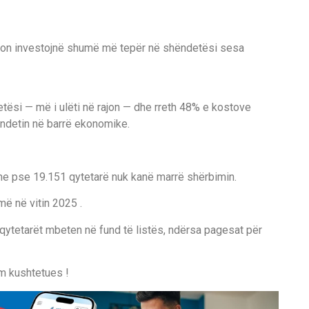
jon investojnë shumë më tepër në shëndetësi sesa
tësi — më i ulëti në rajon — dhe rreth 48% e kostove
ëndetin në barrë ekonomike.
dhe pse 19.151 qytetarë nuk kanë marrë shërbimin.
ë në vitin 2025 .
 qytetarët mbeten në fund të listës, ndërsa pagesat për
im kushtetues !