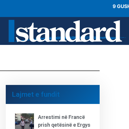
9 GUS
Lajmet e fundit
Arrestimi në Francë
prish qetësinë e Ergys