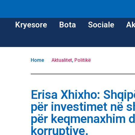
Kryesore
Bota
Sociale
Ak
Home
Aktualitet
,
Politikë
Erisa Xhixho: Shqipë
për investimet në s
për keqmenaxhim d
korruptive.