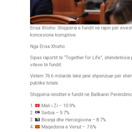
Erisa Xhixho: Shqipëria e fundit në rajon për inv
koncesione korruptive.
Nga Erisa Xhixho
Sipas raportit të “Together for Life”, shëndetësia p
viteve të fundit:
Vetëm 76.6 miliardë lekë janë shpenzuar për sh
publike totale.
Shqipëria renditet e fundit në Ballkanin Perëndim
1.
Mali i Zi – 10.9%
2.
Serbia – 9.7%
3.
Bosnja dhe Hercegovina – 8.7%
4.
Maqedonia e Veriut – 7.6%