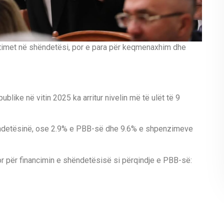
estimet në shëndetësi, por e para për keqmenaxhim dhe
ublike në vitin 2025 ka arritur nivelin më të ulët të 9
ëndetësinë, ose 2.9% e PBB-së dhe 9.6% e shpenzimeve
or për financimin e shëndetësisë si përqindje e PBB-së: