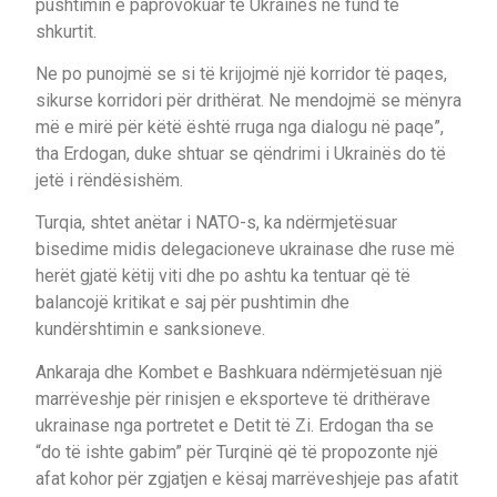
pushtimin e paprovokuar të Ukrainës në fund të
shkurtit.
Ne po punojmë se si të krijojmë një korridor të paqes,
sikurse korridori për drithërat. Ne mendojmë se mënyra
më e mirë për këtë është rruga nga dialogu në paqe”,
tha Erdogan, duke shtuar se qëndrimi i Ukrainës do të
jetë i rëndësishëm.
Turqia, shtet anëtar i NATO-s, ka ndërmjetësuar
bisedime midis delegacioneve ukrainase dhe ruse më
herët gjatë këtij viti dhe po ashtu ka tentuar që të
balancojë kritikat e saj për pushtimin dhe
kundërshtimin e sanksioneve.
Ankaraja dhe Kombet e Bashkuara ndërmjetësuan një
marrëveshje për rinisjen e eksporteve të drithërave
ukrainase nga portretet e Detit të Zi. Erdogan tha se
“do të ishte gabim” për Turqinë që të propozonte një
afat kohor për zgjatjen e kësaj marrëveshjeje pas afatit