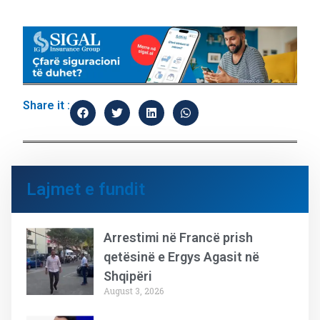
Share it :
Lajmet e fundit
Arrestimi në Francë prish
qetësinë e Ergys Agasit në
Shqipëri
August 3, 2026