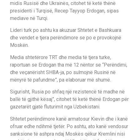
midis Rusisë dhe Ukrainës, citohet të ketë thënë
presidenti i Turqisë, Recep Tayyop Erdogan, sipas
mediave në Turqi.
Lideri turk po ashtu ka akuzuar Shtetet e Bashkuara
dhe vendet e tjera perëndimore se po e provokojnë
Moskën.
Media shtetërore TRT dhe media të tjera turke,
raportuan se Erdogan tha më 12 nëntor se “Perëndimi,
dhe veçanërisht SHBA-ja, po sulmojnë Rusinë në
mënyrë të pafundme”, pa elaboruar më shumë.
Sigurisht, Rusia po shfaq një rezistencë të madhe në
ballë të gjithë kësaj”, citohet të ketë thënë Erdogan për
gazetarët gjatë fluturimit nga Uzbekistani.
Shtetet perëndimore kanë armatosur Kievin dhe i kanë
ofruar edhe ndihmë tjetër. Po ashtu, ato kanë vendosur
sanksione të ashpra ndaj Moskës qëkur Kremlini nisi