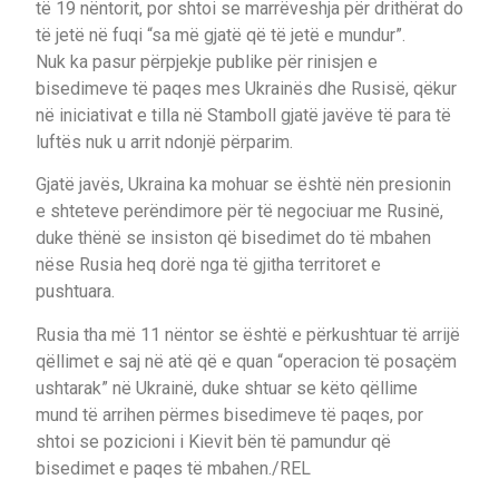
të 19 nëntorit, por shtoi se marrëveshja për drithërat do
të jetë në fuqi “sa më gjatë që të jetë e mundur”.
Nuk ka pasur përpjekje publike për rinisjen e
bisedimeve të paqes mes Ukrainës dhe Rusisë, qëkur
në iniciativat e tilla në Stamboll gjatë javëve të para të
luftës nuk u arrit ndonjë përparim.
Gjatë javës, Ukraina ka mohuar se është nën presionin
e shteteve perëndimore për të negociuar me Rusinë,
duke thënë se insiston që bisedimet do të mbahen
nëse Rusia heq dorë nga të gjitha territoret e
pushtuara.
Rusia tha më 11 nëntor se është e përkushtuar të arrijë
qëllimet e saj në atë që e quan “operacion të posaçëm
ushtarak” në Ukrainë, duke shtuar se këto qëllime
mund të arrihen përmes bisedimeve të paqes, por
shtoi se pozicioni i Kievit bën të pamundur që
bisedimet e paqes të mbahen./REL