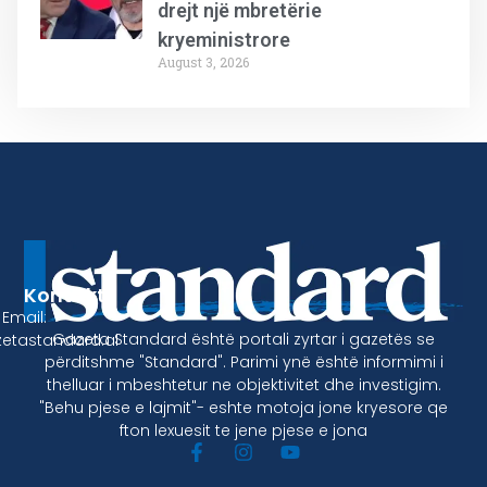
drejt një mbretërie
kryeministrore
August 3, 2026
Kontakt
Email:
Gazeta Standard është portali zyrtar i gazetës se
etastandard.al
përditshme "Standard". Parimi ynë është informimi i
thelluar i mbeshtetur ne objektivitet dhe investigim.
"Behu pjese e lajmit"- eshte motoja jone kryesore qe
fton lexuesit te jene pjese e jona