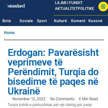
LAJMI I FUNDIT
AKTUALITET
POLITIKE
Bota
Sociale
Sport
Kulturë
Koment
Kosovë
Home
Erdogan: Pavarësisht
veprimeve të
Perëndimit, Turqia do
bisedime të paqes në
Ukrainë
November 12, 2022
No Comments
6 Min Read
Turqia është e përkushtuar për një dialog për paqe