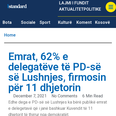
LAJMI I FUNDIT
AKTUALITET
POLITIKE
Bota
Sociale
Sport
Kulturë
Koment
Kosovë
Home
Emrat, 62% e
delegatëve të PD-së
së Lushnjes, firmosin
për 11 dhjetorin
December 7, 2021
No Comments
6 Min Read
Edhe dega e PD-së së Lushnjes ka bërë publikë emrat
e delegetavë që i janë bashkuar Kuvendit të 11
dhjetorit të thirrur nga demokratët.