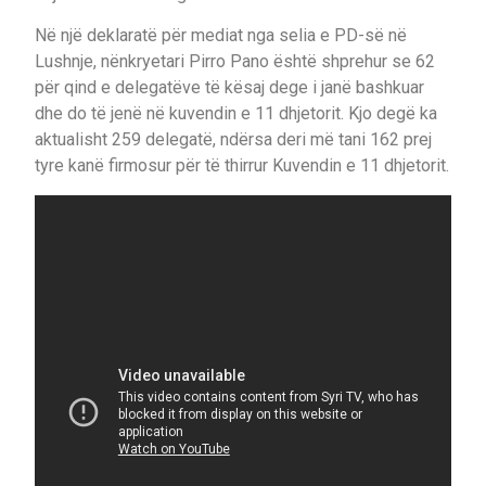
Në një deklaratë për mediat nga selia e PD-së në
Lushnje, nënkryetari Pirro Pano është shprehur se 62
për qind e delegatëve të kësaj dege i janë bashkuar
dhe do të jenë në kuvendin e 11 dhjetorit. Kjo degë ka
aktualisht 259 delegatë, ndërsa deri më tani 162 prej
tyre kanë firmosur për të thirrur Kuvendin e 11 dhjetorit.