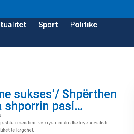
tualitet
Sport
Politikë
me sukses’/ Shpërthen
ta shporrin pasi…
d
j është i mendimit se kryeministri dhe kryesocialisti
uhet të largohet.