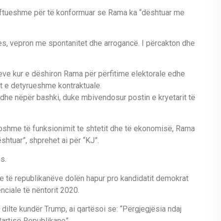
mjaftueshme për të konformuar se Rama ka “dështuar me
, vepron me spontanitet dhe arrogancë. I përcakton dhe
eve kur e dëshiron Rama për përfitime elektorale edhe
tet e detyrueshme kontraktuale.
he nëpër bashki, duke mbivendosur postin e kryetarit të
shme të funksionimit te shtetit dhe të ekonomisë, Rama
ështuar”, shprehet ai për “KJ”.
s.
ke të republikanëve dolën hapur pro kandidatit demokrat
ciale të nëntorit 2020.
dilte kundër Trump, ai qartësoi se: “Përgjegjësia ndaj
artisë Republikane”.