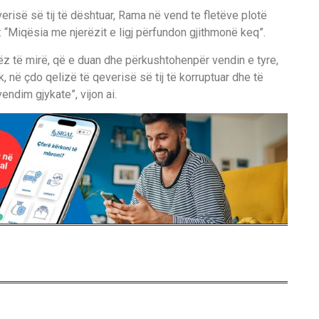
erisë së tij të dështuar, Rama në vend te fletëve plotë
“Miqësia me njerëzit e ligj përfundon gjithmonë keq”.
z të mirë, që e duan dhe përkushtohenpër vendin e tyre,
 në çdo qelizë të qeverisë së tij të korruptuar dhe të
endim gjykate”, vijon ai.