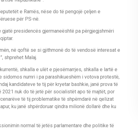
deputetët e Ramës, nëse do të pengojë çeljen e
përuese për PS-në.
 gjatë presidencës gjermaneështë pa përgjegjshmëri
qiptar.
Ramën, në qoftë se si gjithmonë do të vendosë interesat e
”, shprehet Malaj.
rrentë, shkalla e ulët e pjesëmarrjes, shkalla e lartë e
 sidomos numri i pa parashikueshëm i votova protestë,
aj kandidateve te tij për kryetar bashkie, janë prova të
2021 nuk do të jetë për socialistët apo të majtët, por
cenarëve të tij problematike të shpërndarë në qelizat
kapur, ku janë shpërdoruar qindra milionë dollarë dhe ku
sionimin normal të jetës parlamentare dhe politike të