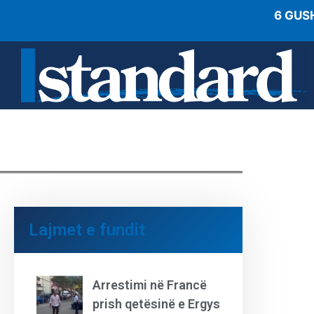
6 GUS
Lajmet e fundit
Arrestimi në Francë
prish qetësinë e Ergys