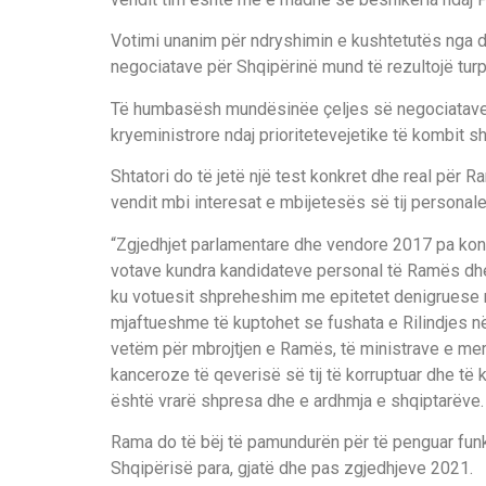
Votimi unanim për ndryshimin e kushtetutës nga 
negociatave për Shqipërinë mund të rezultojë tur
Të humbasësh mundësinëe çeljes së negociatave
kryeministrore ndaj prioritetevejetike të kombit sh
Shtatori do të jetë një test konkret dhe real për 
vendit mbi interesat e mbijetesës së tij personale
“Zgjedhjet parlamentare dhe vendore 2017 pa konku
votave kundra kandidateve personal të Ramës dhe
ku votuesit shpreheshim me epitetet denigruese nd
mjaftueshme të kuptohet se fushata e Rilindjes në 
vetëm për mbrojtjen e Ramës, të ministrave e mer
kanceroze të qeverisë së tij të korruptuar dhe të 
është vrarë shpresa dhe e ardhmja e shqiptarëve.
Rama do të bëj të pamundurën për të penguar funk
Shqipërisë para, gjatë dhe pas zgjedhjeve 2021.