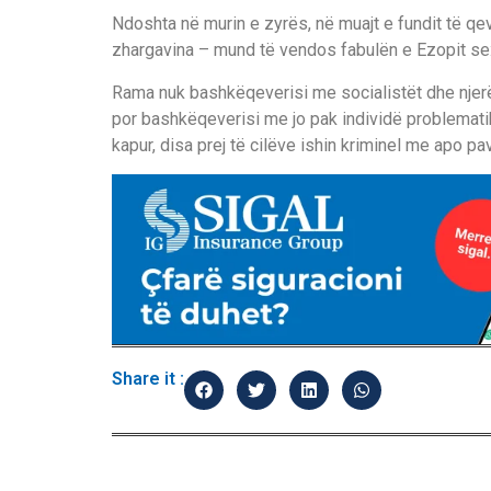
Ndoshta në murin e zyrës, në muajt e fundit të qev
zhargavina – mund të vendos fabulën e Ezopit se: 
Rama nuk bashkëqeverisi me socialistët dhe njerë
por bashkëqeverisi me jo pak individë problematik,
kapur, disa prej të cilëve ishin kriminel me apo pav
Share it :