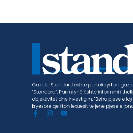
Gazeta Standard është portali zyrtar i gaz
"Standard". Parimi ynë është informimi i thel
objektivitet dhe investigim. "Behu pjese e la
kryesore qe fton lexuesit te jene pjese e jon