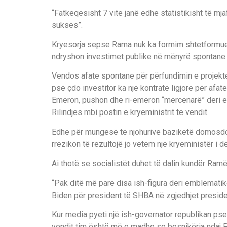
“Fatkeqësisht 7 vite janë edhe statistikisht të 
sukses”.
Kryesorja sepse Rama nuk ka formim shtetformues
ndryshon investimet publike në mënyrë spontane.
Vendos afate spontane për përfundimin e projekt
pse çdo investitor ka një kontratë ligjore për afa
Emëron, pushon dhe ri-emëron “mercenarë” deri ed
Rilindjes mbi postin e kryeministrit të vendit.
Edhe për mungesë të njohurive baziketë domosdo
rrezikon të rezultojë jo vetëm një kryeministër i d
Ai thotë se socialistët duhet të dalin kundër Ramë
“Pak ditë më parë disa ish-figura deri emblemati
Biden për president të SHBA në zgjedhjet presiden
Kur media pyeti një ish-governator republikan pse 
vendit tim është më e madhe se besnikëria ndaj P