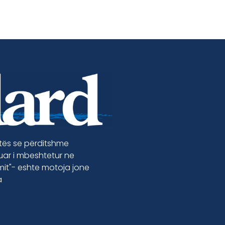
etës se përditshme
luar i mbeshtetur ne
jmit"- eshte motoja jone
a