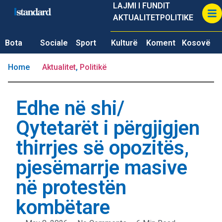
LAJMI I FUNDIT
AKTUALITET
POLITIKE
Bota
Sociale
Sport
Kulturë
Koment
Kosovë
Home
Aktualitet
,
Politikë
Edhe në shi/
Qytetarët i përgjigjen
thirrjes së opozitës,
pjesëmarrje masive
në protestën
kombëtare