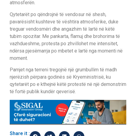
atmosferën.
Qytetarët po qëndrojnë të vendosur në shesh,
pavarësisht kushteve të vështira atmosferike, duke
treguar vendosmëri dhe angazhim të lartë në këtë
tubim opozitar. Me pankarta, flamuj dhe brohorima të
vazhdueshme, protesta po zhvillohet me intensitet,
ndërsa pjesëmarrja po mbetet e lartë nga momenti në
moment.
Pamjet nga terreni tregojnë një grumbullim të madh
njerëzish përpara godinës së Kryeministrisë, ku
qytetarët po e kthejnë këtë protestë në një demonstrim
të fortë publik kundër qeverisë.
Share it :