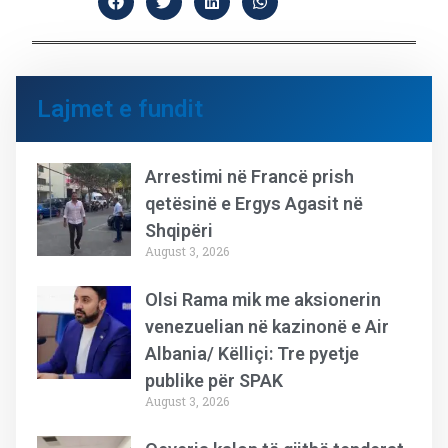
Lajmet e fundit
Arrestimi në Francë prish
qetësinë e Ergys Agasit në
Shqipëri
August 3, 2026
Olsi Rama mik me aksionerin
venezuelian në kazinonë e Air
Albania/ Këlliçi: Tre pyetje
publike për SPAK
August 3, 2026