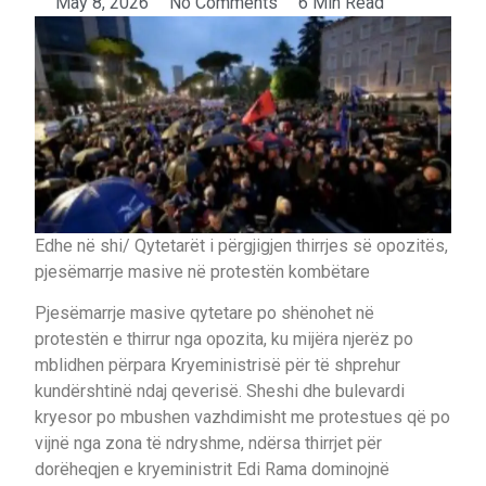
May 8, 2026
No Comments
6 Min Read
Edhe në shi/ Qytetarët i përgjigjen thirrjes së opozitës,
pjesëmarrje masive në protestën kombëtare
Pjesëmarrje masive qytetare po shënohet në
protestën e thirrur nga opozita, ku mijëra njerëz po
mblidhen përpara Kryeministrisë për të shprehur
kundërshtinë ndaj qeverisë. Sheshi dhe bulevardi
kryesor po mbushen vazhdimisht me protestues që po
vijnë nga zona të ndryshme, ndërsa thirrjet për
dorëheqjen e kryeministrit Edi Rama dominojnë