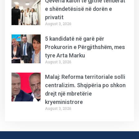
Qeveria kalon të gjithë tenderat
e shëndetësisë në dorën e
privatit
August 3, 2026
5 kandidatë në garë për
Prokurorin e Përgjithshëm, mes
tyre Arta Marku
August 3, 2026
Malaj: Reforma territoriale solli
centralizim. Shqipëria po shkon
drejt një mbretërie
kryeministrore
August 3, 2026