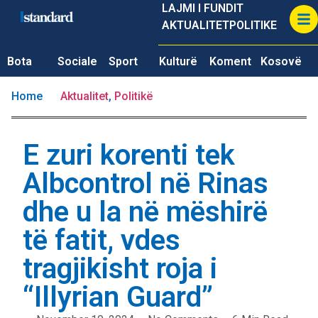
LAJMI I FUNDIT
AKTUALITET
POLITIKE
Bota
Sociale
Sport
Kulturë
Koment
Kosovë
Home
Aktualitet
,
Politikë
E zuri korenti tek
Albcontrol në Rinas
dhe u la në mëshirë
të fatit, vdes
tragjikisht roja i
“Illyrian Guard”