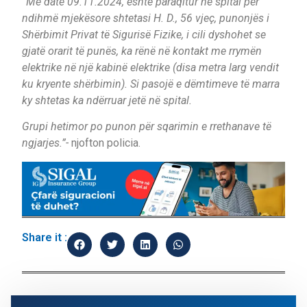
“Më datë 09.11.2024, është paraqitur në spital për
ndihmë mjekësore shtetasi H. D., 56 vjeç, punonjës i
Shërbimit Privat të Sigurisë Fizike, i cili dyshohet se
gjatë orarit të punës, ka rënë në kontakt me rrymën
elektrike në një kabinë elektrike (disa metra larg vendit
ku kryente shërbimin). Si pasojë e dëmtimeve të marra
ky shtetas ka ndërruar jetë në spital.
Grupi hetimor po punon për sqarimin e rrethanave të
ngjarjes.”-
njofton policia.
Share it :