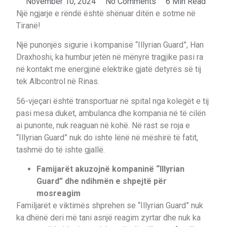
November 10, 2024
No Comments
6 Min Read
Një ngjarje e rëndë është shënuar ditën e sotme në
Tiranë!
Një punonjës sigurie i kompanisë “Illyrian Guard”, Han
Draxhoshi, ka humbur jetën në mënyrë tragjike pasi ra
në kontakt me energjinë elektrike gjatë detyrës së tij
tek Albcontrol në Rinas.
56-vjeçari është transportuar në spital nga kolegët e tij
pasi mesa duket, ambulanca dhe kompania në të cilën
ai punonte, nuk reaguan në kohë. Në rast se roja e
“Illyrian Guard” nuk do ishte lënë në mëshirë të fatit,
tashmë do të ishte gjallë.
Famijarët akuzojnë kompaninë “Illyrian
Guard” dhe ndihmën e shpejtë për
mosreagim
Familjarët e viktimës shprehen se “Illyrian Guard” nuk
ka dhënë deri më tani asnjë reagim zyrtar dhe nuk ka