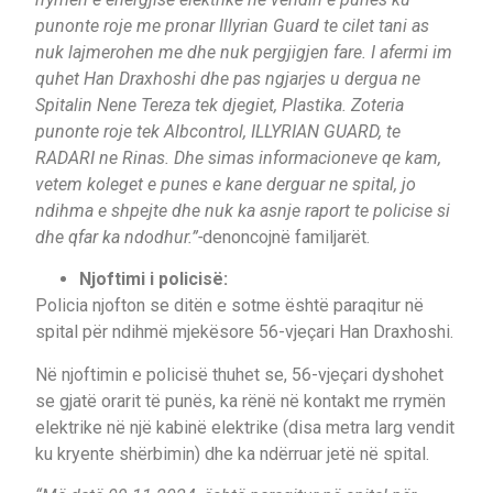
punonte roje me pronar Illyrian Guard te cilet tani as
nuk lajmerohen me dhe nuk pergjigjen fare. I afermi im
quhet Han Draxhoshi dhe pas ngjarjes u dergua ne
Spitalin Nene Tereza tek djegiet, Plastika. Zoteria
punonte roje tek Albcontrol, ILLYRIAN GUARD, te
RADARI ne Rinas. Dhe simas informacioneve qe kam,
vetem koleget e punes e kane derguar ne spital, jo
ndihma e shpejte dhe nuk ka asnje raport te policise si
dhe qfar ka ndodhur.”-
denoncojnë familjarët.
Njoftimi i policisë:
Policia njofton se ditën e sotme është paraqitur në
spital për ndihmë mjekësore 56-vjeçari Han Draxhoshi.
Në njoftimin e policisë thuhet se, 56-vjeçari dyshohet
se gjatë orarit të punës, ka rënë në kontakt me rrymën
elektrike në një kabinë elektrike (disa metra larg vendit
ku kryente shërbimin) dhe ka ndërruar jetë në spital.