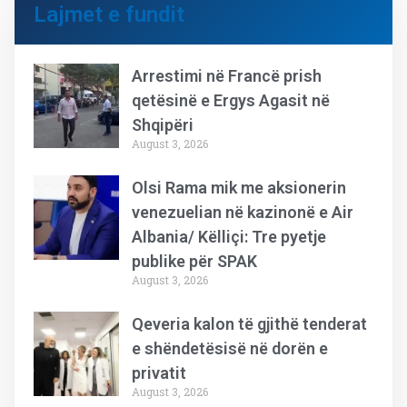
Lajmet e fundit
Arrestimi në Francë prish
qetësinë e Ergys Agasit në
Shqipëri
August 3, 2026
Olsi Rama mik me aksionerin
venezuelian në kazinonë e Air
Albania/ Këlliçi: Tre pyetje
publike për SPAK
August 3, 2026
Qeveria kalon të gjithë tenderat
e shëndetësisë në dorën e
privatit
August 3, 2026