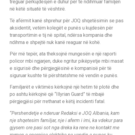
treguar përkujdesjen e duhur për të ndihmuar familjen
në këtë situatë të vështirë.
Të afërmit kanë shprehur për JOQ shqetësimin se pas
aksidentit, vetëm kolegët e punës u kujdesën për
transportimin e tij në spital, ndërsa kompania dhe
ndihma e shpejtë nuk kanë reaguar në kohë.
Për më tepër, ata theksojnë mungesën e një raporti
policor mbi ngjarjen, duke ngritur pikëpyetje mbi masat
e sigurisë dhe përgjegjësinë e kompanisë për të
siguruar kushte të përshtatshme në vendin e punës.
Familjarët e viktimës kërkojnë një hetim të plotë dhe
po ashtu kërkojnë që “Illyrian Guard” të mbajë
përgjegjësi për rrethanat e këtij incidenti fatal.
“Pershendetje e nderuar Redaksi e JOQ Albania, kam
nje shqetesim familjar, nje i aferm i imi, ka vdekur para
gjysem ore pasi sot nga dreka ka rene ne kontakt me
rrymen e energjise elektrike ne vendin e punes ku