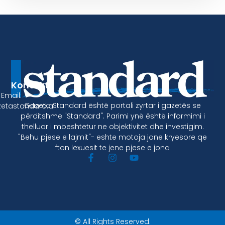
Kontakt
Email:
Gazeta Standard është portali zyrtar i gazetës se
etastandard.al
përditshme "Standard". Parimi ynë është informimi i
thelluar i mbeshtetur ne objektivitet dhe investigim.
"Behu pjese e lajmit"- eshte motoja jone kryesore qe
fton lexuesit te jene pjese e jona
© All Rights Reserved.