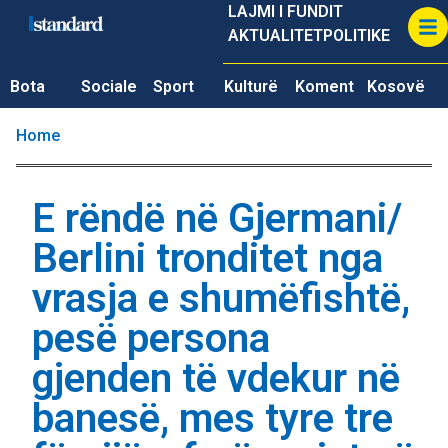
LAJMI I FUNDIT
AKTUALITET
POLITIKE
Bota
Sociale
Sport
Kulturë
Koment
Kosovë
Home
E rëndë në Gjermani/
Berlini tronditet nga
vrasja e shumëfishtë,
pesë persona
gjenden të vdekur në
banesë, mes tyre tre