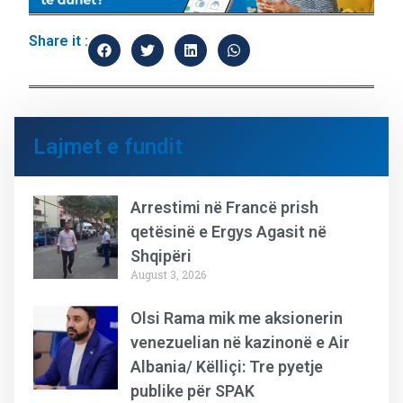
Share it :
Lajmet e fundit
Arrestimi në Francë prish
qetësinë e Ergys Agasit në
Shqipëri
August 3, 2026
Olsi Rama mik me aksionerin
venezuelian në kazinonë e Air
Albania/ Këlliçi: Tre pyetje
publike për SPAK