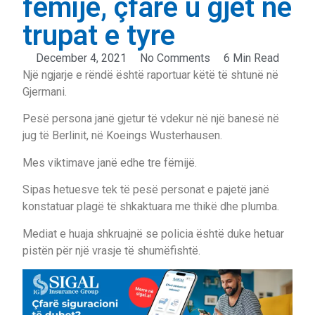
fëmijë, çfarë u gjet në
trupat e tyre
December 4, 2021
No Comments
6 Min Read
Një ngjarje e rëndë është raportuar këtë të shtunë në
Gjermani.
Pesë persona janë gjetur të vdekur në një banesë në
jug të Berlinit, në Koeings Wusterhausen.
Mes viktimave janë edhe tre fëmijë.
Sipas hetuesve tek të pesë personat e pajetë janë
konstatuar plagë të shkaktuara me thikë dhe plumba.
Mediat e huaja shkruajnë se policia është duke hetuar
pistën për një vrasje të shumëfishtë.