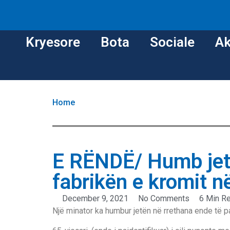
Kryesore
Bota
Sociale
Ak
Home
E RËNDË/ Humb jetë
fabrikën e kromit n
December 9, 2021
No Comments
6 Min R
Një minator ka humbur jetën në rrethana ende të p