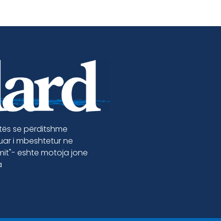
etës se përditshme
luar i mbeshtetur ne
jmit"- eshte motoja jone
a