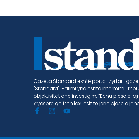
Gazeta Standard është portali zyrtar i gaz
"Standard". Parimi ynë është informimi i thel
objektivitet dhe investigim. "Behu pjese e la
kryesore qe fton lexuesit te jene pjese e jon