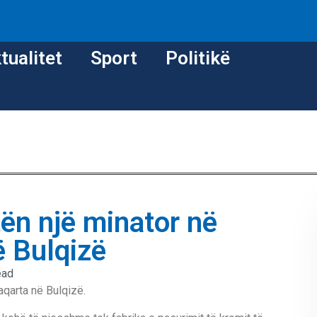
tualitet
Sport
Politikë
n një minator në
ë Bulqizë
ead
aqarta në Bulqizë.