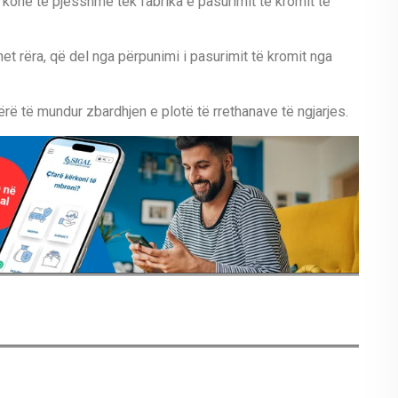
me kohë të pjesshme tek fabrika e pasurimit të kromit të
het rëra, që del nga përpunimi i pasurimit të kromit nga
rë të mundur zbardhjen e plotë të rrethanave të ngjarjes.