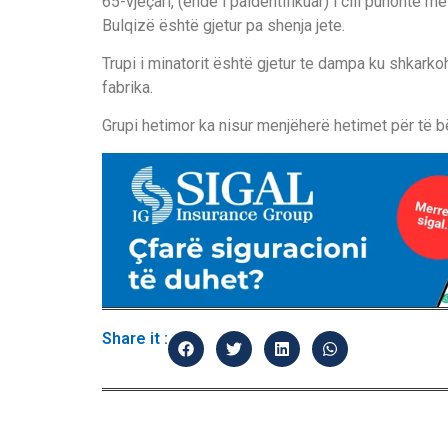
65-vjeçari, (ende i paidentifikuar) i cili punonte 
Bulqizë është gjetur pa shenja jete.
Trupi i minatorit është gjetur te dampa ku shkarko
fabrika.
Grupi hetimor ka nisur menjëherë hetimet për të bë
Share it :