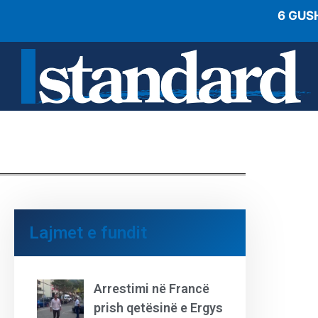
6 GUS
Lajmet e fundit
Arrestimi në Francë
prish qetësinë e Ergys