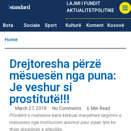
LAJMI I FUNDIT
AKTUALITET
POLITIKE
Bota
Sociale
Sport
Kulturë
Koment
Kosovë
Home
Drejtoresha përzë
mësuesën nga puna:
Je veshur si
prostitutë!!!
March 27, 2019
No Comments
6 Min Read
Prindërit e nxënësve kanë kërkuar menjëherë largimin e
mësueses nga institucioni arsimor pasi sipas tyre ka
thyer disiplinën e shkollës.