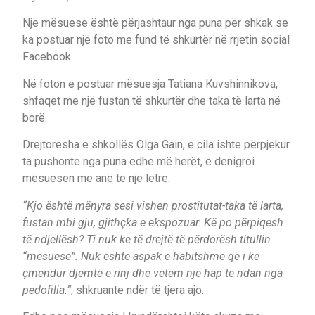
Një mësuese është përjashtaur nga puna për shkak se
ka postuar një foto me fund të shkurtër në rrjetin social
Facebook.
Në foton e postuar mësuesja Tatiana Kuvshinnikova,
shfaqet me një fustan të shkurtër dhe taka të larta në
borë.
Drejtoresha e shkollës Olga Gain, e cila ishte përpjekur
ta pushonte nga puna edhe më herët, e denigroi
mësuesen me anë të një letre.
“Kjo është mënyra sesi vishen prostitutat-taka të larta,
fustan mbi gju, gjithçka e ekspozuar. Kë po përpiqesh
të ndjellësh? Ti nuk ke të drejtë të përdorësh titullin
“mësuese”. Nuk është aspak e habitshme që i ke
çmendur djemtë e rinj dhe vetëm një hap të ndan nga
pedofilia.”
, shkruante ndër të tjera ajo.