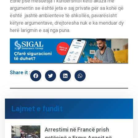
Edhe pse mësuesja I kundërshtoi këto akuza me
argumentin se është jeta e saj private për sa kohë që
është jashtë ambienteve të shkollës, pavarësisht
këtyre argumentave, drejtoresha nuk e ka menduar dy
herë larigmin e saj nga puna.
Share it :
Lajmet e fundit
Arrestimi në Francë prish
qetësinë e Ergys Agasit në