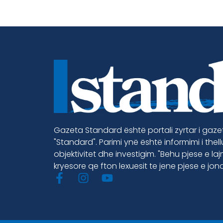
Gazeta Standard është portali zyrtar i gaz
"Standard". Parimi ynë është informimi i thel
objektivitet dhe investigim. "Behu pjese e la
kryesore qe fton lexuesit te jene pjese e jon