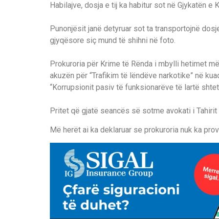
Habilajve, dosja e tij ka habitur sot në Gjykatën 
Punonjësit janë detyruar sot ta transportojnë dos
gjyqësore siç mund të shihni në foto.
Prokuroria për Krime të Rënda i mbylli hetimet më
akuzën për “Trafikim të lëndëve narkotike” në kuadë
“Korrupsionit pasiv të funksionarëve të lartë shtet
Pritet që gjatë seancës së sotme avokati i Tahirit 
Më herët ai ka deklaruar se prokuroria nuk ka prova