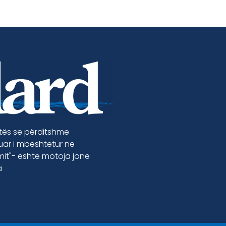
etës se përditshme
luar i mbeshtetur ne
jmit"- eshte motoja jone
a