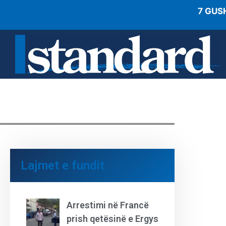
7 GUS
Lajmet e fundit
Arrestimi në Francë
prish qetësinë e Ergys