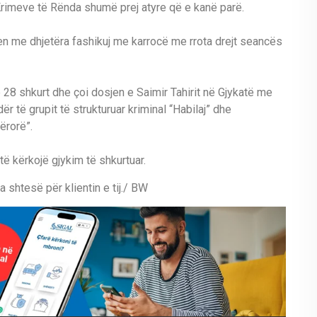
e Krimeve të Rënda shumë prej atyre që e kanë parë.
jen me dhjetëra fashikuj me karrocë me rrota drejt seancës
 28 shkurt dhe çoi dosjen e Saimir Tahirit në Gjykatë me
r të grupit të strukturuar kriminal “Habilaj” dhe
ërorë”.
të kërkojë gjykim të shkurtuar.
 shtesë për klientin e tij./ BW