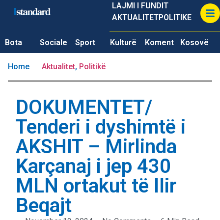
LAJMI I FUNDIT
AKTUALITET
POLITIKE
Bota
Sociale
Sport
Kulturë
Koment
Kosovë
Home
Aktualitet
,
Politikë
DOKUMENTET/
Tenderi i dyshimtë i
AKSHIT – Mirlinda
Karçanaj i jep 430
MLN ortakut të Ilir
Beqajt