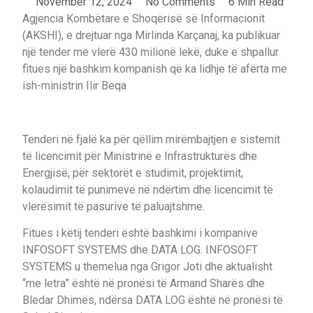
November 12, 2024
No Comments
6 Min Read
Agjencia Kombëtare e Shoqërisë së Informacionit
(AKSHI), e drejtuar nga Mirlinda Karçanaj, ka publikuar
një tender me vlerë 430 milionë lekë, duke e shpallur
fitues një bashkim kompanish që ka lidhje të afërta me
ish-ministrin Ilir Beqa
Tenderi në fjalë ka për qëllim mirëmbajtjen e sistemit
të licencimit për Ministrinë e Infrastrukturës dhe
Energjisë, për sektorët e studimit, projektimit,
kolaudimit të punimeve në ndërtim dhe licencimit të
vlerësimit të pasurive të paluajtshme.
Fitues i këtij tenderi është bashkimi i kompanive
INFOSOFT SYSTEMS dhe DATA LOG. INFOSOFT
SYSTEMS u themelua nga Grigor Joti dhe aktualisht
“me letra” është në pronësi të Armand Sharës dhe
Bledar Dhimës, ndërsa DATA LOG është në pronësi të