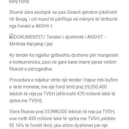
këtij fondi.
Shumë zëra aludojnë se pas Sinanit qëndron pikërisht
Ilir Beqaj, i cili mund të përfitojë në mënyrë të tërthortë
nga fondet e AKSHI-t.
Ky tender ka ngjallur gjithashtu dyshime për mungesën
e konkurrencës, pasi në garë kanë marrë pjesë vetëm
fituesit e përzgjedhur.
Procedura e ndjekur ishte një tender i hapur mbi kufirin
e lartë monetar, me një fond limit prej 39,050,400
lekësh të reja pa TVSH (afërsisht 470 milionë lekë të
vjetra me TVSH).
Vlera fituese prej 35,988,000 lekësh të reja pa TVSH,
ose rreth 430 milionë lekë të vjetra me TVSH, përbën
92.16% të fondit limit, çka shton dyshimet për një