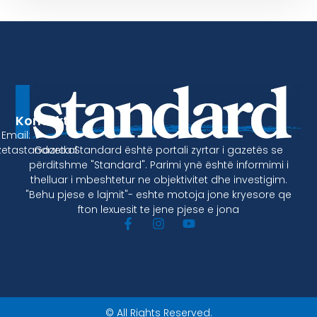
Kontakt
Email:
Gazeta Standard është portali zyrtar i gazetës se
etastandard.al
përditshme "Standard". Parimi ynë është informimi i
thelluar i mbeshtetur ne objektivitet dhe investigim.
"Behu pjese e lajmit"- eshte motoja jone kryesore qe
fton lexuesit te jene pjese e jona
© All Rights Reserved.