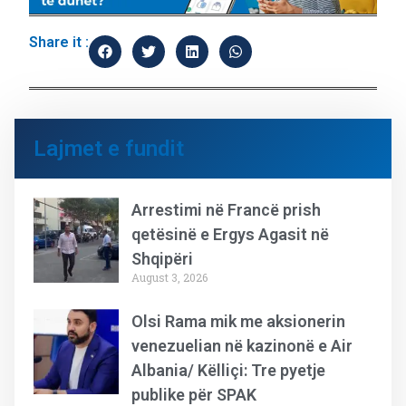
Share it :
Lajmet e fundit
Arrestimi në Francë prish
qetësinë e Ergys Agasit në
Shqipëri
August 3, 2026
Olsi Rama mik me aksionerin
venezuelian në kazinonë e Air
Albania/ Këlliçi: Tre pyetje
publike për SPAK