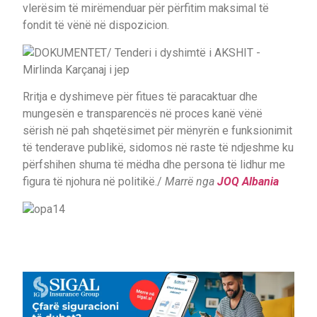
vlerësim të mirëmenduar për përfitim maksimal të
fondit të vënë në dispozicion.
Rritja e dyshimeve për fitues të paracaktuar dhe
mungesën e transparencës në proces kanë vënë
sërish në pah shqetësimet për mënyrën e funksionimit
të tenderave publikë, sidomos në raste të ndjeshme ku
përfshihen shuma të mëdha dhe persona të lidhur me
figura të njohura në politikë./
Marrë nga
JOQ Albania
opa14