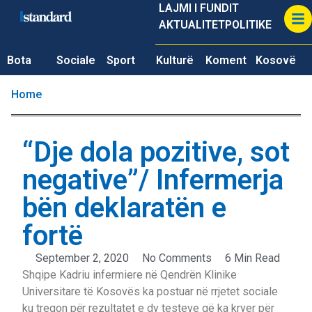
LAJMI I FUNDIT
AKTUALITET
POLITIKE
Bota
Sociale
Sport
Kulturë
Koment
Kosovë
Home
“Dje dola pozitive, sot
negative”/ Infermerja
bën deklaratën e
fortë
September 2, 2020
No Comments
6 Min Read
Shqipe Kadriu infermiere në Qendrën Klinike
Universitare të Kosovës ka postuar në rrjetet sociale
ku tregon p
ë
r rezultatet e dy testeve që ka kryer për