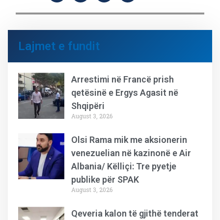
Lajmet e fundit
Arrestimi në Francë prish
qetësinë e Ergys Agasit në
Shqipëri
August 3, 2026
Olsi Rama mik me aksionerin
venezuelian në kazinonë e Air
Albania/ Këlliçi: Tre pyetje
publike për SPAK
August 3, 2026
Qeveria kalon të gjithë tenderat