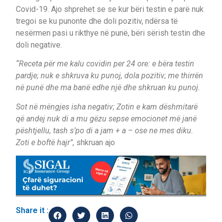
Covid-19. Ajo shprehet se se kur bëri testin e parë nuk
tregoi se ku punonte dhe doli pozitiv, ndërsa të
nesërmen pasi u rikthye në punë, bëri sërish testin dhe
doli negative.
“Receta për me kalu covidin per 24 ore: e bëra testin
pardje; nuk e shkruva ku punoj, dola pozitiv; me thirrën
në punë dhe ma banë edhe një dhe shkruan ku punoj.
Sot në mëngjes isha negativ; Zotin e kam dëshmitarë
që andej nuk di a mu gëzu sepse emocionet më janë
pështjellu, tash s’po di a jam + a – ose ne mes diku.
Zoti e boftë hajr”,
shkruan ajo
Share it :