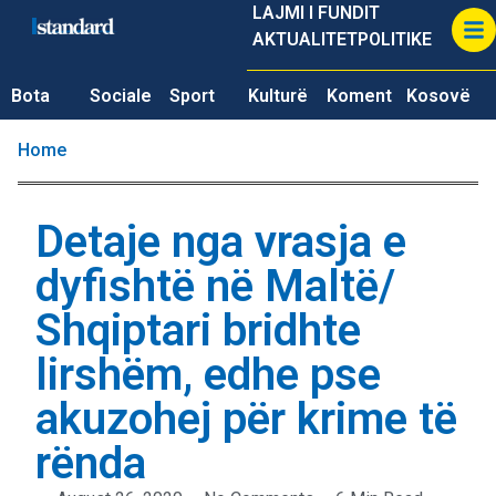
LAJMI I FUNDIT
AKTUALITET
POLITIKE
Bota
Sociale
Sport
Kulturë
Koment
Kosovë
Home
Detaje nga vrasja e
dyfishtë në Maltë/
Shqiptari bridhte
lirshëm, edhe pse
akuzohej për krime të
rënda