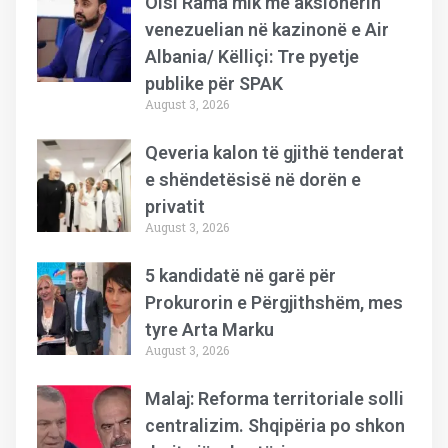
Olsi Rama mik me aksionerin
venezuelian në kazinonë e Air
Albania/ Këlliçi: Tre pyetje
publike për SPAK
August 3, 2026
Qeveria kalon të gjithë tenderat
e shëndetësisë në dorën e
privatit
August 3, 2026
5 kandidatë në garë për
Prokurorin e Përgjithshëm, mes
tyre Arta Marku
August 3, 2026
Malaj: Reforma territoriale solli
centralizim. Shqipëria po shkon