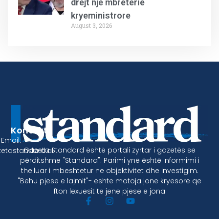
drejt një mbretërie
kryeministrore
August 3, 2026
Kontakt
Email:
Gazeta Standard është portali zyrtar i gazetës se
etastandard.al
përditshme "Standard". Parimi ynë është informimi i
thelluar i mbeshtetur ne objektivitet dhe investigim.
"Behu pjese e lajmit"- eshte motoja jone kryesore qe
fton lexuesit te jene pjese e jona