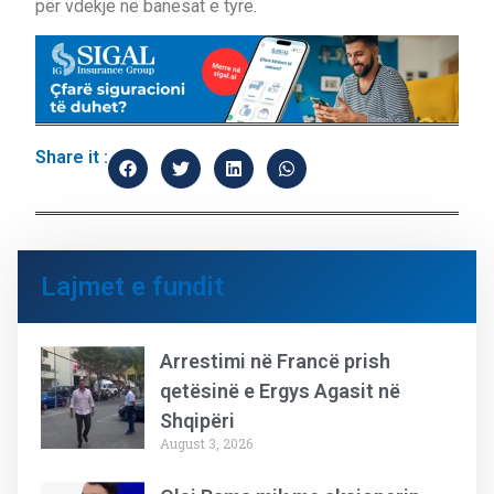
për vdekje në banesat e tyre.
Share it :
Lajmet e fundit
Arrestimi në Francë prish
qetësinë e Ergys Agasit në
Shqipëri
August 3, 2026