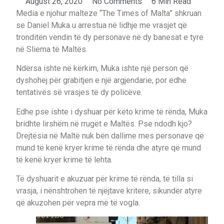
August 26, 2020
No Comments
6 Min Read
Media e njohur malteze “The Times of Malta” shkruan
se Daniel Muka u arrestua në lidhje me vrasjet që
tronditën vendin të dy personave në dy banesat e tyre
në Sliema të Maltës.
Ndërsa ishte në kërkim, Muka ishte një person që
dyshohej për grabitjen e një argjendarie, por edhe
tentativës së vrasjes të dy policëve.
Edhe pse ishte i dyshuar për këto krime të rënda, Muka
bridhte lirshëm në rrugët e Maltës. Pse ndodh kjo?
Drejtësia në Maltë nuk bën dallime mes personave që
mund të kenë kryer krime të rënda dhe atyre që mund
të kenë kryer krime të lehta.
Të dyshuarit e akuzuar për krime të rënda, të tilla si
vrasja, i nënshtrohen të njëjtave kritere, sikundër atyre
që akuzohen për vepra më të vogla.