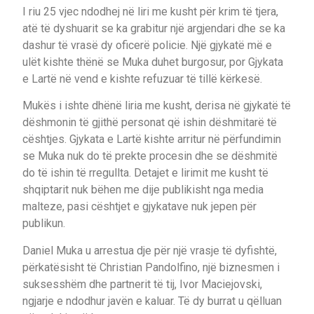
I riu 25 vjec ndodhej në liri me kusht për krim të tjera,
atë të dyshuarit se ka grabitur një argjendari dhe se ka
dashur të vrasë dy oficerë policie. Një gjykatë më e
ulët kishte thënë se Muka duhet burgosur, por Gjykata
e Lartë në vend e kishte refuzuar të tillë kërkesë.
Mukës i ishte dhënë liria me kusht, derisa në gjykatë të
dëshmonin të gjithë personat që ishin dëshmitarë të
cështjes. Gjykata e Lartë kishte arritur në përfundimin
se Muka nuk do të prekte procesin dhe se dëshmitë
do të ishin të rregullta. Detajet e lirimit me kusht të
shqiptarit nuk bëhen me dije publikisht nga media
malteze, pasi cështjet e gjykatave nuk jepen për
publikun.
Daniel Muka u arrestua dje për një vrasje të dyfishtë,
përkatësisht të Christian Pandolfino, një biznesmen i
suksesshëm dhe partnerit të tij, Ivor Maciejovski,
ngjarje e ndodhur javën e kaluar. Të dy burrat u qëlluan