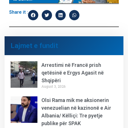
Share it :
Lajmet e fundit
Arrestimi në Francë prish
qetësinë e Ergys Agasit në
Shqipëri
August 3, 2026
Olsi Rama mik me aksionerin
venezuelian në kazinonë e Air
Albania/ Këlliçi: Tre pyetje
publike për SPAK