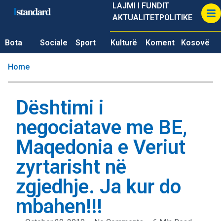
LAJMI I FUNDIT
AKTUALITET
POLITIKE
Bota
Sociale
Sport
Kulturë
Koment
Kosovë
Home
Dështimi i
negociatave me BE,
Maqedonia e Veriut
zyrtarisht në
zgjedhje. Ja kur do
mbahen!!!