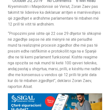
October 20, 2019
No Comments
6 Min Read
Kryeministri i Maqedonisë së Veriut, Zoran Zaev pas
takimit të liderëve ka deklaruar arritjen e marrëveshjes
që zgjedhjet e ardhshme parlamentare të mbahen më
12 prill të vitit të ardhshëm.
“Propozimi jonë ishte që 22 ose 29 dhjetor të shkojmë
në zgjedhje sepse në atë mënyrë në atë periudhë
mund ta realizojmë procesin zgjedhor dhe më pas të
presim edhe ratifikimin e protokollit nga na e Spanjë
dhe ne të kemi parlament funksional. Kishte reagime
nga opozita se nuk mund të ketë 100 qeveri teknike,
andaj pastaj u shqyrtua, marsi, prilli, e kështu me radhë
dhe me konsensus u vendos që 12 prilli të jetë data
kur do të mbahen zgjedhjet”, deklaroi Zoran Zaev,
raporton Alsat.