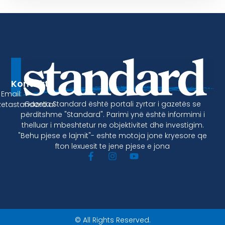
Kontakt
Email:
Gazeta Standard është portali zyrtar i gazetës se
etastandard.al
përditshme "Standard". Parimi ynë është informimi i
thelluar i mbeshtetur ne objektivitet dhe investigim.
"Behu pjese e lajmit"- eshte motoja jone kryesore qe
fton lexuesit te jene pjese e jona
© All Rights Reserved.