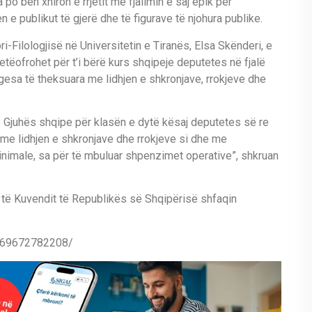
a po bën xhiron e rrjetit me fjalimin e saj epik për
 e publikut të gjerë dhe të figurave të njohura publike.
ri-Filologjisë në Universitetin e Tiranës, Elsa Skënderi, e
 vetëofrohet për t’i bërë kurs shqipeje deputetes në fjalë
gesa të theksuara me lidhjen e shkronjave, rrokjeve dhe
 e Gjuhës shqipe për klasën e dytë kësaj deputetes së re
me lidhjen e shkronjave dhe rrokjeve si dhe me
 minimale, sa për të mbuluar shpenzimet operative”, shkruan
ë të Kuvendit të Republikës së Shqipërisë shfaqin
7769672782208/