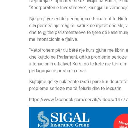
Deputetja e “opozites së re” Majlinda Halilaj, e cil
“Koorporatën e Investimeve”, ka ngjallur vëmendjen
Një prej tyre është pedagogia e Fakultetit të Histo
cila përmes një reagimi satirik në rrjetet sociale,
dhe të gjithë parlamentarëve të tjerë që kanë mun
me intonacionin e fjalive.
“Vetofrohem për t’u bërë një kurs gjuhe me librin
dhe kujtdo në Parlament, që ka probleme serioze 
intonacionin e fjalive! Kursi do të ketë një tarifë
pedagogia në postimin e saj.
Kujtojmë që ky nuk është rasti i parë kur deputet
probleme serioze me të folurin dhe të lexuarin.
https://www.facebook.com/servili/videos/147