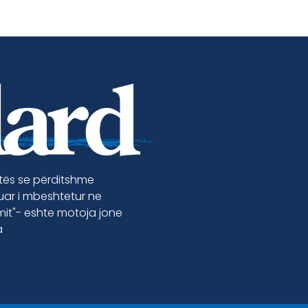
etës se përditshme
luar i mbeshtetur ne
jmit"- eshte motoja jone
a