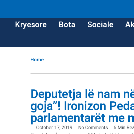
Kryesore
Bota
Sociale
Ak
Home
Deputetja lë nam në
goja”! Ironizon Ped
parlamentarët me 
October 17, 2019
No Comments
6 Min Re