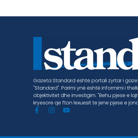
Gazeta Standard është portali zyrtar i gaz
"Standard". Parimi ynë është informimi i thel
objektivitet dhe investigim. "Behu pjese e la
kryesore qe fton lexuesit te jene pjese e jon