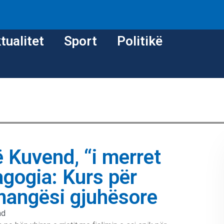
tualitet
Sport
Politikë
 Kuvend, “i merret
agogia: Kurs për
mangësi gjuhësore
ad