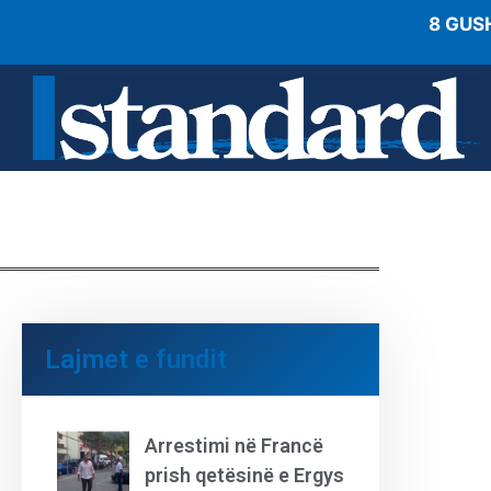
8 GUS
Lajmet e fundit
Arrestimi në Francë
prish qetësinë e Ergys