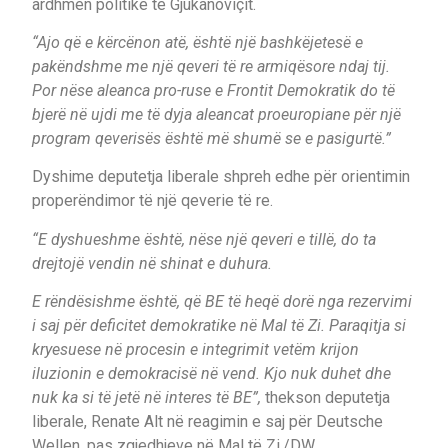
ardhmen politike të Gjukanoviçit.
“Ajo që e kërcënon atë, është një bashkëjetesë e
pakëndshme me një qeveri të re armiqësore ndaj tij.
Por nëse aleanca pro-ruse e Frontit Demokratik do të
bjerë në ujdi me të dyja aleancat proeuropiane për një
program qeverisës është më shumë se e pasigurtë.”
Dyshime deputetja liberale shpreh edhe për orientimin
properëndimor të një qeverie të re.
“E dyshueshme është, nëse një qeveri e tillë, do ta
drejtojë vendin në shinat e duhura.
E rëndësishme është, që BE të heqë dorë nga rezervimi
i saj për deficitet demokratike në Mal të Zi. Paraqitja si
kryesuese në procesin e integrimit vetëm krijon
iluzionin e demokracisë në vend. Kjo nuk duhet dhe
nuk ka si të jetë në interes të BE”,
thekson deputetja
liberale, Renate Alt në reagimin e saj për Deutsche
Wellen, pas zgjedhjeve në Mal të Zi./DW