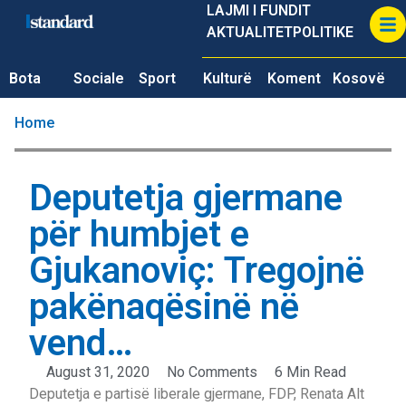
LAJMI I FUNDIT
AKTUALITET
POLITIKE
Bota
Sociale
Sport
Kulturë
Koment
Kosovë
Home
Deputetja gjermane
për humbjet e
Gjukanoviç: Tregojnë
pakënaqësinë në
vend…
August 31, 2020
No Comments
6 Min Read
Deputetja e partisë liberale gjermane, FDP, Renata Alt