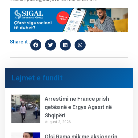
Share it :
Lajmet e fundit
Arrestimi në Francë prish
qetësinë e Ergys Agasit në
Shqipëri
August 3, 2026
Olsi Rama mik me aksionerin