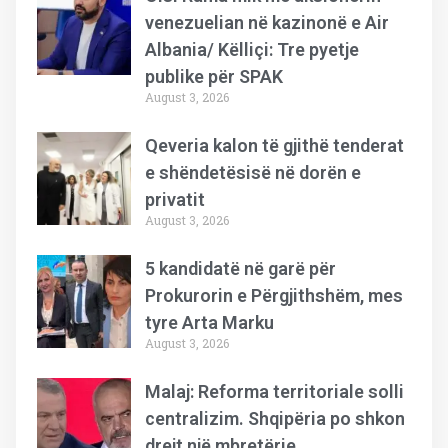
venezuelian në kazinonë e Air
Albania/ Këlliçi: Tre pyetje
publike për SPAK
August 3, 2026
Qeveria kalon të gjithë tenderat
e shëndetësisë në dorën e
privatit
August 3, 2026
5 kandidatë në garë për
Prokurorin e Përgjithshëm, mes
tyre Arta Marku
August 3, 2026
Malaj: Reforma territoriale solli
centralizim. Shqipëria po shkon
drejt një mbretërie