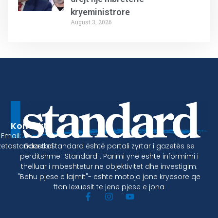
kryeministrore
August 3, 2026
Kontakt
Email:
Gazeta Standard është portali zyrtar i gazetës se
etastandard.al
përditshme "Standard". Parimi ynë është informimi i
thelluar i mbeshtetur ne objektivitet dhe investigim.
"Behu pjese e lajmit"- eshte motoja jone kryesore qe
fton lexuesit te jene pjese e jona