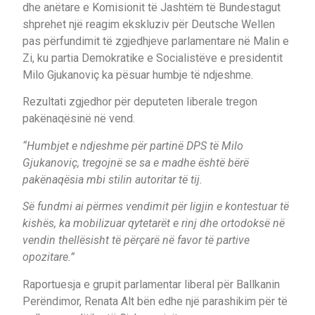
dhe anëtare e Komisionit të Jashtëm të Bundestagut
shprehet një reagim ekskluziv për Deutsche Wellen
pas përfundimit të zgjedhjeve parlamentare në Malin e
Zi, ku partia Demokratike e Socialistëve e presidentit
Milo Gjukanoviç ka pësuar humbje të ndjeshme.
Rezultati zgjedhor për deputeten liberale tregon
pakënaqësinë në vend.
“Humbjet e ndjeshme për partinë DPS të Milo
Gjukanoviç, tregojnë se sa e madhe është bërë
pakënaqësia mbi stilin autoritar të tij.
Së fundmi ai përmes vendimit për ligjin e kontestuar të
kishës, ka mobilizuar qytetarët e rinj dhe ortodoksë në
vendin thellësisht të përçarë në favor të partive
opozitare.”
Raportuesja e grupit parlamentar liberal për Ballkanin
Perëndimor, Renata Alt bën edhe një parashikim për të