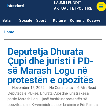
LAJMI I FUNDIT
AKTUALITET
POLITIKE
Bota
Sociale
Sport
Kulturë
Koment
Kosovë
Home
Deputetja Dhurata
Çupi dhe juristi i PD-
së Marash Logu në
protestën e opozitës
November 12, 2022
No Comments
6 Min Read
Deputetja e PD-së, Dhurata Çupi dhe juristi i kësaj
partie Marash Logu i janë bashkuar protestës së
opozitës para Kryeministrisë për largimin e Edi Ramës.