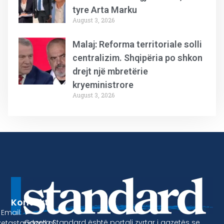
tyre Arta Marku
August 3, 2026
Malaj: Reforma territoriale solli
centralizim. Shqipëria po shkon
drejt një mbretërie
kryeministrore
August 3, 2026
Kontakt
Email:
Gazeta Standard është portali zyrtar i gazetës se
etastandard.al