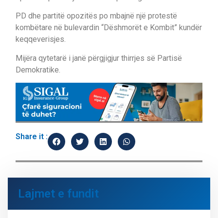
PD dhe partitë opozitës po mbajnë një protestë
kombëtare në bulevardin “Dëshmorët e Kombit” kundër
keqqeverisjes.
Mijëra qytetarë i janë përgjigjur thirrjes së Partisë
Demokratike.
Share it :
Lajmet e fundit