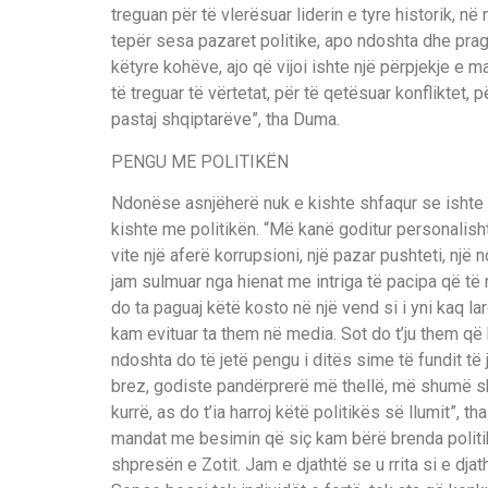
treguan për të vlerësuar liderin e tyre historik, në
tepër sesa pazaret politike, apo ndoshta dhe pragma
këtyre kohëve, ajo që vijoi ishte një përpjekje e 
të treguar të vërtetat, për të qetësuar konfliktet,
pastaj shqiptarëve”, tha Duma.
PENGU ME POLITIKËN
Ndonëse asnjëherë nuk e kishte shfaqur se ishte 
kishte me politikën. “Më kanë goditur personalish
vite një aferë korrupsioni, një pazar pushteti, një
jam sulmuar nga hienat me intriga të pacipa që të
do ta paguaj këtë kosto në një vend si i yni kaq lar
kam evituar ta them në media. Sot do t’ju them që ka
ndoshta do të jetë pengu i ditës sime të fundit të
brez, godiste pandërprerë më thellë, më shumë shpir
kurrë, as do t’ia harroj këtë politikës së llumit”, 
mandat me besimin që siç kam bërë brenda politikë
shpresën e Zotit. Jam e djathtë se u rrita si e djath