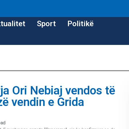
tualitet
Sport
Politikë
a Ori Nebiaj vendos të
zë vendin e Grida
ead