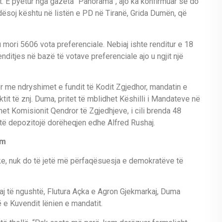
t. E pyetur nga gazeta “Panorama”, ajo ka konfirmuar se do
dësoj kështu në listën e PD në Tiranë, Grida Dumën, që
u mori 5606 vota preferenciale. Nebiaj ishte renditur e 18
nditjes në bazë të votave preferenciale ajo u ngjit një
or me ndryshimet e fundit të Kodit Zgjedhor, mandatin e
ktit të znj. Duma, pritet të mblidhet Këshilli i Mandateve në
et Komisionit Qendror të Zgjedhjeve, i cili brenda 48
të depozitojë dorëheqjen edhe Alfred Rushaj.
im
ke, nuk do të jetë më përfaqësuesja e demokratëve të
aj të ngushtë, Flutura Açka e Agron Gjekmarkaj, Duma
 e Kuvendit lënien e mandatit.