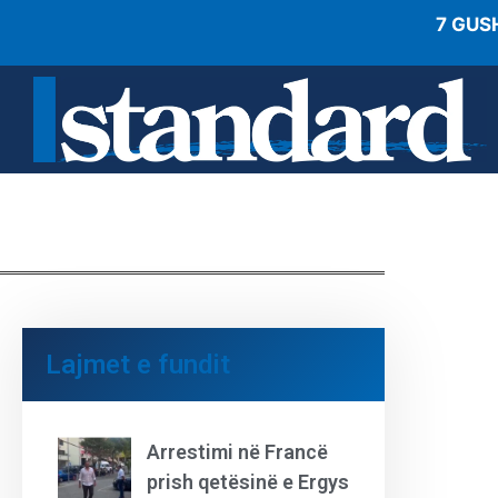
7 GUS
Lajmet e fundit
Arrestimi në Francë
prish qetësinë e Ergys