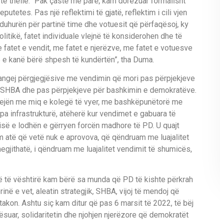
 të thellë. “Pak çaste më parë, kam dorëzuar formalisht
utetes. Pas një reflektimi të gjatë, reflektim i cili vjen
 duhurën për partinë time dhe votuesit që përfaqësoj, ky
litikë, fatet individuale vlejnë të konsiderohen dhe të
fatet e vendit, me fatet e njerëzve, me fatet e votuesve
 e kanë bërë shpesh të kundërtën”, tha Duma.
mangej përgjegjësive me vendimin që mori pas përpjekjeve
si SHBA dhe pas përpjekjeve për bashkimin e demokratëve.
etejën me miq e kolegë të vyer, me bashkëpunëtorë me
pa infrastrukturë, atëherë kur vendimet e gabuara të
kisë e lodhën e gërryen forcën madhore të PD. U quajt
m atë që vetë nuk e aprovova, që qëndruam me luajalitet
gjithatë, i qëndruam me luajalitet vendimit të shumicës,
më të vështirë kam bërë sa munda që PD të kishte përkrah
inë e vet, aleatin strategjik, SHBA, vijoj të mendoj që
 takon. Ashtu siç kam ditur që pas 6 marsit të 2022, të bëj
ësuar, solidaritetin dhe njohjen njerëzore që demokratët