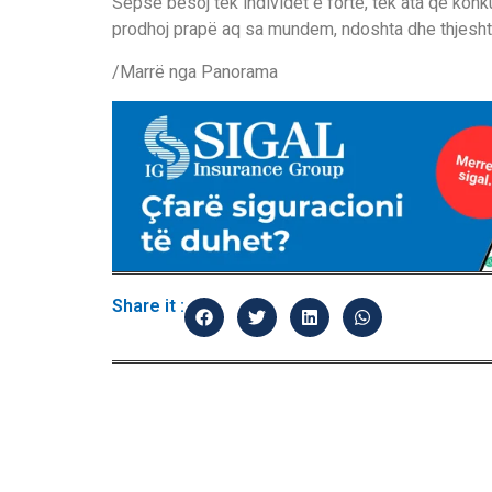
Sepse besoj tek individët e fortë, tek ata që konk
prodhoj prapë aq sa mundem, ndoshta dhe thjesht
/Marrë nga Panorama
Share it :