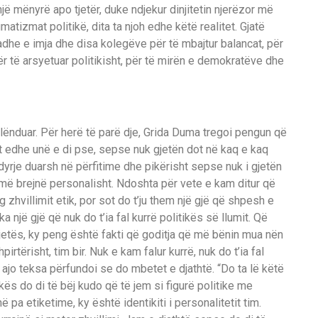
 një mënyrë apo tjetër, duke ndjekur dinjitetin njerëzor më
tizmat politikë, dita ta njoh edhe këtë realitet. Gjatë
madhe e imja dhe disa kolegëve për të mbajtur balancat, për
 për të arsyetuar politikisht, për të mirën e demokratëve dhe
lënduar. Për herë të parë dje, Grida Duma tregoi pengun që
t edhe unë e di pse, sepse nuk gjetën dot në kaq e kaq
 ndyrje duarsh në përfitime dhe pikërisht sepse nuk i gjetën
 më brejnë personalisht. Ndoshta për vete e kam ditur që
g zhvillimit etik, por sot do t’ju them një gjë që shpesh e
 një gjë që nuk do t’ia fal kurrë politikës së llumit. Që
 jetës, ky peng është fakti që goditja që më bënin mua nën
tërisht, tim bir. Nuk e kam falur kurrë, nuk do t’ia fal
tha ajo teksa përfundoi se do mbetet e djathtë. “Do ta lë këtë
s do di të bëj kudo që të jem si figurë politike me
ë pa etiketime, ky është identikiti i personalitetit tim.