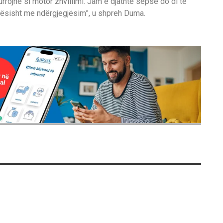
urrojnë si motor zhvillimi. Jam e djathtë sepse do di të
ësisht me ndërgjegjësim”, u shpreh Duma.