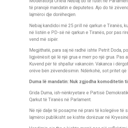
Moderatorja Oriela Nebiaj do të futet në Parlamen
të pranojë mandatin e deputetes. Ajo do të zëven
lajmëroi dje dorëheqjen.
Nebiaj kandidoi më 25 prill në qarkun e Tiranës, k
në listën e PD-së në qarkun e Tiranës, por pas rire
vend më sipër.
Megjithatë, para saj në radhë ishte Petrit Doda, p
ligjvënësit që lë një grua e merr po një grua. Pas a
Kuvend për të shpallur vakancën. Vakanca i dërgoh
orëve bën zëvendësimin. Ndërkohë, sot pritet që 
Duma lë mandatin: Nuk zgjodha komoditetin t
Grida Duma, ish-nënkryetare e Partisë Demokrati
Qarkut të Tiranës në Parlament.
Në një dalje të posaçme në prani të kolegëve të s
lajmëroi publikisht se kishte dorëzuar në Kryesinë