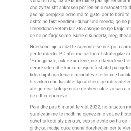
Vendimin siç tha e kishte marrë pas një reflektimi
dhe zyrtarisht shkresën për lënien e mandatit të dep
pas një përpjekje edhe më të gjatë, për të bërë të
është në fakt vendimi i duhur. Unë mendoj që në po
rimendohen vetëm kur ato shkojnë në një kahje me 
që ne përfaqësojmë. Kurrë e kundërta, megjithëse
Ndërkohë, ajo u ndal të sqaronte se nuk po u sh
për të mbajtur PD afër me partnerët strategjikë 
“E megjithatë, nuk e kam lënë, nuk e kemi lënë b
demokratë edhe kur kemi vijuar fushatat pa mjete 
lidershipit nga lënia e mandateve të lënia e bash
besnikëri dhe luajalitet kjo atëherë që mbështetë
atë që disa kolegë nuk e deshën nuk e votuan e me
që u thirr oborreve.
Para dhe pas 6 marsit të vitit 2022, në situatën 
saj aleatin më të madh në gjenezën e vet, në histor
duhet ta ketë aty përkrah, sepse është partia që i
gjithçka, madje duke dhënë dorëheqjen për të vler