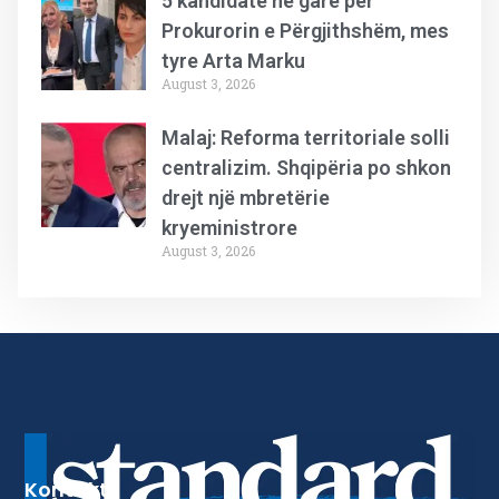
5 kandidatë në garë për
Prokurorin e Përgjithshëm, mes
tyre Arta Marku
August 3, 2026
Malaj: Reforma territoriale solli
centralizim. Shqipëria po shkon
drejt një mbretërie
kryeministrore
August 3, 2026
Kontakt