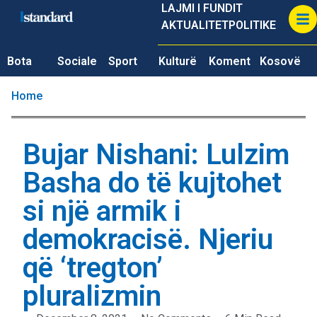
LAJMI I FUNDIT
AKTUALITET
POLITIKE
Bota
Sociale
Sport
Kulturë
Koment
Kosovë
Home
Bujar Nishani: Lulzim
Basha do të kujtohet
si një armik i
demokracisë. Njeriu
që ‘tregton’
pluralizmin