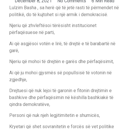
December 8, 2021
No Comments
6 Min Read
Lulzim Basha , sa herë që të jetë rasti të përmendet në
politikë, do të kujtohet si një armik i demokracisë.
Njeriu që zhvleftësoi tërësisht institucionet
përfaqësuese në parti,
Ai që asgjësoi votën e lirë, të drejtë e të barabartë në
garë,
Njeriu që mohoi të drejtën e garës dhe përfaqësimit,
Ai që ju mohoi gjysmës së popullsisë të votonin në
zgjedhje,
Drejtuesi që nuk lejoi të garonin e fitonin drejtimin e
bashkive dhe përfaqësimin në këshilla bashkiakë të
qindra demokratëve,
Personi që nuk njeh legjitimitetin e shumicës,
Kryetari që shet sovranitetin e forcës së vet politike