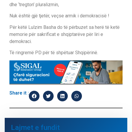
dhe ‘tregton’ pluralizmin,
Nuk është gjë tjetër, veçse armik i demokracisë !
Për këtë Lulzim Basha do të përbuzet sa herë të ketë
memorie për sakrificat e shqiptarëve për liri e
demokraci.
Të ringremë PD për të shpëtuar Shqipërinë.
Share it :
Lajmet e fundit