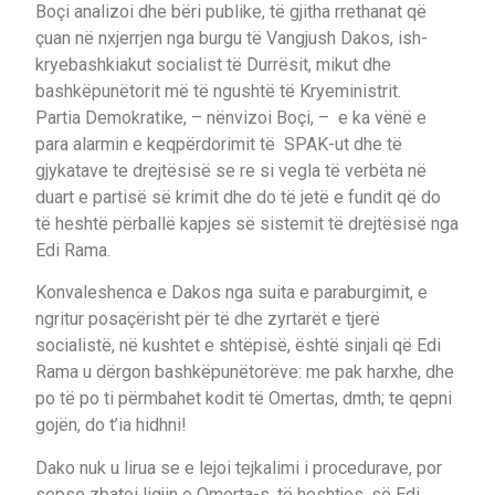
Boçi analizoi dhe bëri publike, të gjitha rrethanat që
çuan në nxjerrjen nga burgu të Vangjush Dakos, ish-
kryebashkiakut socialist të Durrësit, mikut dhe
bashkëpunëtorit më të ngushtë të Kryeministrit.
Partia Demokratike, – nënvizoi Boçi, – e ka vënë e
para alarmin e keqpërdorimit të SPAK-ut dhe të
gjykatave te drejtësisë se re si vegla të verbëta në
duart e partisë së krimit dhe do të jetë e fundit që do
të heshtë përballë kapjes së sistemit të drejtësisë nga
Edi Rama.
Konvaleshenca e Dakos nga suita e paraburgimit, e
ngritur posaçërisht për të dhe zyrtarët e tjerë
socialistë, në kushtet e shtëpisë, është sinjali që Edi
Rama u dërgon bashkëpunëtorëve: me pak harxhe, dhe
po të po ti përmbahet kodit të Omertas, dmth; te qepni
gojën, do t’ia hidhni!
Dako nuk u lirua se e lejoi tejkalimi i procedurave, por
sepse zbatoi ligjin e Omerta-s, të heshtjes, së Edi