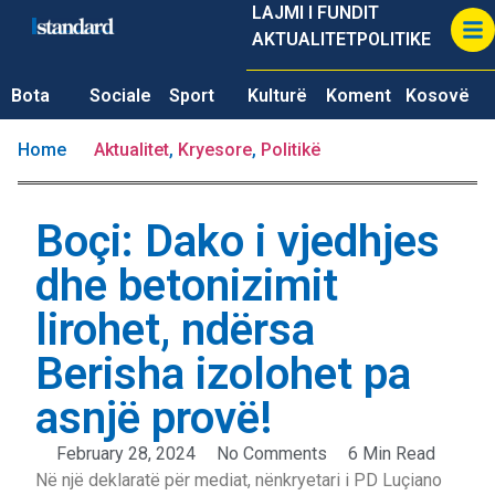
LAJMI I FUNDIT
AKTUALITET
POLITIKE
Bota
Sociale
Sport
Kulturë
Koment
Kosovë
Home
Aktualitet
,
Kryesore
,
Politikë
Boçi: Dako i vjedhjes
dhe betonizimit
lirohet, ndërsa
Berisha izolohet pa
asnjë provë!
February 28, 2024
No Comments
6 Min Read
Në një deklaratë për mediat, nënkryetari i PD Luçiano