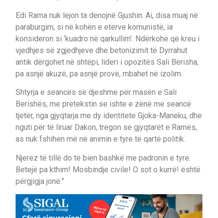
Edi Rama nuk lejon ta dënojnë Gjushin. Ai, disa muaj në
paraburgim, si në kohën e etërve komunistë, ia
konsideron si ‘kuadro në qarkullim’. Ndërkohë që kreu i
vjedhjes së zgjedhjeve dhe betonizimit të Dyrrahut
antik dërgohet në shtëpi, lideri i opozitës Sali Berisha,
pa asnjë akuzë, pa asnjë provë, mbahet në izolim.
Shtyrja e seancës së djeshme për masën e Sali
Berishës, me pretekstin se ishte e zënë me seancë
tjetër, nga gjyqtarja me dy identitete Gjoka-Maneku, dhe
nguti për të liruar Dakon, tregon se gjyqtarët e Ramës,
as nuk fshihen më në animin e tyre të qartë politik.
Njerëz të tillë do të bien bashkë me padronin e tyre.
Betejë pa kthim! Mosbindje civile! O sot o kurrë! është
përgjigja jonë.”