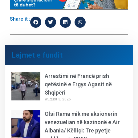
Share it :
Lajmet e fundit
Arrestimi në Francë prish
qetësinë e Ergys Agasit në
Shqipëri
August 3, 2026
Olsi Rama mik me aksionerin
venezuelian në kazinonë e Air
Albania/ Këlliçi: Tre pyetje