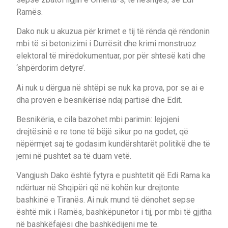
Ramës.
Dako nuk u akuzua për krimet e tij të rënda që rëndonin
mbi të si betonizimi i Durrësit dhe krimi monstruoz
elektoral të mirëdokumentuar, por për shtesë kati dhe
‘shpërdorim detyre’.
Ai nuk u dërgua në shtëpi se nuk ka prova, por se ai e
dha provën e besnikërisë ndaj partisë dhe Edit.
Besnikëria, e cila bazohet mbi parimin: lejojeni
drejtësinë e re tone të bëjë sikur po na godet, që
nëpërmjet saj të godasim kundërshtarët politikë dhe të
jemi në pushtet sa të duam vetë.
Vangjush Dako është fytyra e pushtetit që Edi Rama ka
ndërtuar në Shqipëri që në kohën kur drejtonte
bashkinë e Tiranës. Ai nuk mund të dënohet sepse
është mik i Ramës, bashkëpunëtor i tij, por mbi të gjitha
në bashkëfajësi dhe bashkëdijeni me të.