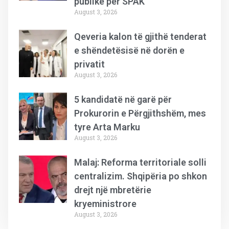
publike për SPAK
August 3, 2026
Qeveria kalon të gjithë tenderat
e shëndetësisë në dorën e
privatit
August 3, 2026
5 kandidatë në garë për
Prokurorin e Përgjithshëm, mes
tyre Arta Marku
August 3, 2026
Malaj: Reforma territoriale solli
centralizim. Shqipëria po shkon
drejt një mbretërie
kryeministrore
August 3, 2026