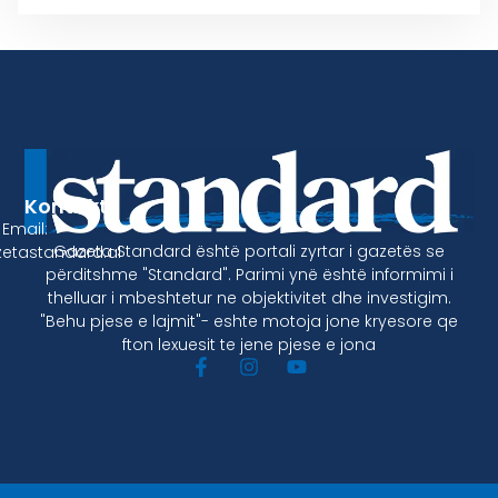
Kontakt
Email:
Gazeta Standard është portali zyrtar i gazetës se
etastandard.al
përditshme "Standard". Parimi ynë është informimi i
thelluar i mbeshtetur ne objektivitet dhe investigim.
"Behu pjese e lajmit"- eshte motoja jone kryesore qe
fton lexuesit te jene pjese e jona