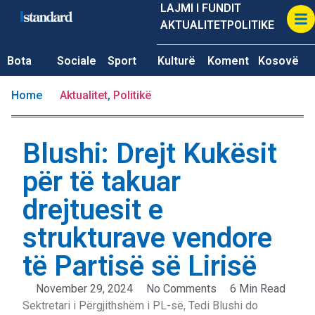
LAJMI I FUNDIT
AKTUALITET
POLITIKE
Bota
Sociale
Sport
Kulturë
Koment
Kosovë
Home
Aktualitet
,
Politikë
Blushi: Drejt Kukësit
për të takuar
drejtuesit e
strukturave vendore
të Partisë së Lirisë
November 29, 2024
No Comments
6 Min Read
Sektretari i Përgjithshëm i PL-së, Tedi Blushi do