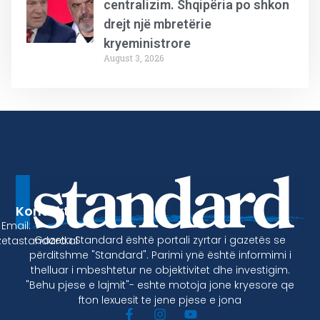
centralizim. Shqipëria po shkon
drejt një mbretërie
kryeministrore
August 3, 2026
Kontakt
Email:
Gazeta Standard është portali zyrtar i gazetës se
etastandard.al
përditshme "Standard". Parimi ynë është informimi i
thelluar i mbeshtetur ne objektivitet dhe investigim.
"Behu pjese e lajmit"- eshte motoja jone kryesore qe
fton lexuesit te jene pjese e jona