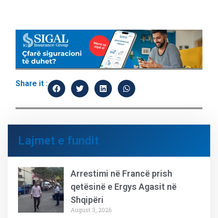
Share it :
Lajmet e fundit
Arrestimi në Francë prish
qetësinë e Ergys Agasit në
Shqipëri
August 3, 2026