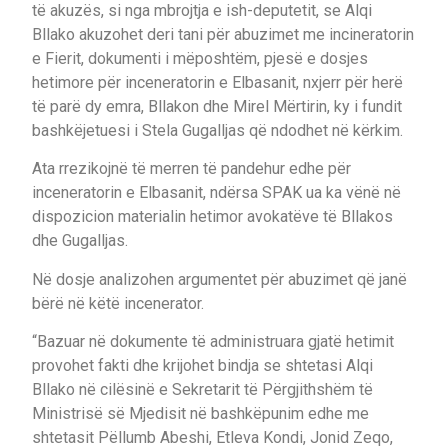
të akuzës, si nga mbrojtja e ish-deputetit, se Alqi
Bllako akuzohet deri tani për abuzimet me incineratorin
e Fierit, dokumenti i mëposhtëm, pjesë e dosjes
hetimore për inceneratorin e Elbasanit, nxjerr për herë
të parë dy emra, Bllakon dhe Mirel Mërtirin, ky i fundit
bashkëjetuesi i Stela Gugalljas që ndodhet në kërkim.
Ata rrezikojnë të merren të pandehur edhe për
inceneratorin e Elbasanit, ndërsa SPAK ua ka vënë në
dispozicion materialin hetimor avokatëve të Bllakos
dhe Gugalljas.
Në dosje analizohen argumentet për abuzimet që janë
bërë në këtë incenerator.
“Bazuar në dokumente të administruara gjatë hetimit
provohet fakti dhe krijohet bindja se shtetasi Alqi
Bllako në cilësinë e Sekretarit të Përgjithshëm të
Ministrisë së Mjedisit në bashkëpunim edhe me
shtetasit Pëllumb Abeshi, Etleva Kondi, Jonid Zeqo,