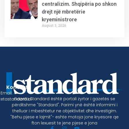
centralizim. Shqipëria po shkon
drejt një mbretërie
kryeministrore
August 3, 2026
Kontakt
Email:
Gazeta Standard është portali zyrtar i gazetës se
etastandard.al
përditshme "Standard". Parimi ynë është informimi i
thelluar i mbeshtetur ne objektivitet dhe investigim.
"Behu pjese e lajmit"- eshte motoja jone kryesore qe
fton lexuesit te jene pjese e jona