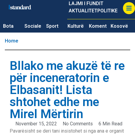
LAJMI I FUNDIT
AKTUALITET
POLITIKE
Bota
Sociale
Sport
Kulturë
Koment
Kosovë
Home
Bllako me akuzë të re
për inceneratorin e
Elbasanit! Lista
shtohet edhe me
Mirel Mërtirin
November 15, 2022
No Comments
6 Min Read
Pavarësisht se deri tani insistohet si nga ana e organit