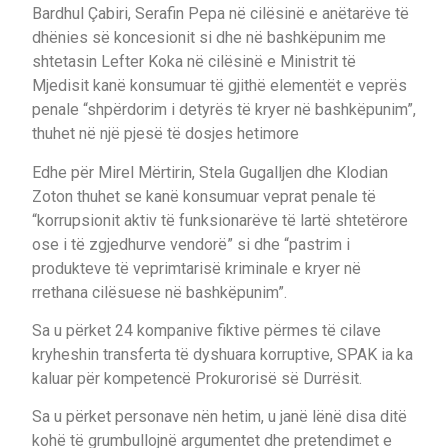
Bardhul Çabiri, Serafin Pepa në cilësinë e anëtarëve të
dhënies së koncesionit si dhe në bashkëpunim me
shtetasin Lefter Koka në cilësinë e Ministrit të
Mjedisit kanë konsumuar të gjithë elementët e veprës
penale “shpërdorim i detyrës të kryer në bashkëpunim”,
thuhet në një pjesë të dosjes hetimore
Edhe për Mirel Mërtirin, Stela Gugalljen dhe Klodian
Zoton thuhet se kanë konsumuar veprat penale të
“korrupsionit aktiv të funksionarëve të lartë shtetërore
ose i të zgjedhurve vendorë” si dhe “pastrim i
produkteve të veprimtarisë kriminale e kryer në
rrethana cilësuese në bashkëpunim”.
Sa u përket 24 kompanive fiktive përmes të cilave
kryheshin transferta të dyshuara korruptive, SPAK ia ka
kaluar për kompetencë Prokurorisë së Durrësit.
Sa u përket personave nën hetim, u janë lënë disa ditë
kohë të grumbullojnë argumentet dhe pretendimet e