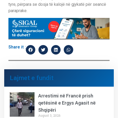
tyre, përpara se dosja të kalojë në gjykatë për seancë
paraprake.
Share it :
Lajmet e fundit
Arrestimi në Francë prish
qetësinë e Ergys Agasit në
Shqipëri
August 3, 2026