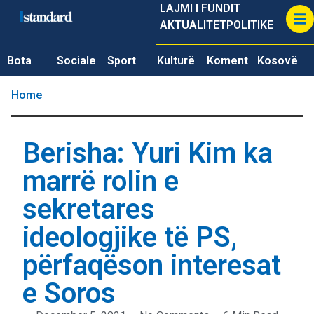
LAJMI I FUNDIT
AKTUALITET
POLITIKE
Bota
Sociale
Sport
Kulturë
Koment
Kosovë
Home
Berisha: Yuri Kim ka
marrë rolin e
sekretares
ideologjike të PS,
përfaqëson interesat
e Soros