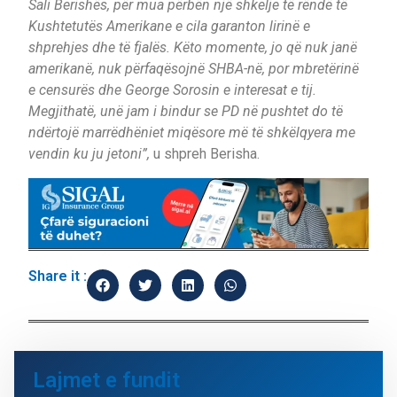
Sali Berishës, për mua përbën një shkelje të rëndë të
Kushtetutës Amerikane e cila garanton lirinë e
shprehjes dhe të fjalës. Këto momente, jo që nuk janë
amerikanë, nuk përfaqësojnë SHBA-në, por mbretërinë
e censurës dhe George Sorosin e interesat e tij.
Megjithatë, unë jam i bindur se PD në pushtet do të
ndërtojë marrëdhëniet miqësore më të shkëlqyera me
vendin ku ju jetoni”,
u shpreh Berisha.
Share it :
Lajmet e fundit