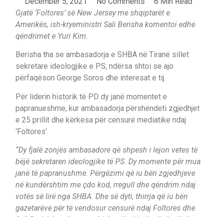
December 5, 2021
No Comments
6 Min Read
Gjatë ‘Foltores’ së New Jersey me shqiptarët e
Amerikës, ish-kryeministri Sali Berisha komentoi edhe
qëndrimet e Yuri Kim.
Berisha tha se ambasadorja e SHBA në Tiranë sillet
sekretare ideologjike e PS, ndërsa shtoi se ajo
përfaqëson George Soros dhe interesat e tij.
Për liderin historik të PD dy janë momentet e
papranueshme, kur ambasadorja përshëndeti zgjedhjet
e 25 prillit dhe kërkesa për censurë mediatike ndaj
‘Foltores’.
“Dy fjalë zonjës ambasadore që shpesh i lejon vetes të
bëjë sekretaren ideologjike të PS. Dy momente për mua
janë të papranushme. Përgëzimi që iu bëri zgjedhjeve
në kundërshtim me çdo kod, rregull dhe qëndrim ndaj
votës së lirë nga SHBA. Dhe së dyti, thirrja që iu bën
gazetarëve për të vendosur censurë ndaj Foltores dhe