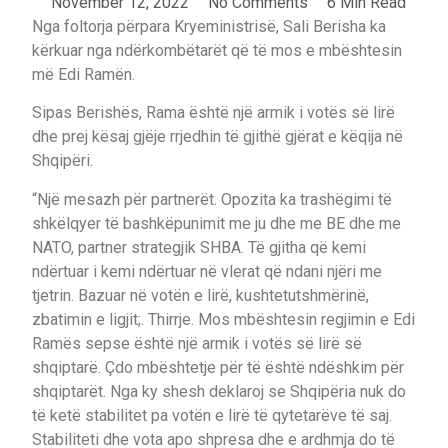
November 12, 2022
No Comments
6 Min Read
Nga foltorja përpara Kryeministrisë, Sali Berisha ka
kërkuar nga ndërkombëtarët që të mos e mbështesin
më Edi Ramën.
Sipas Berishës, Rama është një armik i votës së lirë
dhe prej kësaj gjëje rrjedhin të gjithë gjërat e këqija në
Shqipëri.
“Një mesazh për partnerët. Opozita ka trashëgimi të
shkëlqyer të bashkëpunimit me ju dhe me BE dhe me
NATO, partner strategjik SHBA. Të gjitha që kemi
ndërtuar i kemi ndërtuar në vlerat që ndani njëri me
tjetrin. Bazuar në votën e lirë, kushtetutshmërinë,
zbatimin e ligjit;. Thirrje. Mos mbështesin regjimin e Edi
Ramës sepse është një armik i votës së lirë së
shqiptarë. Çdo mbështetje për të është ndëshkim për
shqiptarët. Nga ky shesh deklaroj se Shqipëria nuk do
të ketë stabilitet pa votën e lirë të qytetarëve të saj.
Stabiliteti dhe vota apo shpresa dhe e ardhmja do të