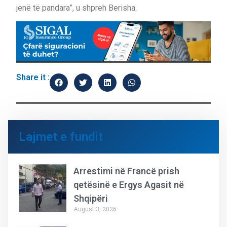
jenë të pandara”, u shpreh Berisha.
Share it :
Lajmet e fundit
Arrestimi në Francë prish
qetësinë e Ergys Agasit në
Shqipëri
August 3, 2026