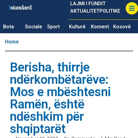
LAJMI I FUNDIT
AKTUALITET
POLITIKE
Bota
Sociale
Sport
Kulturë
Koment
Kosovë
Home
Berisha, thirrje
ndërkombëtarëve:
Mos e mbështesni
Ramën, është
ndëshkim për
shqiptarët