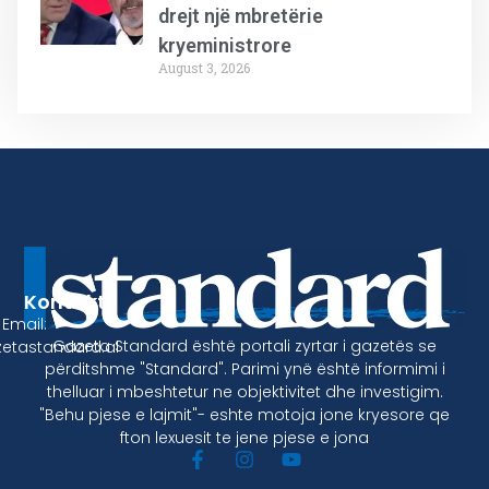
drejt një mbretërie
kryeministrore
August 3, 2026
Kontakt
Email:
Gazeta Standard është portali zyrtar i gazetës se
etastandard.al
përditshme "Standard". Parimi ynë është informimi i
thelluar i mbeshtetur ne objektivitet dhe investigim.
"Behu pjese e lajmit"- eshte motoja jone kryesore qe
fton lexuesit te jene pjese e jona