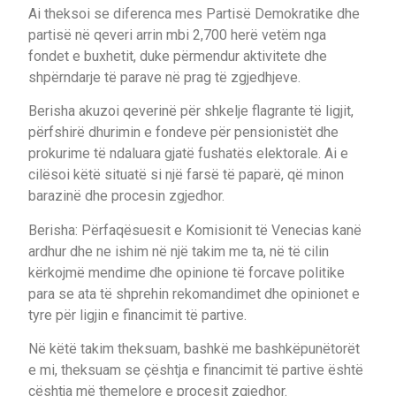
Ai theksoi se diferenca mes Partisë Demokratike dhe
partisë në qeveri arrin mbi 2,700 herë vetëm nga
fondet e buxhetit, duke përmendur aktivitete dhe
shpërndarje të parave në prag të zgjedhjeve.
Berisha akuzoi qeverinë për shkelje flagrante të ligjit,
përfshirë dhurimin e fondeve për pensionistët dhe
prokurime të ndaluara gjatë fushatës elektorale. Ai e
cilësoi këtë situatë si një farsë të paparë, që minon
barazinë dhe procesin zgjedhor.
Berisha: Përfaqësuesit e Komisionit të Venecias kanë
ardhur dhe ne ishim në një takim me ta, në të cilin
kërkojmë mendime dhe opinione të forcave politike
para se ata të shprehin rekomandimet dhe opinionet e
tyre për ligjin e financimit të partive.
Në këtë takim theksuam, bashkë me bashkëpunëtorët
e mi, theksuam se çështja e financimit të partive është
çështja më themelore e procesit zgjedhor.