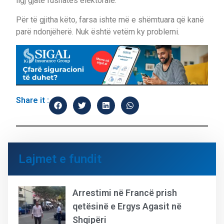
ligj gjatë fushatës elektorale.
Për të gjitha këto, farsa ishte më e shëmtuara që kanë
parë ndonjëherë. Nuk është vetëm ky problemi.
Share it :
Lajmet e fundit
Arrestimi në Francë prish
qetësinë e Ergys Agasit në
Shqipëri