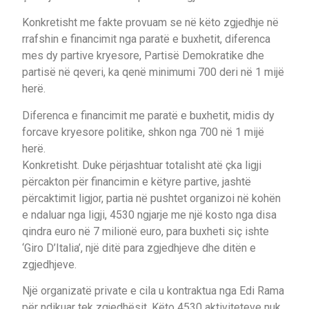
Konkretisht me fakte provuam se në këto zgjedhje në
rrafshin e financimit nga paratë e buxhetit, diferenca
mes dy partive kryesore, Partisë Demokratike dhe
partisë në qeveri, ka qenë minimumi 700 deri në 1 mijë
herë.
Diferenca e financimit me paratë e buxhetit, midis dy
forcave kryesore politike, shkon nga 700 në 1 mijë
herë.
Konkretisht. Duke përjashtuar totalisht atë çka ligji
përcakton për financimin e këtyre partive, jashtë
përcaktimit ligjor, partia në pushtet organizoi në kohën
e ndaluar nga ligji, 4530 ngjarje me një kosto nga disa
qindra euro në 7 milionë euro, para buxheti siç ishte
‘Giro D’Italia’, një ditë para zgjedhjeve dhe ditën e
zgjedhjeve.
Një organizatë private e cila u kontraktua nga Edi Rama
për ndikuar tek zgjedhësit. Këto 4530 aktiviteteve nuk