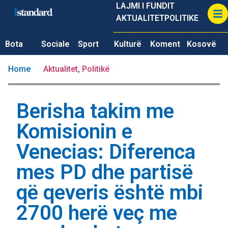
LAJMI I FUNDIT
AKTUALITET
POLITIKE
Bota
Sociale
Sport
Kulturë
Koment
Kosovë
Home
Aktualitet
,
Politikë
Berisha takim me
Komisionin e
Venecias: Diferenca
mes PD dhe partisë
që qeveris është mbi
2700 herë veç me