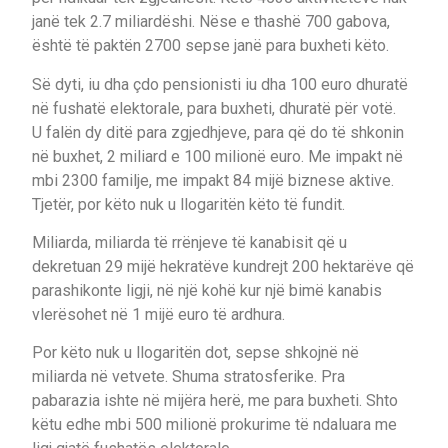
janë tek 2.7 miliardëshi. Nëse e thashë 700 gabova,
është të paktën 2700 sepse janë para buxheti këto.
Së dyti, iu dha çdo pensionisti iu dha 100 euro dhuratë
në fushatë elektorale, para buxheti, dhuratë për votë.
U falën dy ditë para zgjedhjeve, para që do të shkonin
në buxhet, 2 miliard e 100 milionë euro. Me impakt në
mbi 2300 familje, me impakt 84 mijë biznese aktive.
Tjetër, por këto nuk u llogaritën këto të fundit.
Miliarda, miliarda të rrënjeve të kanabisit që u
dekretuan 29 mijë hekratëve kundrejt 200 hektarëve që
parashikonte ligji, në një kohë kur një bimë kanabis
vlerësohet në 1 mijë euro të ardhura.
Por këto nuk u llogaritën dot, sepse shkojnë në
miliarda në vetvete. Shuma stratosferike. Pra
pabarazia ishte në mijëra herë, me para buxheti. Shto
këtu edhe mbi 500 milionë prokurime të ndaluara me