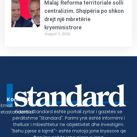
Malaj: Reforma territoriale solli
centralizim. Shqipëria po shkon
drejt një mbretërie
kryeministrore
August 3, 2026
Kontakt
Email:
Gazeta Standard është portali zyrtar i gazetës se
etastandard.al
përditshme "Standard". Parimi ynë është informimi i
thelluar i mbeshtetur ne objektivitet dhe investigim.
"Behu pjese e lajmit"- eshte motoja jone kryesore qe