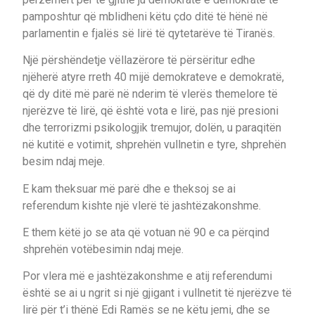
pamposhtur që mblidheni këtu çdo ditë të hënë në
parlamentin e fjalës së lirë të qytetarëve të Tiranës.
Një përshëndetje vëllazërore të përsëritur edhe
njëherë atyre rreth 40 mijë demokrateve e demokratë,
që dy ditë më parë në nderim të vlerës themelore të
njerëzve të lirë, që është vota e lirë, pas një presioni
dhe terrorizmi psikologjik tremujor, dolën, u paraqitën
në kutitë e votimit, shprehën vullnetin e tyre, shprehën
besim ndaj meje.
E kam theksuar më parë dhe e theksoj se ai
referendum kishte një vlerë të jashtëzakonshme.
E them këtë jo se ata që votuan në 90 e ca përqind
shprehën votëbesimin ndaj meje.
Por vlera më e jashtëzakonshme e atij referendumi
është se ai u ngrit si një gjigant i vullnetit të njerëzve të
lirë për t’i thënë Edi Ramës se ne këtu jemi, dhe se