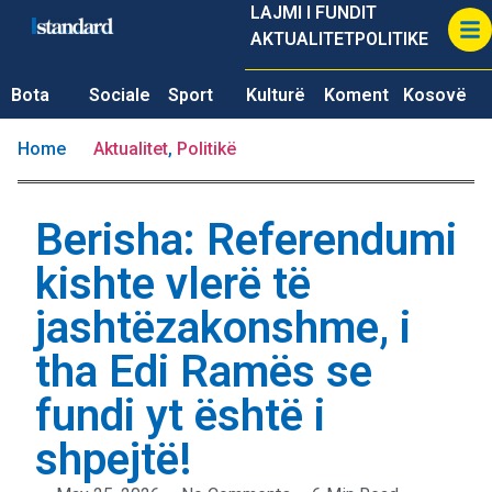
LAJMI I FUNDIT
AKTUALITET
POLITIKE
Bota
Sociale
Sport
Kulturë
Koment
Kosovë
Home
Aktualitet
,
Politikë
Berisha: Referendumi
kishte vlerë të
jashtëzakonshme, i
tha Edi Ramës se
fundi yt është i
shpejtë!