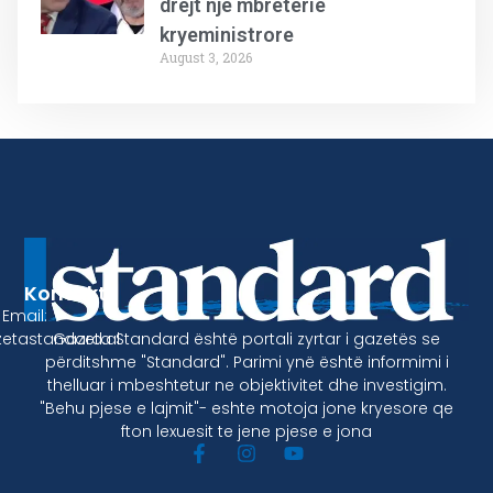
drejt një mbretërie
kryeministrore
August 3, 2026
Kontakt
Email:
Gazeta Standard është portali zyrtar i gazetës se
etastandard.al
përditshme "Standard". Parimi ynë është informimi i
thelluar i mbeshtetur ne objektivitet dhe investigim.
"Behu pjese e lajmit"- eshte motoja jone kryesore qe
fton lexuesit te jene pjese e jona