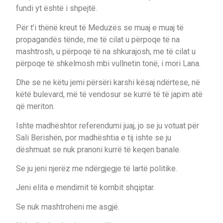
fundi yt është i shpejtë.
Për t’i thënë kreut të Meduzës se muaj e muaj të
propagandës tënde, me të cilat u përpoqe të na
mashtrosh, u përpoqe të na shkurajosh, me të cilat u
përpoqe të shkelmosh mbi vullnetin tonë, i mori Lana.
Dhe se ne këtu jemi përsëri karshi kësaj ndërtese, në
këtë bulevard, më të vendosur se kurrë të të japim atë
që meriton.
Ishte madhështor referendumi juaj, jo se ju votuat për
Sali Berishën, por madhështia e tij ishte se ju
dëshmuat se nuk pranoni kurrë të keqen banale.
Se ju jeni njerëz me ndërgjegje të lartë politike.
Jeni elita e mendimit të kombit shqiptar.
Se nuk mashtroheni me asgjë.