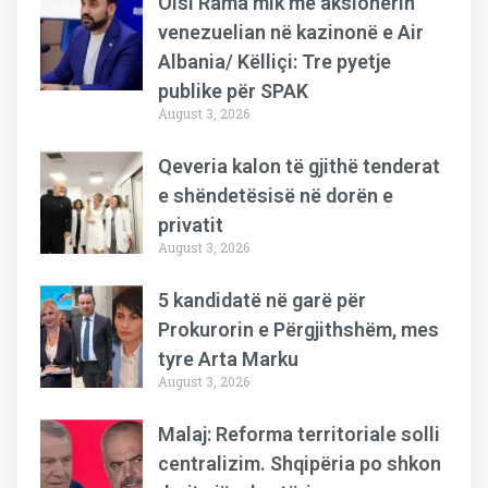
Olsi Rama mik me aksionerin
venezuelian në kazinonë e Air
Albania/ Këlliçi: Tre pyetje
publike për SPAK
August 3, 2026
Qeveria kalon të gjithë tenderat
e shëndetësisë në dorën e
privatit
August 3, 2026
5 kandidatë në garë për
Prokurorin e Përgjithshëm, mes
tyre Arta Marku
August 3, 2026
Malaj: Reforma territoriale solli
centralizim. Shqipëria po shkon