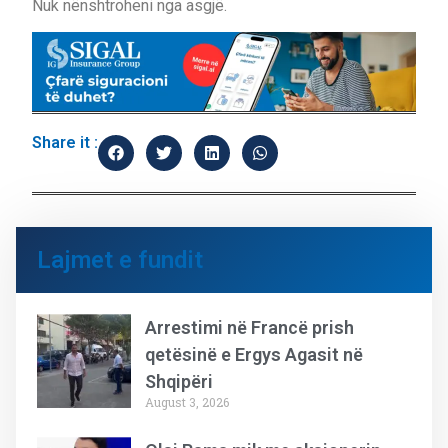
Nuk nënshtroheni nga asgjë.
Share it :
Lajmet e fundit
Arrestimi në Francë prish
qetësinë e Ergys Agasit në
Shqipëri
August 3, 2026