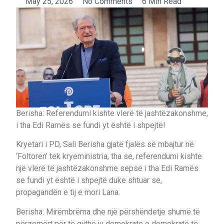
May 25, 2026
No Comments
6 Min Read
Berisha: Referendumi kishte vlerë të jashtëzakonshme,
i tha Edi Ramës se fundi yt është i shpejtë!
Kryetari i PD, Sali Berisha gjatë fjalës së mbajtur në
‘Foltoren’ tek kryeministria, tha se, referendumi kishte
një vlerë të jashtëzakonshme sepse i tha Edi Ramës
se fundi yt është i shpejtë duke shtuar se,
propagandën e tij e mori Lana.
Berisha: Mirëmbrëma dhe një përshëndetje shumë të
përzemërt për të gjithë ju demokrate e demokratë të