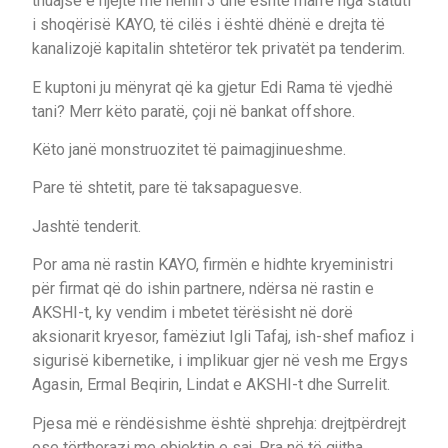
thuajse e njëjtë me nenin 3 dhe është marrë nga statuti
i shoqërisë KAYO, të cilës i është dhënë e drejta të
kanalizojë kapitalin shtetëror tek privatët pa tenderim.
E kuptoni ju mënyrat që ka gjetur Edi Rama të vjedhë
tani? Merr këto paratë, çoji në bankat offshore.
Këto janë monstruozitet të paimagjinueshme.
Pare të shtetit, pare të taksapaguesve.
Jashtë tenderit.
Por ama në rastin KAYO, firmën e hidhte kryeministri
për firmat që do ishin partnere, ndërsa në rastin e
AKSHI-t, ky vendim i mbetet tërësisht në dorë
aksionarit kryesor, famëziut Igli Tafaj, ish-shef mafioz i
sigurisë kibernetike, i implikuar gjer në vesh me Ergys
Agasin, Ermal Beqirin, Lindat e AKSHI-t dhe Surrelit.
Pjesa më e rëndësishme është shprehja: drejtpërdrejt
ose tërthorazi me objektin e saj. Pra në të gjitha