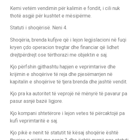
Kemi vetëm vendimin për kalimin e fondit, i cili nuk
thotë asgjë për kushtet e mësipërme.
Statuti i shoqërisë. Neni 4.
Shoqëria, brenda kufijve që i lejon legjislacioni në fuqi
kryen çdo operacion tregtar dhe financiar që lidhet
drejtpërdrejt ose tërthorazi me objektin e saj.
Kjo përfshin gjithashtu hapjen e veprimtarive dhe
krijimin e shoqërive të reja dhe pjesëmarrjen në
kapitalin e shoqërive të tjera brenda dhe jashtë vendit.
Kjo pra ka autoritet të veprojë në mënyrë të pavarur pa
pasur asnjë bazë ligjore.
Kjo kompani shtetërore i lejon vetes të përcaktojë pa
kufi veprimtaritë e saj.
Kjo pikë e nenit të statutit të kësaj shoqërie është