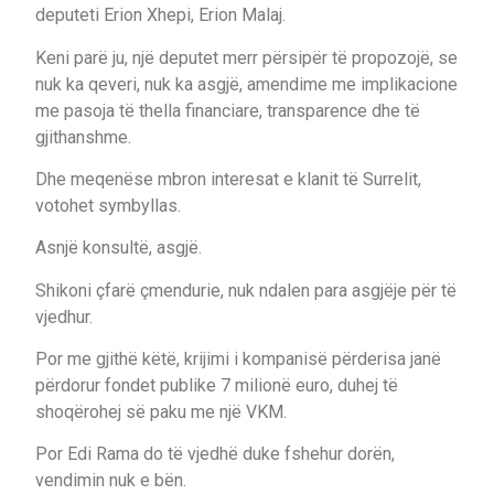
deputeti Erion Xhepi, Erion Malaj.
Keni parë ju, një deputet merr përsipër të propozojë, se
nuk ka qeveri, nuk ka asgjë, amendime me implikacione
me pasoja të thella financiare, transparence dhe të
gjithanshme.
Dhe meqenëse mbron interesat e klanit të Surrelit,
votohet symbyllas.
Asnjë konsultë, asgjë.
Shikoni çfarë çmendurie, nuk ndalen para asgjëje për të
vjedhur.
Por me gjithë këtë, krijimi i kompanisë përderisa janë
përdorur fondet publike 7 milionë euro, duhej të
shoqërohej së paku me një VKM.
Por Edi Rama do të vjedhë duke fshehur dorën,
vendimin nuk e bën.