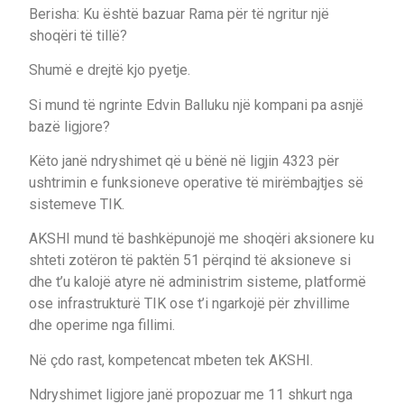
Berisha: Ku është bazuar Rama për të ngritur një
shoqëri të tillë?
Shumë e drejtë kjo pyetje.
Si mund të ngrinte Edvin Balluku një kompani pa asnjë
bazë ligjore?
Këto janë ndryshimet që u bënë në ligjin 4323 për
ushtrimin e funksioneve operative të mirëmbajtjes së
sistemeve TIK.
AKSHI mund të bashkëpunojë me shoqëri aksionere ku
shteti zotëron të paktën 51 përqind të aksioneve si
dhe t’u kalojë atyre në administrim sisteme, platformë
ose infrastrukturë TIK ose t’i ngarkojë për zhvillime
dhe operime nga fillimi.
Në çdo rast, kompetencat mbeten tek AKSHI.
Ndryshimet ligjore janë propozuar me 11 shkurt nga