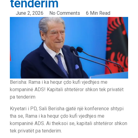
tenderim
June 2, 2026
No Comments
6 Min Read
Berisha: Rama i ka hequr çdo kufi vjedhjes me
kompaninë ADS! Kapitali shtetëror shkon tek privatët
pa tenderim
Kryetari i PD, Sali Berisha gjatë një konference shtypi
tha se, Rama i ka hequr çdo kufi vjedhjes me
kompaninë ADS. Ai theksoi se, kapitali shtetëror shkon
tek privatët pa tenderim.