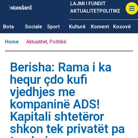
LAJMI I FUNDIT
AKTUALITET
POLITIKE
Bota
Sociale
Sport
Kulturë
Koment
Kosovë
Home
Aktualitet
,
Politikë
Berisha: Rama i ka
hequr çdo kufi
vjedhjes me
kompaninë ADS!
Kapitali shtetëror
shkon tek privatët pa