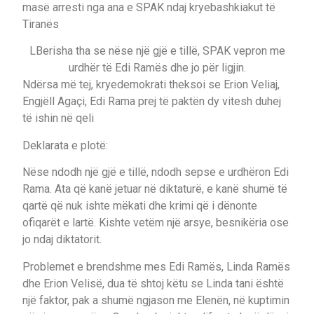
masë arresti nga ana e SPAK ndaj kryebashkiakut të
Tiranës
L
Berisha tha se nëse një gjë e tillë, SPAK vepron me
urdhër të Edi Ramës dhe jo për ligjin.
Ndërsa më tej, kryedemokrati theksoi se Erion Veliaj,
Engjëll Agaçi, Edi Rama prej të paktën dy vitesh duhej
të ishin në qeli
Deklarata e plotë:
Nëse ndodh një gjë e tillë, ndodh sepse e urdhëron Edi
Rama. Ata që kanë jetuar në diktaturë, e kanë shumë të
qartë që nuk ishte mëkati dhe krimi që i dënonte
ofiqarët e lartë. Kishte vetëm një arsye, besnikëria ose
jo ndaj diktatorit.
Problemet e brendshme mes Edi Ramës, Linda Ramës
dhe Erion Velisë, dua të shtoj këtu se Linda tani është
një faktor, pak a shumë ngjason me Elenën, në kuptimin