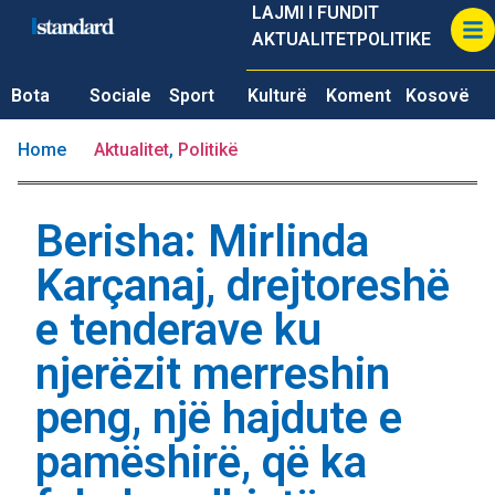
LAJMI I FUNDIT
AKTUALITET
POLITIKE
Bota
Sociale
Sport
Kulturë
Koment
Kosovë
Home
Aktualitet
,
Politikë
Berisha: Mirlinda
Karçanaj, drejtoreshë
e tenderave ku
njerëzit merreshin
peng, një hajdute e
pamëshirë, që ka