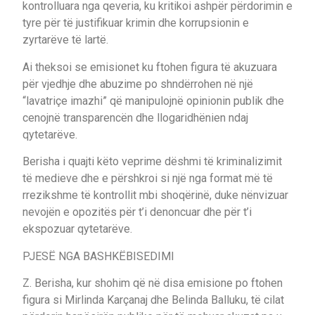
kontrolluara nga qeveria, ku kritikoi ashpër përdorimin e
tyre për të justifikuar krimin dhe korrupsionin e
zyrtarëve të lartë.
Ai theksoi se emisionet ku ftohen figura të akuzuara
për vjedhje dhe abuzime po shndërrohen në një
“lavatriçe imazhi” që manipulojnë opinionin publik dhe
cenojnë transparencën dhe llogaridhënien ndaj
qytetarëve.
Berisha i quajti këto veprime dëshmi të kriminalizimit
të medieve dhe e përshkroi si një nga format më të
rrezikshme të kontrollit mbi shoqërinë, duke nënvizuar
nevojën e opozitës për t’i denoncuar dhe për t’i
ekspozuar qytetarëve.
PJESË NGA BASHKËBISEDIMI
Z. Berisha, kur shohim që në disa emisione po ftohen
figura si Mirlinda Karçanaj dhe Belinda Balluku, të cilat