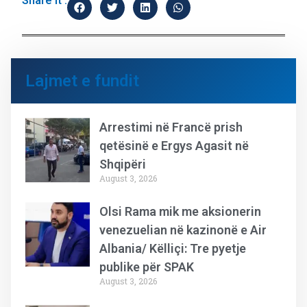
Share it :
Lajmet e fundit
Arrestimi në Francë prish
qetësinë e Ergys Agasit në
Shqipëri
August 3, 2026
Olsi Rama mik me aksionerin
venezuelian në kazinonë e Air
Albania/ Këlliçi: Tre pyetje
publike për SPAK
August 3, 2026