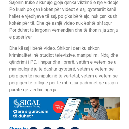
Sajonin truke sikur ajo gjoja qenka viktimë e një videoje.
Po kush po çan kokën për videot e saj, qytetarët kanë
hallet e vjedhjeve të saj, po ç’ka bërë ajo, nuk çan kush
kokën për të. Dhe që asnjë video nuk është shfaqur.
Por duhet ta largonin vëmendjen dhe të thonin: ja zonja
e papërlyer.
Dhe kësaj i bënë video. Shikoni deri ku shkon
kriminaliteti në studiot televizive, manipulimi. Ndaj dhe
qëndrimi i PD, i hapur dhe i prerë, vetëm e vetëm se u
manipulojnë ju të dashur qytetarë, vetëm e vetëm se
përpiqen të manipulojnë të vërtetat, vetëm e vetëm se
përpiqen të trillojnë për të mbrojtur padronët që u japin
paratë që vjedhin nga ju.