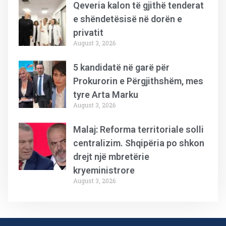
Qeveria kalon të gjithë tenderat
e shëndetësisë në dorën e
privatit
August 3, 2026
5 kandidatë në garë për
Prokurorin e Përgjithshëm, mes
tyre Arta Marku
August 3, 2026
Malaj: Reforma territoriale solli
centralizim. Shqipëria po shkon
drejt një mbretërie
kryeministrore
August 3, 2026