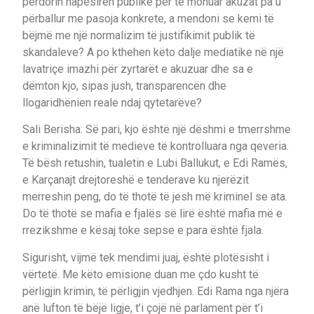
përdorin hapësirën publike për të mohuar akuzat pa u
përballur me pasoja konkrete, a mendoni se kemi të
bëjmë me një normalizim të justifikimit publik të
skandaleve? A po kthehen këto dalje mediatike në një
lavatriçe imazhi për zyrtarët e akuzuar dhe sa e
dëmton kjo, sipas jush, transparencën dhe
llogaridhënien reale ndaj qytetarëve?
Sali Berisha: Së pari, kjo është një dëshmi e tmerrshme
e kriminalizimit të medieve të kontrolluara nga qeveria.
Të bësh retushin, tualetin e Lubi Ballukut, e Edi Ramës,
e Karçanajt drejtoreshë e tenderave ku njerëzit
merreshin peng, do të thotë të jesh më kriminel se ata.
Do të thotë se mafia e fjalës së lirë është mafia më e
rrezikshme e kësaj toke sepse e para është fjala.
Sigurisht, vijmë tek mendimi juaj, është plotësisht i
vërtetë. Me këto emisione duan me çdo kusht të
përligjin krimin, të përligjin vjedhjen. Edi Rama nga njëra
anë lufton të bëjë ligje, t’i çojë në parlament për t’i