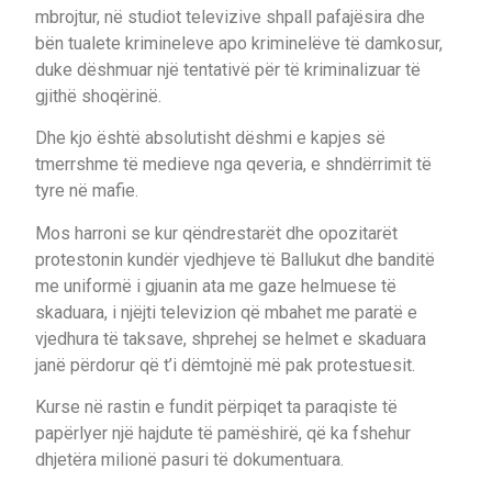
mbrojtur, në studiot televizive shpall pafajësira dhe
bën tualete krimineleve apo kriminelëve të damkosur,
duke dëshmuar një tentativë për të kriminalizuar të
gjithë shoqërinë.
Dhe kjo është absolutisht dëshmi e kapjes së
tmerrshme të medieve nga qeveria, e shndërrimit të
tyre në mafie.
Mos harroni se kur qëndrestarët dhe opozitarët
protestonin kundër vjedhjeve të Ballukut dhe banditë
me uniformë i gjuanin ata me gaze helmuese të
skaduara, i njëjti televizion që mbahet me paratë e
vjedhura të taksave, shprehej se helmet e skaduara
janë përdorur që t’i dëmtojnë më pak protestuesit.
Kurse në rastin e fundit përpiqet ta paraqiste të
papërlyer një hajdute të pamëshirë, që ka fshehur
dhjetëra milionë pasuri të dokumentuara.