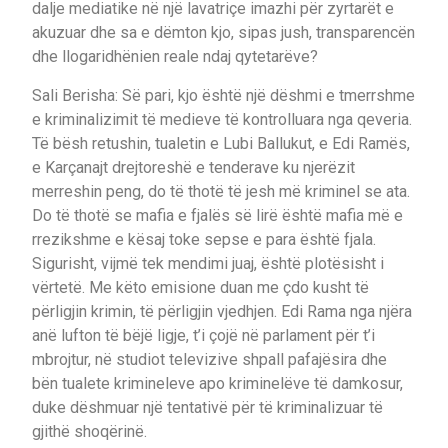
dalje mediatike në një lavatriçe imazhi për zyrtarët e
akuzuar dhe sa e dëmton kjo, sipas jush, transparencën
dhe llogaridhënien reale ndaj qytetarëve?
Sali Berisha: Së pari, kjo është një dëshmi e tmerrshme
e kriminalizimit të medieve të kontrolluara nga qeveria.
Të bësh retushin, tualetin e Lubi Ballukut, e Edi Ramës,
e Karçanajt drejtoreshë e tenderave ku njerëzit
merreshin peng, do të thotë të jesh më kriminel se ata.
Do të thotë se mafia e fjalës së lirë është mafia më e
rrezikshme e kësaj toke sepse e para është fjala.
Sigurisht, vijmë tek mendimi juaj, është plotësisht i
vërtetë. Me këto emisione duan me çdo kusht të
përligjin krimin, të përligjin vjedhjen. Edi Rama nga njëra
anë lufton të bëjë ligje, t’i çojë në parlament për t’i
mbrojtur, në studiot televizive shpall pafajësira dhe
bën tualete krimineleve apo kriminelëve të damkosur,
duke dëshmuar një tentativë për të kriminalizuar të
gjithë shoqërinë.