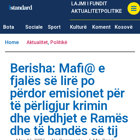
LAJMI I FUNDIT
AKTUALITET
POLITIKE
Bota
Sociale
Sport
Kulturë
Koment
Kosovë
Home
Aktualitet
,
Politikë
Berisha: Mafi@ e
fjalës së lirë po
përdor emisionet për
të përligjur krimin
dhe vjedhjet e Ramës
dhe të bandës së tij