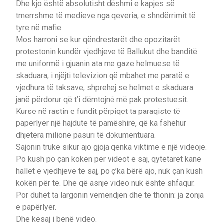
Dhe kjo është absolutisht dëshmi e kapjes së
tmerrshme të medieve nga qeveria, e shndërrimit të
tyre në mafie.
Mos harroni se kur qëndrestarët dhe opozitarët
protestonin kundër vjedhjeve të Ballukut dhe banditë
me uniformë i gjuanin ata me gaze helmuese të
skaduara, i njëjti televizion që mbahet me paratë e
vjedhura të taksave, shprehej se helmet e skaduara
janë përdorur që t’i dëmtojnë më pak protestuesit.
Kurse në rastin e fundit përpiqet ta paraqiste të
papërlyer një hajdute të pamëshirë, që ka fshehur
dhjetëra milionë pasuri të dokumentuara.
Sajonin truke sikur ajo gjoja qenka viktimë e një videoje.
Po kush po çan kokën për videot e saj, qytetarët kanë
hallet e vjedhjeve të saj, po ç’ka bërë ajo, nuk çan kush
kokën për të. Dhe që asnjë video nuk është shfaqur.
Por duhet ta largonin vëmendjen dhe të thonin: ja zonja
e papërlyer.
Dhe kësaj i bënë video.