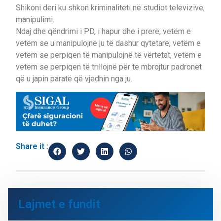
Shikoni deri ku shkon kriminaliteti në studiot televizive,
manipulimi.
Ndaj dhe qëndrimi i PD, i hapur dhe i prerë, vetëm e
vetëm se u manipulojnë ju të dashur qytetarë, vetëm e
vetëm se përpiqen të manipulojnë të vërtetat, vetëm e
vetëm se përpiqen të trillojnë për të mbrojtur padronët
që u japin paratë që vjedhin nga ju.
Share it :
Lajmet e fundit