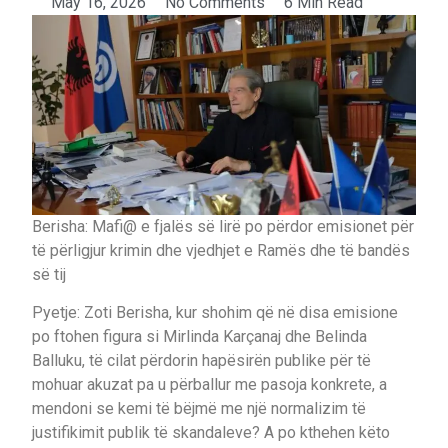
May 16, 2026
No Comments
6 Min Read
Berisha: Mafi@ e fjalës së lirë po përdor emisionet për
të përligjur krimin dhe vjedhjet e Ramës dhe të bandës
së tij
Pyetje: Zoti Berisha, kur shohim që në disa emisione
po ftohen figura si Mirlinda Karçanaj dhe Belinda
Balluku, të cilat përdorin hapësirën publike për të
mohuar akuzat pa u përballur me pasoja konkrete, a
mendoni se kemi të bëjmë me një normalizim të
justifikimit publik të skandaleve? A po kthehen këto