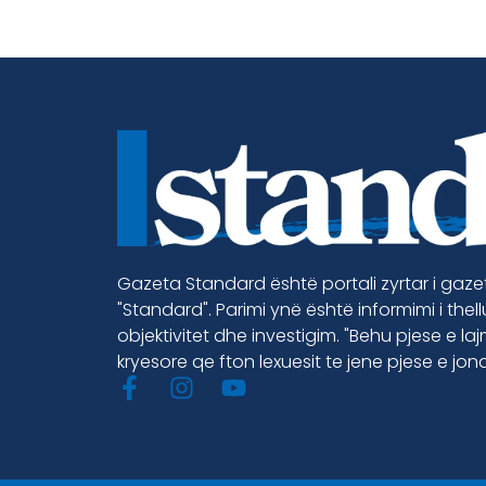
Gazeta Standard është portali zyrtar i gaz
"Standard". Parimi ynë është informimi i thel
objektivitet dhe investigim. "Behu pjese e la
kryesore qe fton lexuesit te jene pjese e jon