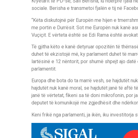
Kryetarit të PD-së, Sali Berisha, iu ndërpre fjala në
sociale. Berisha e transmetoi fjalën e tij në Faceb
“Këta diskutojnë për Europën me hijen e tmerrshm
me portin e Durrësit. Sot me Europën nuk kanë asnjë
Vuçiçit. E vërteta është se Edi Rama është avokati
Të gjitha këto e kanë detyruar opozitën të thërras
duhet të ekzistojë më, ky parlament duhet të marrë 
lartësinë e 12 nëntorit, por shumë shpejt ajo datë
parlamentit.
Europa dhe bota do ta marrë vesh, se hajdutët nuk m
hajdutët nuk kanë moral, se hajdutët janë të aftë t
janë të vërtetat, fikeni sa të doni mikrofonin, por
deputet të komunikojë me zgjedhësit dhe ndërko
Keni frikë nga parlamenti, ja ikën, iku investitorja s