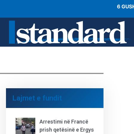
6 GUS
Lajmet e fundit
Arrestimi në Francë
prish qetësinë e Ergys