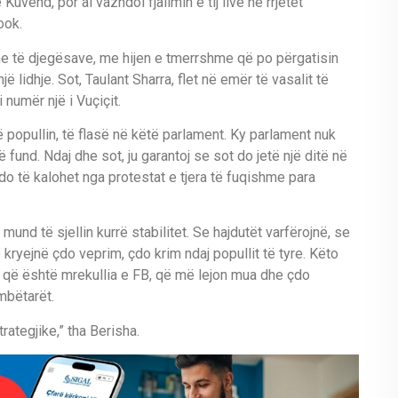
 Kuvend, por ai vazhdoi fjalimin e tij live në rrjetet
ook.
e të djegësave, me hijen e tmerrshme që po përgatisin
 lidhje. Sot, Taulant Sharra, flet në emër të vasalit të
 numër një i Vuçiçit.
ë popullin, të flasë në këtë parlament. Ky parlament nuk
fund. Ndaj dhe sot, ju garantoj se sot do jetë një ditë në
 do të kalohet nga protestat e tjera të fuqishme para
und të sjellin kurrë stabilitet. Se hajdutët varfërojnë, se
ë kryejnë çdo veprim, çdo krim ndaj popullit të tyre. Këto
 ja që është mrekullia e FB, që më lejon mua dhe çdo
mbëtarët.
trategjike,” tha Berisha.