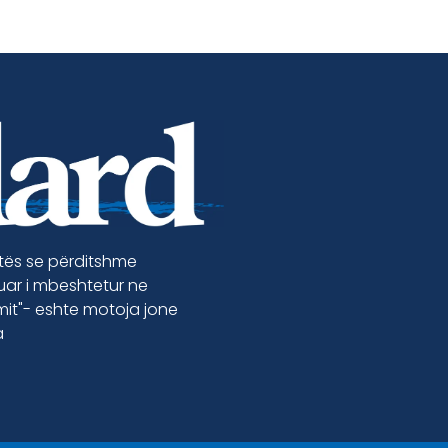
etës se përditshme
luar i mbeshtetur ne
jmit"- eshte motoja jone
a