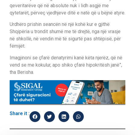
qeveritarëve që në absolute nuk i lidh asgjë me
qytetarët, përveç vjedhjeve ditë e natë që u bëjnë atyre.
Urdhëro prishin seancën në një kohë kur e gjithë
Shqipëria u trondit shumë me të drejtë, nga një vrasje
në shkollë, në vendin më të sigurtë pas shtëpisë, për
fëmijët.
Imagjinoni se çfarë denatyrimi kanë këta njerëz, që në
vend se me kokulur, apo shiko çfarë hipokritësh janë”,
tha Berisha.
Share it :