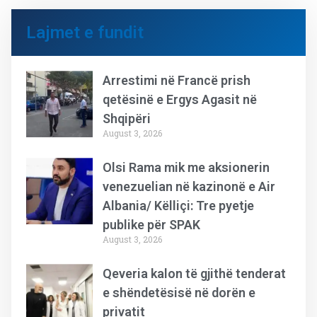
Lajmet e fundit
Arrestimi në Francë prish
qetësinë e Ergys Agasit në
Shqipëri
August 3, 2026
Olsi Rama mik me aksionerin
venezuelian në kazinonë e Air
Albania/ Këlliçi: Tre pyetje
publike për SPAK
August 3, 2026
Qeveria kalon të gjithë tenderat
e shëndetësisë në dorën e
privatit