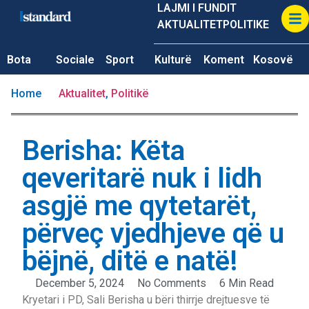
LAJMI I FUNDIT
AKTUALITET
POLITIKE
Bota
Sociale
Sport
Kulturë
Koment
Kosovë
Home
Aktualitet
,
Politikë
Berisha: Këta
qeveritarë nuk i lidh
asgjë me qytetarët,
përveç vjedhjeve që u
bëjnë, ditë e natë!
December 5, 2024
No Comments
6 Min Read
Kryetari i PD, Sali Berisha u bëri thirrje drejtuesve të