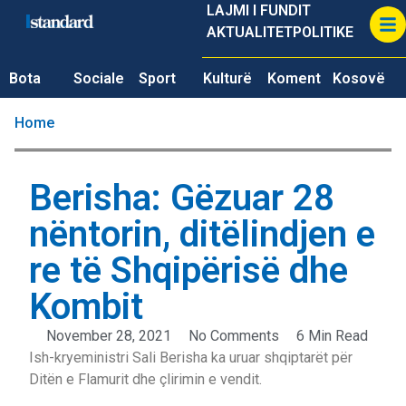
LAJMI I FUNDIT
AKTUALITET
POLITIKE
Bota
Sociale
Sport
Kulturë
Koment
Kosovë
Home
Berisha: Gëzuar 28
nëntorin, ditëlindjen e
re të Shqipërisë dhe
Kombit
November 28, 2021
No Comments
6 Min Read
Ish-kryeministri Sali Berisha ka uruar shqiptarët për
Ditën e Flamurit dhe çlirimin e vendit.