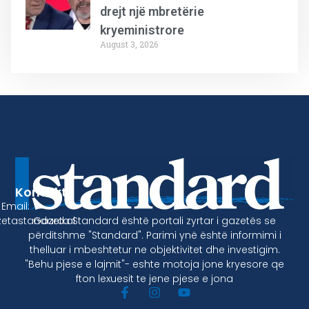
drejt një mbretërie
kryeministrore
August 3, 2026
Kontakt
Email:
Gazeta Standard është portali zyrtar i gazetës se
etastandard.al
përditshme "Standard". Parimi ynë është informimi i
thelluar i mbeshtetur ne objektivitet dhe investigim.
"Behu pjese e lajmit"- eshte motoja jone kryesore qe
fton lexuesit te jene pjese e jona