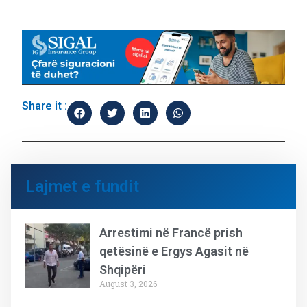
Share it :
Lajmet e fundit
Arrestimi në Francë prish
qetësinë e Ergys Agasit në
Shqipëri
August 3, 2026