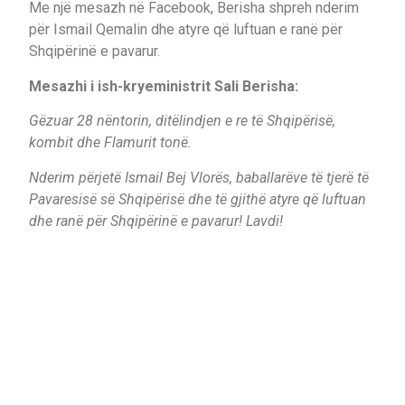
Me një mesazh në Facebook, Berisha shpreh nderim
për Ismail Qemalin dhe atyre që luftuan e ranë për
Shqipërinë e pavarur.
Mesazhi i ish-kryeministrit Sali Berisha:
Gëzuar 28 nëntorin, ditëlindjen e re të Shqipërisë,
kombit dhe Flamurit tonë.
Nderim përjetë Ismail Bej Vlorës, baballarëve të tjerë të
Pavaresisë së Shqipërisë dhe të gjithë atyre që luftuan
dhe ranë për Shqipërinë e pavarur! Lavdi!