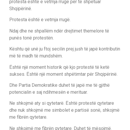
protesta është e vetmja rrugë për të shpëtuar
Shqipërinë.
Protesta është e vetmja rrugë.
Ndaj dhe ne shpallëm ndër drejtimet themelore të
punës tonë protestën.
Kështu që unë ju ftoj secilin prej jush të japë kontributin
më të madh të mundshëm.
Është një moment historik që kjo protestë të ketë
sukses. Është një moment shpëtimtar për Shqipërinë.
Dhe Partia Demokratike duhet të japë me të gjithë
potencialin e saj ndihmesën e merituar.
Ne shkojmë aty si qytetarë. Është protestë qytetare
dhe nuk shkojmë me simbolet e partisë sonë, shkojmë
me fibrën qytetare.
Ne shkojmë me fibrën qytetare. Duhet të mësojmë.