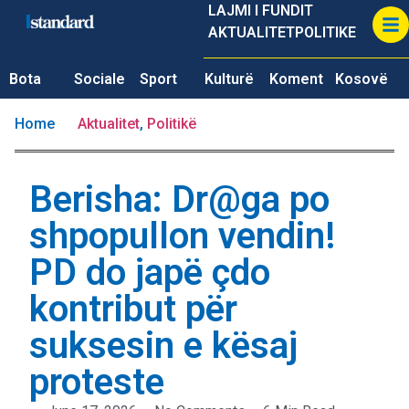
LAJMI I FUNDIT
AKTUALITET
POLITIKE
Bota
Sociale
Sport
Kulturë
Koment
Kosovë
Home
Aktualitet
,
Politikë
Berisha: Dr@ga po
shpopullon vendin!
PD do japë çdo
kontribut për
suksesin e kësaj
proteste