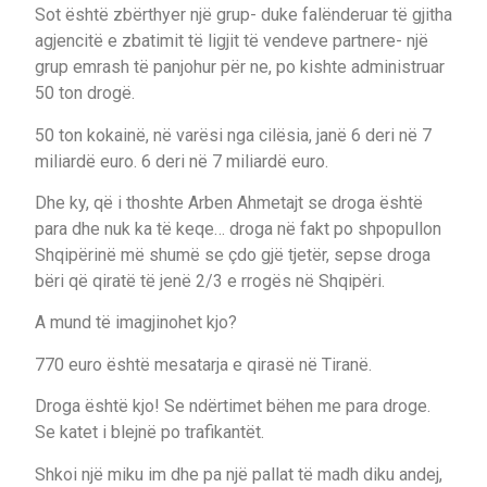
Sot është zbërthyer një grup- duke falënderuar të gjitha
agjencitë e zbatimit të ligjit të vendeve partnere- një
grup emrash të panjohur për ne, po kishte administruar
50 ton drogë.
50 ton kokainë, në varësi nga cilësia, janë 6 deri në 7
miliardë euro. 6 deri në 7 miliardë euro.
Dhe ky, që i thoshte Arben Ahmetajt se droga është
para dhe nuk ka të keqe… droga në fakt po shpopullon
Shqipërinë më shumë se çdo gjë tjetër, sepse droga
bëri që qiratë të jenë 2/3 e rrogës në Shqipëri.
A mund të imagjinohet kjo?
770 euro është mesatarja e qirasë në Tiranë.
Droga është kjo! Se ndërtimet bëhen me para droge.
Se katet i blejnë po trafikantët.
Shkoi një miku im dhe pa një pallat të madh diku andej,