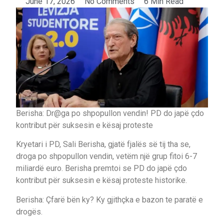
June 17, 2026
No Comments
6 Min Read
Berisha: Dr@ga po shpopullon vendin! PD do japë çdo
kontribut për suksesin e kësaj proteste
Kryetari i PD, Sali Berisha, gjatë fjalës së tij tha se,
droga po shpopullon vendin, vetëm një grup fitoi 6-7
miliardë euro. Berisha premtoi se PD do japë çdo
kontribut për suksesin e kësaj proteste historike.
Berisha: Çfarë bën ky? Ky gjithçka e bazon te paratë e
drogës.