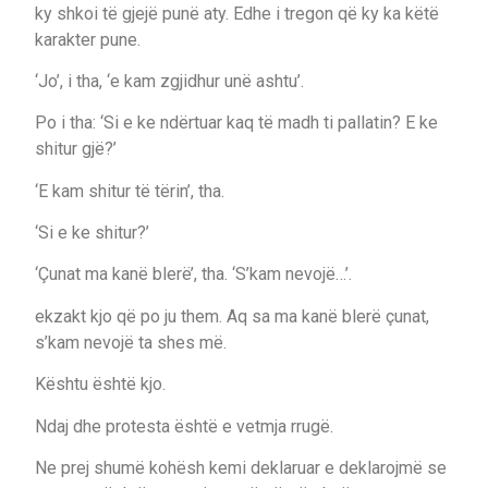
ky shkoi të gjejë punë aty. Edhe i tregon që ky ka këtë
karakter pune.
‘Jo’, i tha, ‘e kam zgjidhur unë ashtu’.
Po i tha: ‘Si e ke ndërtuar kaq të madh ti pallatin? E ke
shitur gjë?’
‘E kam shitur të tërin’, tha.
‘Si e ke shitur?’
‘Çunat ma kanë blerë’, tha. ‘S’kam nevojë…’.
ekzakt kjo që po ju them. Aq sa ma kanë blerë çunat,
s’kam nevojë ta shes më.
Kështu është kjo.
Ndaj dhe protesta është e vetmja rrugë.
Ne prej shumë kohësh kemi deklaruar e deklarojmë se