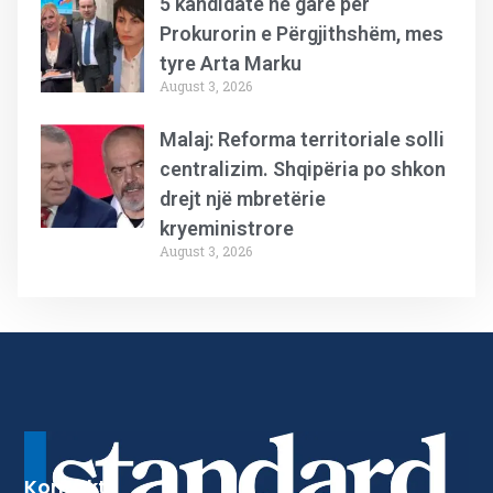
5 kandidatë në garë për
Prokurorin e Përgjithshëm, mes
tyre Arta Marku
August 3, 2026
Malaj: Reforma territoriale solli
centralizim. Shqipëria po shkon
drejt një mbretërie
kryeministrore
August 3, 2026
Kontakt