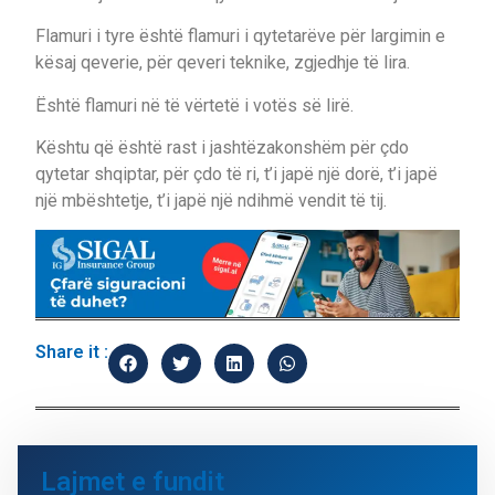
Flamuri i tyre është flamuri i qytetarëve për largimin e
kësaj qeverie, për qeveri teknike, zgjedhje të lira.
Është flamuri në të vërtetë i votës së lirë.
Kështu që është rast i jashtëzakonshëm për çdo
qytetar shqiptar, për çdo të ri, t’i japë një dorë, t’i japë
një mbështetje, t’i japë një ndihmë vendit të tij.
Share it :
Lajmet e fundit