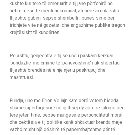
kushte kur tërë të emëruarit e tij janë përfshirë në
hetim mëse të merituar kriminal, atëherë ai nuk është
thjeshtë gabim, sepse shembulli i punës sime për
tridhjetë vite në gazetari dhe angazhime publike tregon
krejtësisht të kundërtën.
Po ashtu, gënjeshtra e tij se unë i paskam kërkuar
‘sondazhe’ me çmime të ‘panevojshme’ nuk shpërfaq
thjeshtë brendësinë e një njeriu paskrupuj dhe
mashtruesi.
Fundja, unë me Erion Veliajn kam bërë vetëm biseda
shumë sipërfaqësore në gjithsej dy apo tre takime për
tërë jetën time, sepse mungesa e personalitetit moral
dhe cektësia e tij politike kanë shkaktuar brenda meje
vazhdimisht një dëshirë të papërmbajtshme për të