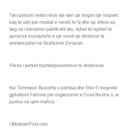
Tani pyesim veten nëse një njeri që tregon një respekt
kaq të ulët për mediat e vendit të tij dhe që shkon aq
larg sa i kërcënon publikisht ato, duhet të lejohet të
qeverisë kryeqytetin e një vendi që dëshiron të
anëtarësohet në Bashkimin Evropian.
Përsa i përket bashkëpunëtorëve të drejtësisë.
Kur Tommaso Buscetta u pendua dhe filloi t’i tregonte
gjykatësit Falcone për organizimin e Cosa Nostra-s, ai
pushoi së qeni mafioz.
/AlbanianPost.com