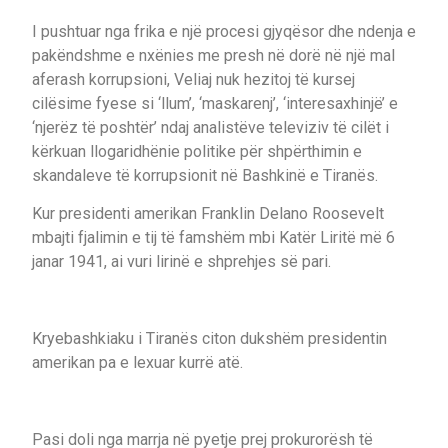
I pushtuar nga frika e një procesi gjyqësor dhe ndenja e
pakëndshme e nxënies me presh në dorë në një mal
aferash korrupsioni, Veliaj nuk hezitoj të kursej
cilësime fyese si ‘llum’, ‘maskarenj’, ‘interesaxhinjë’ e
‘njerëz të poshtër’ ndaj analistëve televiziv të cilët i
kërkuan llogaridhënie politike për shpërthimin e
skandaleve të korrupsionit në Bashkinë e Tiranës.
Kur presidenti amerikan Franklin Delano Roosevelt
mbajti fjalimin e tij të famshëm mbi Katër Liritë më 6
janar 1941, ai vuri lirinë e shprehjes së pari.
Kryebashkiaku i Tiranës citon dukshëm presidentin
amerikan pa e lexuar kurrë atë.
Pasi doli nga marrja në pyetje prej prokurorësh të