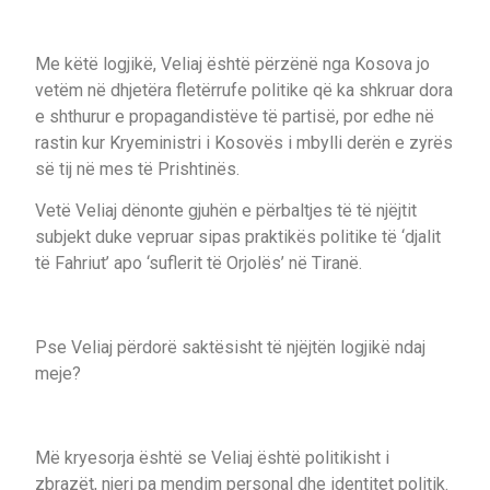
Me këtë logjikë, Veliaj është përzënë nga Kosova jo
vetëm në dhjetëra fletërrufe politike që ka shkruar dora
e shthurur e propagandistëve të partisë, por edhe në
rastin kur Kryeministri i Kosovës i mbylli derën e zyrës
së tij në mes të Prishtinës.
Vetë Veliaj dënonte gjuhën e përbaltjes të të njëjtit
subjekt duke vepruar sipas praktikës politike të ‘djalit
të Fahriut’ apo ‘suflerit të Orjolës’ në Tiranë.
Pse Veliaj përdorë saktësisht të njëjtën logjikë ndaj
meje?
Më kryesorja është se Veliaj është politikisht i
zbrazët, njeri pa mendim personal dhe identitet politik.