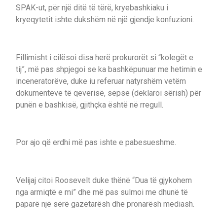
SPAK-ut, për një ditë të tërë, kryebashkiaku i
kryeqytetit ishte dukshëm në një gjendje konfuzioni.
Fillimisht i cilësoi disa herë prokurorët si “kolegët e
tij”, më pas shpjegoi se ka bashkëpunuar me hetimin e
inceneratorëve, duke iu referuar natyrshëm vetëm
dokumenteve të qeverisë, sepse (deklaroi sërish) për
punën e bashkisë, gjithçka është në rregull.
Por ajo që erdhi më pas ishte e pabesueshme.
Velijaj citoi Roosevelt duke thënë “Dua të gjykohem
nga armiqtë e mi” dhe më pas sulmoi me dhunë të
paparë një sërë gazetarësh dhe pronarësh mediash.