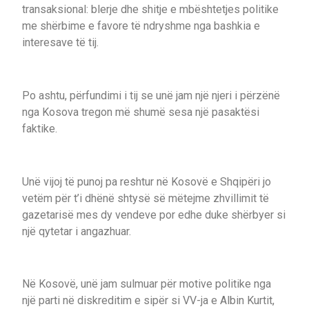
transaksional: blerje dhe shitje e mbështetjes politike
me shërbime e favore të ndryshme nga bashkia e
interesave të tij.
Po ashtu, përfundimi i tij se unë jam një njeri i përzënë
nga Kosova tregon më shumë sesa një pasaktësi
faktike.
Unë vijoj të punoj pa reshtur në Kosovë e Shqipëri jo
vetëm për t’i dhënë shtysë së mëtejme zhvillimit të
gazetarisë mes dy vendeve por edhe duke shërbyer si
një qytetar i angazhuar.
Në Kosovë, unë jam sulmuar për motive politike nga
një parti në diskreditim e sipër si VV-ja e Albin Kurtit,