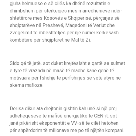
gjuha helmuese e së cilës ka dhënë rezultatin e
dhimbshëm për stërkeqjes mes marrëdhënieve ndër-
shtetërore mes Kosovës e Shqipërisë, përçarjes së
shqiptarëve në Preshevë, Maqedoni të Veriut dhe
zvogëlimit të mbështetjes për një numër kërkesash
kombëtare për shqiptarët në Mal të Zi.
Sido që të jetë, sot duket krejtësisht e qartë se sulmet
e tyre të vrazhda në masë të madhe kanë qenë të
motivuara për fshehje të përfshirjes së vetë atyre në
skema mafioze.
Derisa dikur ata drejtonin gishtin kah unë si një prej
udhëheqëseve të mafisë energjetike të GEN-it, sot
janë pikërisht eksponentët e VV-së të cilët hetohen
për shpërdorim të milionave me po të njëjtën kompani.