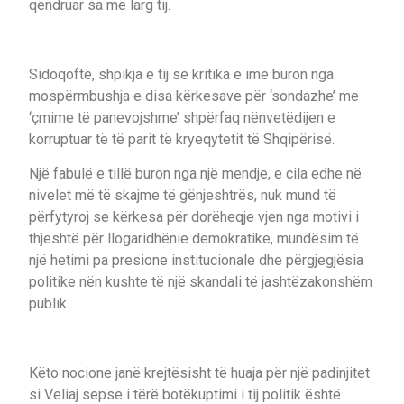
qëndruar sa më larg tij.
Sidoqoftë, shpikja e tij se kritika e ime buron nga
mospërmbushja e disa kërkesave për ‘sondazhe’ me
‘çmime të panevojshme’ shpërfaq nënvetëdijen e
korruptuar të të parit të kryeqytetit të Shqipërisë.
Një fabulë e tillë buron nga një mendje, e cila edhe në
nivelet më të skajme të gënjeshtrës, nuk mund të
përfytyroj se kërkesa për dorëheqje vjen nga motivi i
thjeshtë për llogaridhënie demokratike, mundësim të
një hetimi pa presione institucionale dhe përgjegjësia
politike nën kushte të një skandali të jashtëzakonshëm
publik.
Këto nocione janë krejtësisht të huaja për një padinjitet
si Veliaj sepse i tërë botëkuptimi i tij politik është