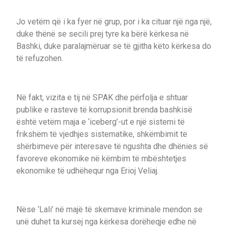
Jo vetëm që i ka fyer në grup, por i ka cituar një nga një,
duke thënë se secili prej tyre ka bërë kërkesa në
Bashki, duke paralajmëruar se të gjitha këto kërkesa do
të refuzohen.
Në fakt, vizita e tij në SPAK dhe përfolja e shtuar
publike e rasteve të korrupsionit brenda bashkisë
është vetëm maja e ‘iceberg’-ut e një sistemi të
frikshëm të vjedhjes sistematike, shkëmbimit të
shërbimeve për interesave të ngushta dhe dhënies së
favoreve ekonomike në këmbim të mbështetjes
ekonomike të udhëhequr nga Erioj Veliaj.
Nëse ‘Lali’ në majë të skemave kriminale mendon se
unë duhet ta kursej nga kërkesa dorëheqje edhe në