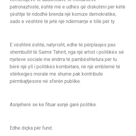
patronazhistë, është më e udhës që diskutimi për këtë
çështje të ndodhë brenda një kornize demokratike,
sado e vështirë të jetë një ndërmarrje e tillë për ty.
E vështirë është, natyrisht, edhe të përplasjes pas
shembullit të Saimir Tahirit, nga një artist i politikës së
rrjeteve sociale me ëndrra të pambështetura për tu
bërë një yll i politikës kombëtare, në një emblemë të
stërkeqjes morale me shume pak kontribute
përmbajtjesore në sferën publike.
Asnjëherë se ke fituar asnjë garë politike.
Edhe diçka për fund.