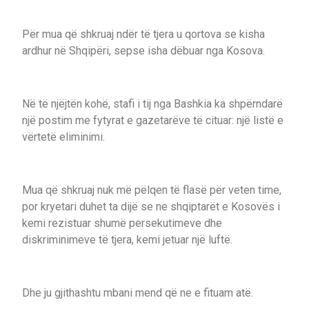
Për mua që shkruaj ndër të tjera u qortova se kisha
ardhur në Shqipëri, sepse isha dëbuar nga Kosova.
Në të njëjtën kohë, stafi i tij nga Bashkia ka shpërndarë
një postim me fytyrat e gazetarëve të cituar: një listë e
vërtetë eliminimi.
Mua që shkruaj nuk më pëlqen të flasë për veten time,
por kryetari duhet ta dijë se ne shqiptarët e Kosovës i
kemi rezistuar shumë persekutimeve dhe
diskriminimeve të tjera, kemi jetuar një luftë.
Dhe ju gjithashtu mbani mend që ne e fituam atë.