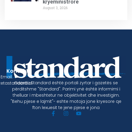
kryeministrore
August 3, 2026
Kontakt
Email:
Gazeta Standard është portali zyrtar i gazetës se
etastandard.al
përditshme "Standard". Parimi ynë është informimi i
thelluar i mbeshtetur ne objektivitet dhe investigim.
"Behu pjese e lajmit"- eshte motoja jone kryesore qe
fton lexuesit te jene pjese e jona