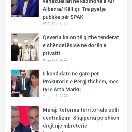
venezuelian në kazinonë e Air
Albania/ Këlliçi: Tre pyetje
publike për SPAK
August 3, 2026
Qeveria kalon të gjithë tenderat
e shëndetësisë në dorën e
privatit
August 3, 2026
5 kandidatë në garë për
Prokurorin e Përgjithshëm, mes
tyre Arta Marku
August 3, 2026
Malaj: Reforma territoriale solli
centralizim. Shqipëria po shkon
drejt një mbretërie