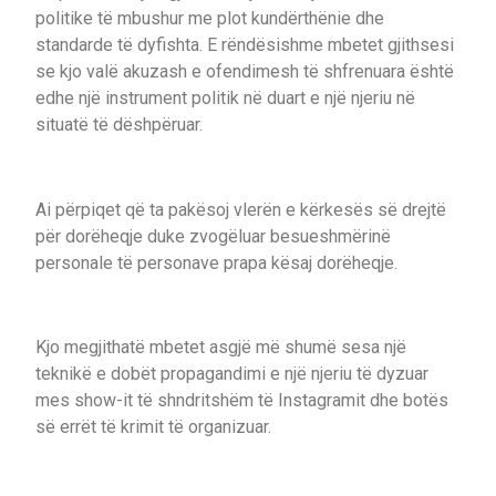
politike të mbushur me plot kundërthënie dhe
standarde të dyfishta. E rëndësishme mbetet gjithsesi
se kjo valë akuzash e ofendimesh të shfrenuara është
edhe një instrument politik në duart e një njeriu në
situatë të dëshpëruar.
Ai përpiqet që ta pakësoj vlerën e kërkesës së drejtë
për dorëheqje duke zvogëluar besueshmërinë
personale të personave prapa kësaj dorëheqje.
Kjo megjithatë mbetet asgjë më shumë sesa një
teknikë e dobët propagandimi e një njeriu të dyzuar
mes show-it të shndritshëm të Instagramit dhe botës
së errët të krimit të organizuar.