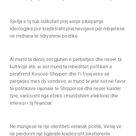
Sjellja e tij nuk ndikohet prej asnjë pikëpamje
ideologjike por krejtësisht prej nevojave për mbijetesë
në rrethana të ndryshme politike.
Ai mund ta dënoj sot gjuhën e përbaltjes dhe nesër ta
kultivojë atë, ai sot mund ta mbështet politikën e
përafrimit Kosovë-Shqipëri dhe t’i fryej erës së
përçarjes mes dy vendeve, ai mund të jetë sot në favor
të politikave rajonale të Shqipërisë dhe nesër kundër
tyre, varësisht nga efekti i mundshëm elektoral dhe
interesi i tij financiar.
Në mungesë të një identiteti vetanak politik, Veliaj vë
në përdorim një ligjëratë krejtësisht jokoherente