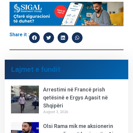
Share it :
Lajmet e fundit
Arrestimi në Francë prish
qetësinë e Ergys Agasit në
Shqipëri
August 3, 2026
Olsi Rama mik me aksionerin