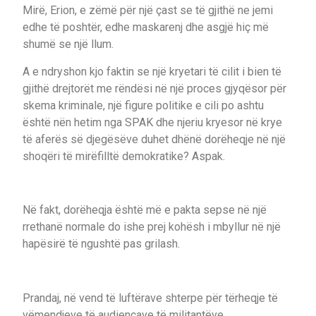
Mirë, Erion, e zëmë për një çast se të gjithë ne jemi
edhe të poshtër, edhe maskarenj dhe asgjë hiç më
shumë se një llum.
A e ndryshon kjo faktin se një kryetari të cilit i bien të
gjithë drejtorët me rëndësi në një proces gjyqësor për
skema kriminale, një figure politike e cili po ashtu
është nën hetim nga SPAK dhe njeriu kryesor në krye
të aferës së djegësëve duhet dhënë dorëheqje në një
shoqëri të mirëfilltë demokratike? Aspak.
Në fakt, dorëheqja është më e pakta sepse në një
rrethanë normale do ishe prej kohësh i mbyllur në një
hapësirë të ngushtë pas grilash.
Prandaj, në vend të luftërave shterpe për tërheqje të
vëmendjeve të audiencave të militantëve