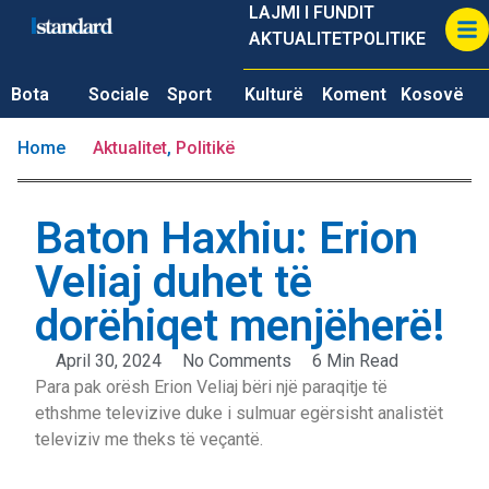
LAJMI I FUNDIT
AKTUALITET
POLITIKE
Bota
Sociale
Sport
Kulturë
Koment
Kosovë
Home
Aktualitet
,
Politikë
Baton Haxhiu: Erion
Veliaj duhet të
dorëhiqet menjëherë!
April 30, 2024
No Comments
6 Min Read
Para pak orësh Erion Veliaj bëri një paraqitje të
ethshme televizive duke i sulmuar egërsisht analistët
televiziv me theks të veçantë.